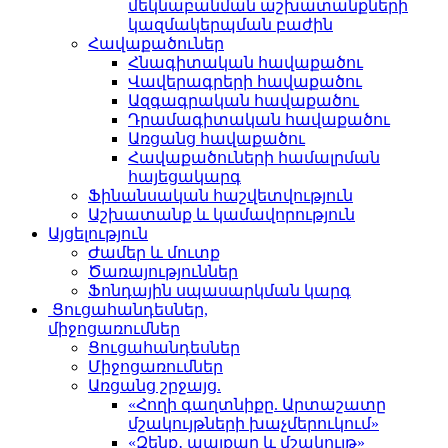
մեկնաբանման աշխատանքների
կազմակերպման բաժին
Հավաքածուներ
Հնագիտական հավաքածու
Վավերագրերի հավաքածու
Ազգագրական հավաքածու
Դրամագիտական հավաքածու
Առցանց հավաքածու
Հավաքածուների համալրման
հայեցակարգ
Ֆինանսական հաշվետվություն
Աշխատանք և կամավորություն
Այցելություն
Ժամեր և մուտք
Ծառայություններ
Ֆոնդային սպասարկման կարգ
Ցուցահանդեսներ,
միջոցառումներ
Ցուցահանդեսներ
Միջոցառումներ
Առցանց շրջայց.
«Հողի գաղտնիքը. Արտաշատը
մշակույթների խաչմերուկում»
«Զենք․ պայքար և մշակույթ»