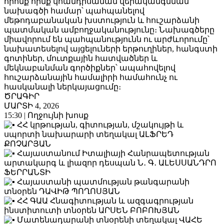
որոնք հիմք կհանդիսանան վերականգնման
նախագծի համար՝ պահպանելով
մեթոդաբանական խստություն և հուշարձանի
պատմական ամբողջականությունը։ Նախագծերը
միավորում են պահպանությունն ու արժևորումը՝
նախատեսելով այցելուների երթուղիներ, հանգստի
գոտիներ, մուտքային հատվածներ և
մեկնաբանման գործիքներ՝ ապահովելով
հուշարձանային համալիրի համահունչ ու
հասկանալի ներկայացումը։
ԾՐԱԳԻՐ
ՄԱՐՏԻ 4, 2026
15:30 | Ողջույնի խոսք
ՀՀ կրթության, գիտության, մշակույթի և
սպորտի նախարարի տեղակալ ԱԼՖՐԵԴ
ՔՈՉԱՐՅԱՆ
Հայաստանում Իտալիայի Հանրապետության
արտակարգ և լիազոր դեսպան Ն․ Գ․ ԱԼԵՍՍԱՆԴՐՈ
ՖԵՐՐԱՆՏԻ
Հայաստանի պատմության թանգարանի
տնօրեն ԴԱՎԻԹ ՊՈՂՈՍՅԱՆ
ՀՀ ԳԱԱ Հնագիտության և ազգագրության
ինստիտուտի տնօրեն ԱՐՍԵՆ ԲՈԲՈԽՅԱՆ
Մատենադարանի տնօրենի տեղակալ ՎԱՀԵ