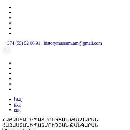
+374 (55) 52 06 91
historymuseum.am@gmail.com
հայ
рус
eng
ՀԱՅԱՍՏԱՆԻ ՊԱՏՄՈՒԹՅԱՆ ԹԱՆԳԱՐԱՆ
ՀԱՅԱՍՏԱՆԻ ՊԱՏՄՈՒԹՅԱՆ ԹԱՆԳԱՐԱՆ