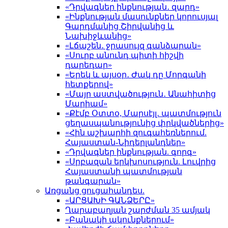
«Դրվագներ ինքնության․ զարդ»
«Ինքնության մասունքներ կորուսյալ
Գարդմանից Շիրվանից և
Նախիջևանից»
«Լճաշեն․ ջրասույզ գանձարան»
«Սուրբ անունդ պիտի հիշվի
դարեդար»
«Երեկ և այսօր․ Ժակ դը Մորգանի
հետքերով»
«Մայր աստվածություն․ Անահիտից
Մարիամ»
«Քէմբ Օտտօ, Մարսէյլ․ պատմություն
ցեղասպանությունից փրկվածներից»
«Հին աշխարհի զուգահեռներում.
Հայաստան-Նիդերլանդներ»
«Դրվագներ ինքնության. գորգ»
«Սրբազան երկխոսություն. Լուվրից
Հայաստանի պատմության
թանգարան»
Առցանց ցուցահանդես.
«ԱՐՑԱԽԻ ԳԱՆՁԵՐԸ»
Ղարաբաղյան շարժման 35 ամյակ
«Բանակի ակունքներում»