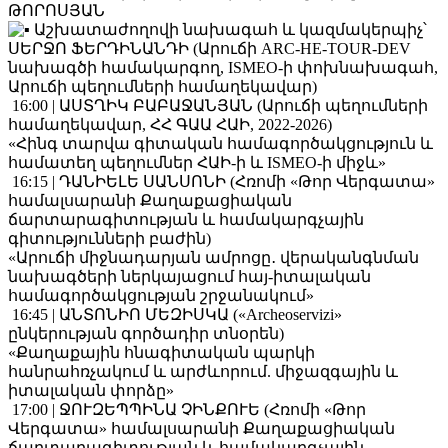
ԹՈՐՈՍՅԱՆ
Աշխատաժողովի նախագահ և կազմակերպիչ՝
ՍԵՐՋՈ ՖԵՐԴԻՆԱՆԴԻ (Արուճի ARC-HE-TOUR-DEV
նախագծի համակարգող, ISMEO-ի փոխնախագահ,
Արուճի պեղումների համաղեկավար)
16:00 | ԱՍՏՂԻԿ ԲԱԲԱՋԱՆՅԱՆ (Արուճի պեղումների
համաղեկավար, ՀՀ ԳԱԱ ՀԱԻ, 2022-2026)
«Հինգ տարվա գիտական համագործակցություն և
համատեղ պեղումներ ՀԱԻ-ի և ISMEO-ի միջև»
16:15 | ԴԱՆԻԵԼԵ ՍԱՆՍՈՆԻ (Հռոմի «Թոր Վերգատա»
համալսարանի Քաղաքացիական
ճարտարագիտության և համակարգչային
գիտությունների բաժին)
«Արուճի միջնադարյան ամրոցը․ վերականգնման
նախագծերի ներկայացում հայ-իտալական
համագործակցության շրջանակում»
16:45 | ԱՆՏՈՆԻՈ ՄԵԶԻՍԿԱ («Archeoservizi»
ընկերության գործադիր տնօրեն)
«Քաղաքային հնագիտական պարկի
հանրահռչակում և արժևորում. միջազգային և
իտալական փորձը»
17:00 | ՋՈՒԶԵՊՊԻՆԱ ՉԻՆՔՈՒԵ (Հռոմի «Թոր
Վերգատա» համալսարանի Քաղաքացիական
ճարտարագիտության և համակարգչային