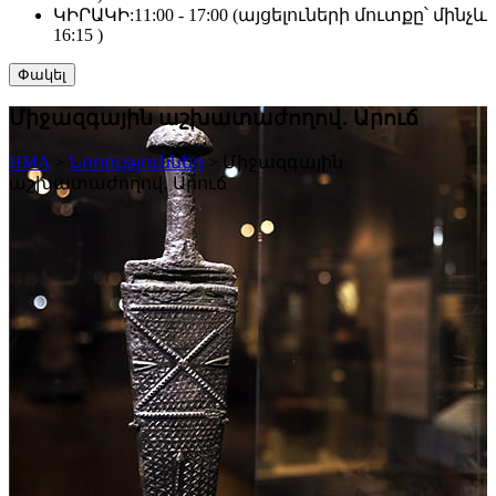
ԿԻՐԱԿԻ:
11:00 - 17:00 (այցելուների մուտքը՝ մինչև
16:15 )
Փակել
Միջազգային աշխատաժողով․ Արուճ
HMA
>
Նորություններ
>
Միջազգային
աշխատաժողով․ Արուճ