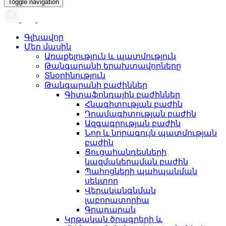
Toggle navigation
Գլխավոր
Մեր մասին
Առաքելություն և պատմություն
Թանգարանի երախտավորները
Տնօրինություն
Թանգարանի բաժիններ
Գիտաֆոնդային բաժիններ
Հնագիտության բաժին
Դրամագիտության բաժին
Ազգագրության բաժին
Նոր և նորագույն պատմության
բաժին
Ցուցահանդեսների
կազմակերպման բաժին
Պահոցների պահպանման
սեկտոր
Վերականգնման
լաբորատորիա
Գրադարան
Կրթական ծրագրերի և