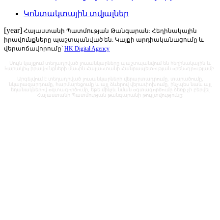
Կոնտակտային տվյալներ
[year]
Հայաստանի Պատմության Թանգարան: Հեղինակային
իրավունքները պաշտպանված են: Կայքի արդիականացումը և
վերաոճավորումը՝
HK Digital Agency
Սույն կայքում տեղադրված լուսանկարները պաշտպանվում են հեղինակային և
հարակից իրավունքների մասին Հայաստանի Հանրապետության օրենսդրությամբ:
Արգելվում է տեղադրված լուսանկարների վերարտադրումը, տարածումը,
նկարազարդումը, հարմարեցումը և այլ ձևերով վերափոխումը, ինչպես նաև այլ
եղանակներով օգտագործումը, եթե մինչև նման օգտագործումը ձեռք չի բերվել
Հայաստանի Պատմության թանգարանի թույլտվությունը: