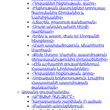
«Դրվագներ ինքնության․ զարդ»
«Ինքնության մասունքներ կորուսյալ
Գարդմանից Շիրվանից և
Նախիջևանից»
«Լճաշեն․ ջրասույզ գանձարան»
«Սուրբ անունդ պիտի հիշվի
դարեդար»
«Երեկ և այսօր․ Ժակ դը Մորգանի
հետքերով»
«Մայր աստվածություն․ Անահիտից
Մարիամ»
«Քէմբ Օտտօ, Մարսէյլ․ պատմություն
ցեղասպանությունից փրկվածներից»
«Հին աշխարհի զուգահեռներում.
Հայաստան-Նիդերլանդներ»
«Դրվագներ ինքնության. գորգ»
«Սրբազան երկխոսություն. Լուվրից
Հայաստանի պատմության
թանգարան»
Առցանց ցուցահանդես.
«ԱՐՑԱԽԻ ԳԱՆՁԵՐԸ»
Ղարաբաղյան շարժման 35 ամյակ
«Բանակի ակունքներում»