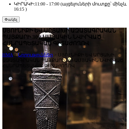
ԿԻՐԱԿԻ:
11:00 - 17:00 (այցելուների մուտքը՝ մինչև
16:15 )
Փակել
ՍՅՈՒՆԻՔԻ ԵՎ ԱՐՑԱԽԻ ԱԶԱՏԱԳՐԱԿԱՆ
ՊԱՅՔԱՐԻ 300-ԱՄՅԱԿԻՆ ՆՎԻՐՎԱԾ
ՀԱՆՐԱՊԵՏԱԿԱՆ ԳԻՏԱԺՈՂՈՎ
HMA
>
Նորություններ
>
ՍՅՈՒՆԻՔԻ ԵՎ ԱՐՑԱԽԻ
ԱԶԱՏԱԳՐԱԿԱՆ ՊԱՅՔԱՐԻ 300-ԱՄՅԱԿԻՆ ՆՎԻՐՎԱԾ
ՀԱՆՐԱՊԵՏԱԿԱՆ ԳԻՏԱԺՈՂՈՎ