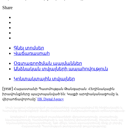
Share
Գնել տոմսեր
Վաճառասրահ
Օգտագործման պայմաններ
Անձնական տվյալների ապահովություն
Կոնտակտային տվյալներ
[year]
Հայաստանի Պատմության Թանգարան: Հեղինակային
իրավունքները պաշտպանված են: Կայքի արդիականացումը և
վերաոճավորումը՝
HK Digital Agency
Սույն կայքում տեղադրված լուսանկարները պաշտպանվում են հեղինակային և
հարակից իրավունքների մասին Հայաստանի Հանրապետության օրենսդրությամբ:
Արգելվում է տեղադրված լուսանկարների վերարտադրումը, տարածումը,
նկարազարդումը, հարմարեցումը և այլ ձևերով վերափոխումը, ինչպես նաև այլ
եղանակներով օգտագործումը, եթե մինչև նման օգտագործումը ձեռք չի բերվել
Հայաստանի Պատմության թանգարանի թույլտվությունը: