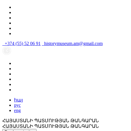
+374 (55) 52 06 91
historymuseum.am@gmail.com
հայ
рус
eng
ՀԱՅԱՍՏԱՆԻ ՊԱՏՄՈՒԹՅԱՆ ԹԱՆԳԱՐԱՆ
ՀԱՅԱՍՏԱՆԻ ՊԱՏՄՈՒԹՅԱՆ ԹԱՆԳԱՐԱՆ