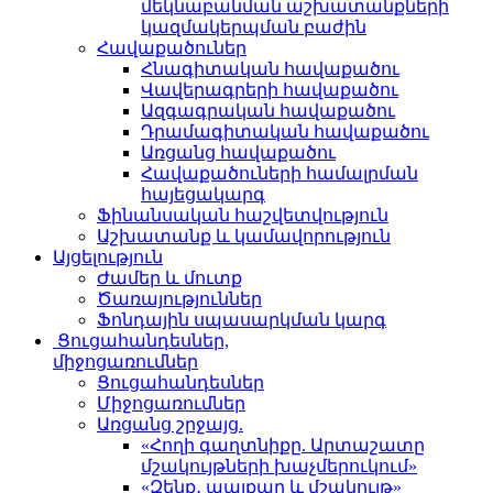
մեկնաբանման աշխատանքների
կազմակերպման բաժին
Հավաքածուներ
Հնագիտական հավաքածու
Վավերագրերի հավաքածու
Ազգագրական հավաքածու
Դրամագիտական հավաքածու
Առցանց հավաքածու
Հավաքածուների համալրման
հայեցակարգ
Ֆինանսական հաշվետվություն
Աշխատանք և կամավորություն
Այցելություն
Ժամեր և մուտք
Ծառայություններ
Ֆոնդային սպասարկման կարգ
Ցուցահանդեսներ,
միջոցառումներ
Ցուցահանդեսներ
Միջոցառումներ
Առցանց շրջայց.
«Հողի գաղտնիքը. Արտաշատը
մշակույթների խաչմերուկում»
«Զենք․ պայքար և մշակույթ»