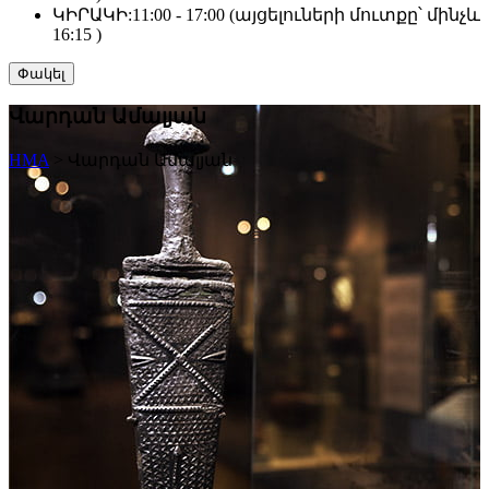
ԿԻՐԱԿԻ:
11:00 - 17:00 (այցելուների մուտքը՝ մինչև
16:15 )
Փակել
Վարդան Ամալյան
HMA
>
Վարդան Ամալյան