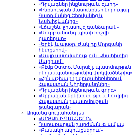
«Դրվագներ ինքնության․ զարդ»
«Ինքնության մասունքներ կորուսյալ
Գարդմանից Շիրվանից և
Նախիջևանից»
«Լճաշեն․ ջրասույզ գանձարան»
«Սուրբ անունդ պիտի հիշվի
դարեդար»
«Երեկ և այսօր․ Ժակ դը Մորգանի
հետքերով»
«Մայր աստվածություն․ Անահիտից
Մարիամ»
«Քէմբ Օտտօ, Մարսէյլ․ պատմություն
ցեղասպանությունից փրկվածներից»
«Հին աշխարհի զուգահեռներում.
Հայաստան-Նիդերլանդներ»
«Դրվագներ ինքնության. գորգ»
«Սրբազան երկխոսություն. Լուվրից
Հայաստանի պատմության
թանգարան»
Առցանց ցուցահանդես.
«ԱՐՑԱԽԻ ԳԱՆՁԵՐԸ»
Ղարաբաղյան շարժման 35 ամյակ
«Բանակի ակունքներում»