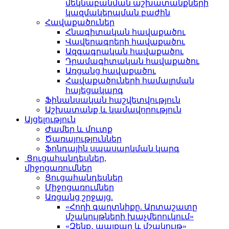
մեկնաբանման աշխատանքների
կազմակերպման բաժին
Հավաքածուներ
Հնագիտական հավաքածու
Վավերագրերի հավաքածու
Ազգագրական հավաքածու
Դրամագիտական հավաքածու
Առցանց հավաքածու
Հավաքածուների համալրման
հայեցակարգ
Ֆինանսական հաշվետվություն
Աշխատանք և կամավորություն
Այցելություն
Ժամեր և մուտք
Ծառայություններ
Ֆոնդային սպասարկման կարգ
Ցուցահանդեսներ,
միջոցառումներ
Ցուցահանդեսներ
Միջոցառումներ
Առցանց շրջայց.
«Հողի գաղտնիքը. Արտաշատը
մշակույթների խաչմերուկում»
«Զենք․ պայքար և մշակույթ»