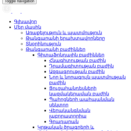
Toggle navigation
Գլխավոր
Մեր մասին
Առաքելություն և պատմություն
Թանգարանի երախտավորները
Տնօրինություն
Թանգարանի բաժիններ
Գիտաֆոնդային բաժիններ
Հնագիտության բաժին
Դրամագիտության բաժին
Ազգագրության բաժին
Նոր և նորագույն պատմության
բաժին
Ցուցահանդեսների
կազմակերպման բաժին
Պահոցների պահպանման
սեկտոր
Վերականգնման
լաբորատորիա
Գրադարան
Կրթական ծրագրերի և