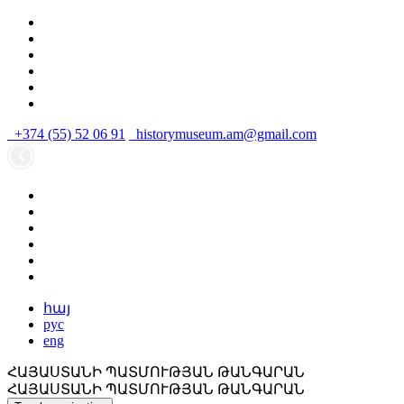
+374 (55) 52 06 91
historymuseum.am@gmail.com
հայ
рус
eng
ՀԱՅԱՍՏԱՆԻ ՊԱՏՄՈՒԹՅԱՆ ԹԱՆԳԱՐԱՆ
ՀԱՅԱՍՏԱՆԻ ՊԱՏՄՈՒԹՅԱՆ ԹԱՆԳԱՐԱՆ