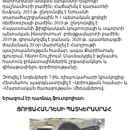
Տերտերյանի անվան արվեստի դպրոցի
դաշնամուրի բաժին։ Հաճախել է կարատեի
խմբակ։ 2015 թ․ ընդունվել է Երևանի
տարածաշրջանային N 1 պետական քոլեջի
ռեժիսուրայի բաժին։ 2019 թ․ ընդունվել է
Հայաստանի ֆիզիկական կուլտուրայի և սպորտի
պետական ինստիտուտ՝ բռնցքամարտի բաժին։
2019 թ․ զորակոչվել է բանակ։ 2020 թ․ պատերազմի
ժամանակ 20 օր մարտնչել է Հադրութի
պաշտպանության համար, ապա Քարինտակ
գյուղում, հետո Շուշիում։ Մասնակցել է թշնամու
հատուկ ջոկատայիններին շրջափակելու և
զինաթափելու գործողությանը։
Զոհվել է նոյեմբերի 7-ին, դիպուկահարի կրակոցից։
Հետմահու պարգևատրվել է «Արիության համար» և
«Մարտական ծառայության» մեդալներով։
Երազում էր դառնալ ֆուտբոլիստ։
ՑՈՒՑԱՀԱՆԴԵՍԻ ՊԱՏԿԵՐԱՍՐԱՀ