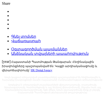
Share
Գնել տոմսեր
Վաճառասրահ
Օգտագործման պայմաններ
Անձնական տվյալների ապահովություն
[year]
Հայաստանի Պատմության Թանգարան: Հեղինակային
իրավունքները պաշտպանված են: Կայքի արդիականացումը և
վերաոճավորումը՝
HK Digital Agency
Սույն կայքում տեղադրված լուսանկարները պաշտպանվում են հեղինակային և
հարակից իրավունքների մասին Հայաստանի Հանրապետության օրենսդրությամբ:
Արգելվում է տեղադրված լուսանկարների վերարտադրումը, տարածումը,
նկարազարդումը, հարմարեցումը և այլ ձևերով վերափոխումը, ինչպես նաև այլ
եղանակներով օգտագործումը, եթե մինչև նման օգտագործումը ձեռք չի բերվել
Հայաստանի Պատմության թանգարանի թույլտվությունը: