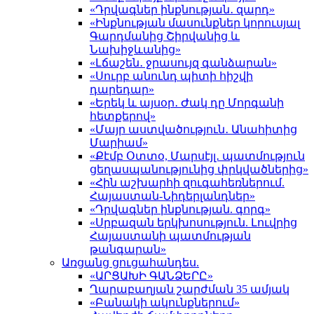
«Դրվագներ ինքնության․ զարդ»
«Ինքնության մասունքներ կորուսյալ
Գարդմանից Շիրվանից և
Նախիջևանից»
«Լճաշեն․ ջրասույզ գանձարան»
«Սուրբ անունդ պիտի հիշվի
դարեդար»
«Երեկ և այսօր․ Ժակ դը Մորգանի
հետքերով»
«Մայր աստվածություն․ Անահիտից
Մարիամ»
«Քէմբ Օտտօ, Մարսէյլ․ պատմություն
ցեղասպանությունից փրկվածներից»
«Հին աշխարհի զուգահեռներում.
Հայաստան-Նիդերլանդներ»
«Դրվագներ ինքնության. գորգ»
«Սրբազան երկխոսություն. Լուվրից
Հայաստանի պատմության
թանգարան»
Առցանց ցուցահանդես.
«ԱՐՑԱԽԻ ԳԱՆՁԵՐԸ»
Ղարաբաղյան շարժման 35 ամյակ
«Բանակի ակունքներում»