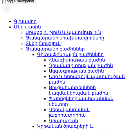
Toggle navigation
Գլխավոր
Մեր մասին
Առաքելություն և պատմություն
Թանգարանի երախտավորները
Տնօրինություն
Թանգարանի բաժիններ
Գիտաֆոնդային բաժիններ
Հնագիտության բաժին
Դրամագիտության բաժին
Ազգագրության բաժին
Նոր և նորագույն պատմության
բաժին
Ցուցահանդեսների
կազմակերպման բաժին
Պահոցների պահպանման
սեկտոր
Վերականգնման
լաբորատորիա
Գրադարան
Կրթական ծրագրերի և