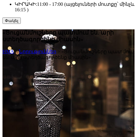
ԿԻՐԱԿԻ:
11:00 - 17:00 (այցելուների մուտքը՝ մինչև
16:15 )
Փակել
«Ցուցանմուշները պատմում են. արի
ստեղծագործենք միասին»
HMA
>
Նորություններ
>
«Ցուցանմուշները պատմում
են. արի ստեղծագործենք միասին»