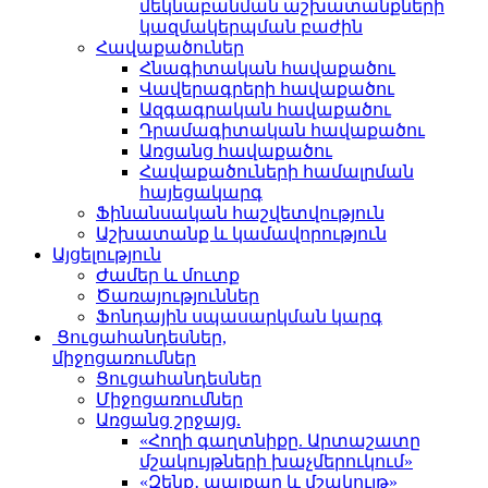
մեկնաբանման աշխատանքների
կազմակերպման բաժին
Հավաքածուներ
Հնագիտական հավաքածու
Վավերագրերի հավաքածու
Ազգագրական հավաքածու
Դրամագիտական հավաքածու
Առցանց հավաքածու
Հավաքածուների համալրման
հայեցակարգ
Ֆինանսական հաշվետվություն
Աշխատանք և կամավորություն
Այցելություն
Ժամեր և մուտք
Ծառայություններ
Ֆոնդային սպասարկման կարգ
Ցուցահանդեսներ,
միջոցառումներ
Ցուցահանդեսներ
Միջոցառումներ
Առցանց շրջայց.
«Հողի գաղտնիքը. Արտաշատը
մշակույթների խաչմերուկում»
«Զենք․ պայքար և մշակույթ»