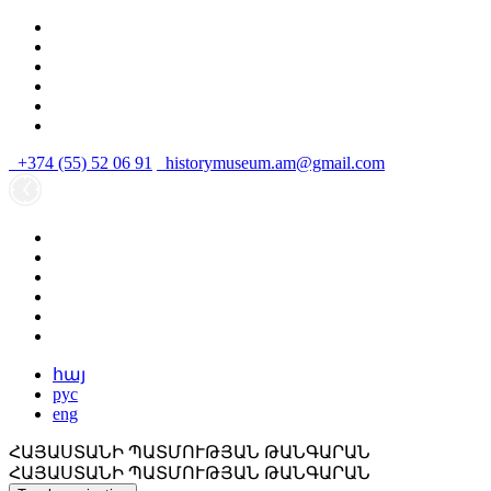
+374 (55) 52 06 91
historymuseum.am@gmail.com
հայ
рус
eng
ՀԱՅԱՍՏԱՆԻ ՊԱՏՄՈՒԹՅԱՆ ԹԱՆԳԱՐԱՆ
ՀԱՅԱՍՏԱՆԻ ՊԱՏՄՈՒԹՅԱՆ ԹԱՆԳԱՐԱՆ