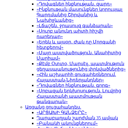
«Դրվագներ ինքնության․ զարդ»
«Ինքնության մասունքներ կորուսյալ
Գարդմանից Շիրվանից և
Նախիջևանից»
«Լճաշեն․ ջրասույզ գանձարան»
«Սուրբ անունդ պիտի հիշվի
դարեդար»
«Երեկ և այսօր․ Ժակ դը Մորգանի
հետքերով»
«Մայր աստվածություն․ Անահիտից
Մարիամ»
«Քէմբ Օտտօ, Մարսէյլ․ պատմություն
ցեղասպանությունից փրկվածներից»
«Հին աշխարհի զուգահեռներում.
Հայաստան-Նիդերլանդներ»
«Դրվագներ ինքնության. գորգ»
«Սրբազան երկխոսություն. Լուվրից
Հայաստանի պատմության
թանգարան»
Առցանց ցուցահանդես.
«ԱՐՑԱԽԻ ԳԱՆՁԵՐԸ»
Ղարաբաղյան շարժման 35 ամյակ
«Բանակի ակունքներում»