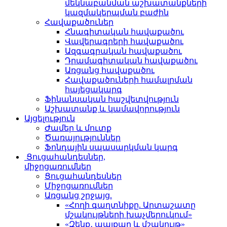
մեկնաբանման աշխատանքների
կազմակերպման բաժին
Հավաքածուներ
Հնագիտական հավաքածու
Վավերագրերի հավաքածու
Ազգագրական հավաքածու
Դրամագիտական հավաքածու
Առցանց հավաքածու
Հավաքածուների համալրման
հայեցակարգ
Ֆինանսական հաշվետվություն
Աշխատանք և կամավորություն
Այցելություն
Ժամեր և մուտք
Ծառայություններ
Ֆոնդային սպասարկման կարգ
Ցուցահանդեսներ,
միջոցառումներ
Ցուցահանդեսներ
Միջոցառումներ
Առցանց շրջայց.
«Հողի գաղտնիքը. Արտաշատը
մշակույթների խաչմերուկում»
«Զենք․ պայքար և մշակույթ»