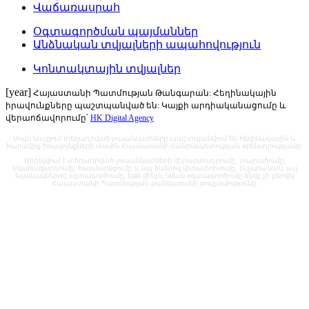
Վաճառասրահ
Օգտագործման պայմաններ
Անձնական տվյալների ապահովություն
Կոնտակտային տվյալներ
[year]
Հայաստանի Պատմության Թանգարան: Հեղինակային
իրավունքները պաշտպանված են: Կայքի արդիականացումը և
վերաոճավորումը՝
HK Digital Agency
Սույն կայքում տեղադրված լուսանկարները պաշտպանվում են հեղինակային և
հարակից իրավունքների մասին Հայաստանի Հանրապետության օրենսդրությամբ:
Արգելվում է տեղադրված լուսանկարների վերարտադրումը, տարածումը,
նկարազարդումը, հարմարեցումը և այլ ձևերով վերափոխումը, ինչպես նաև այլ
եղանակներով օգտագործումը, եթե մինչև նման օգտագործումը ձեռք չի բերվել
Հայաստանի Պատմության թանգարանի թույլտվությունը: