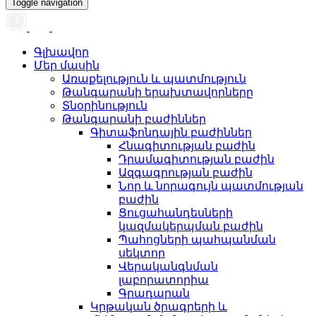
Toggle navigation
Գլխավոր
Մեր մասին
Առաքելություն և պատմություն
Թանգարանի երախտավորները
Տնօրինություն
Թանգարանի բաժիններ
Գիտաֆոնդային բաժիններ
Հնագիտության բաժին
Դրամագիտության բաժին
Ազգագրության բաժին
Նոր և նորագույն պատմության
բաժին
Ցուցահանդեսների
կազմակերպման բաժին
Պահոցների պահպանման
սեկտոր
Վերականգնման
լաբորատորիա
Գրադարան
Կրթական ծրագրերի և