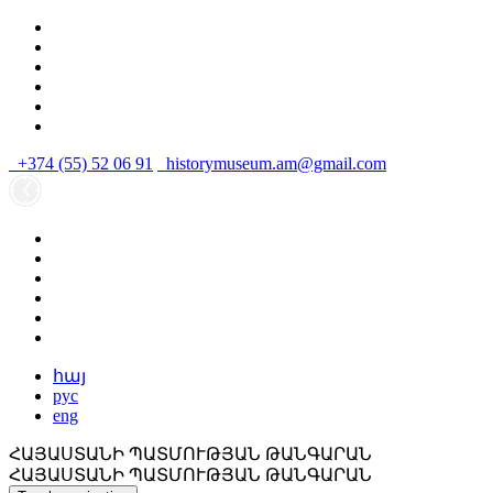
+374 (55) 52 06 91
historymuseum.am@gmail.com
հայ
рус
eng
ՀԱՅԱՍՏԱՆԻ ՊԱՏՄՈՒԹՅԱՆ ԹԱՆԳԱՐԱՆ
ՀԱՅԱՍՏԱՆԻ ՊԱՏՄՈՒԹՅԱՆ ԹԱՆԳԱՐԱՆ