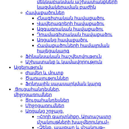
մեկնաբանման աշխատանքների
կազմակերպման բաժին
Հավաքածուներ
Հնագիտական հավաքածու
Վավերագրերի հավաքածու
Ազգագրական հավաքածու
Դրամագիտական հավաքածու
Առցանց հավաքածու
Հավաքածուների համալրման
հայեցակարգ
Ֆինանսական հաշվետվություն
Աշխատանք և կամավորություն
Այցելություն
Ժամեր և մուտք
Ծառայություններ
Ֆոնդային սպասարկման կարգ
Ցուցահանդեսներ,
միջոցառումներ
Ցուցահանդեսներ
Միջոցառումներ
Առցանց շրջայց.
«Հողի գաղտնիքը. Արտաշատը
մշակույթների խաչմերուկում»
«Զենք․ պայքար և մշակույթ»