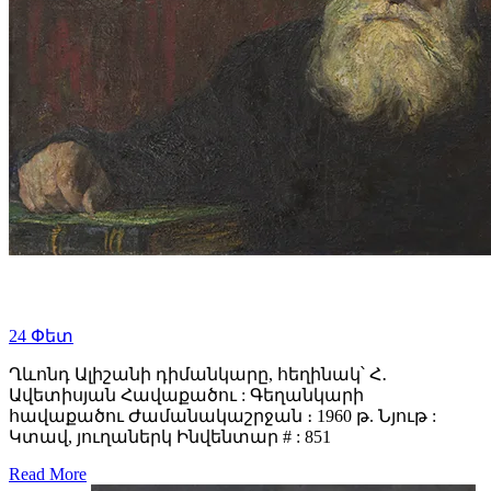
24
Փետ
Ղևոնդ Ալիշանի դիմանկարը, հեղինակ՝ Հ․
Ավետիսյան Հավաքածու : Գեղանկարի
հավաքածու Ժամանակաշրջան ։ 1960 թ. Նյութ :
Կտավ, յուղաներկ Ինվենտար # : 851
Read More