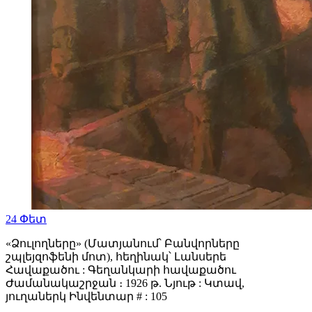
24
Փետ
«Ձուլողները» (Մատյանում՝ Բանվորները
շպլեյզոֆենի մոտ), հեղինակ՝ Լանսերե
Հավաքածու : Գեղանկարի հավաքածու
Ժամանակաշրջան ։ 1926 թ. Նյութ : Կտավ,
յուղաներկ Ինվենտար # : 105