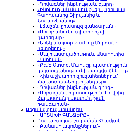
«Դրվագներ ինքնության․ զարդ»
«Ինքնության մասունքներ կորուսյալ
Գարդմանից Շիրվանից և
Նախիջևանից»
«Լճաշեն․ ջրասույզ գանձարան»
«Սուրբ անունդ պիտի հիշվի
դարեդար»
«Երեկ և այսօր․ Ժակ դը Մորգանի
հետքերով»
«Մայր աստվածություն․ Անահիտից
Մարիամ»
«Քէմբ Օտտօ, Մարսէյլ․ պատմություն
ցեղասպանությունից փրկվածներից»
«Հին աշխարհի զուգահեռներում.
Հայաստան-Նիդերլանդներ»
«Դրվագներ ինքնության. գորգ»
«Սրբազան երկխոսություն. Լուվրից
Հայաստանի պատմության
թանգարան»
Առցանց ցուցահանդես.
«ԱՐՑԱԽԻ ԳԱՆՁԵՐԸ»
Ղարաբաղյան շարժման 35 ամյակ
«Բանակի ակունքներում»