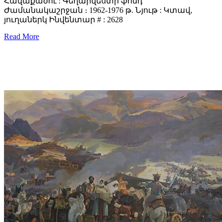
Հավաքածու : Գեղարվեստի ֆոնդ
Ժամանակաշրջան ։ 1962-1976 թ. Նյութ : Կտավ,
յուղաներկ Ինվենտար # : 2628
Read More