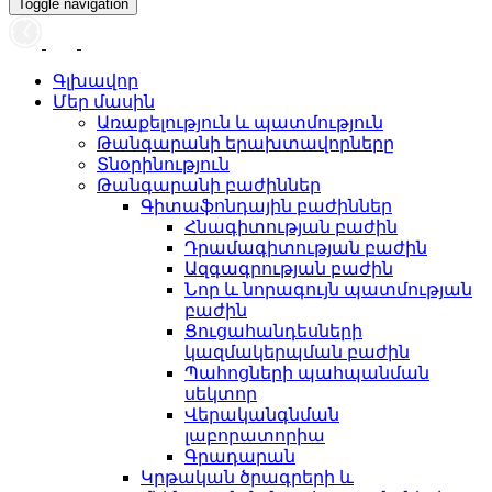
Toggle navigation
Գլխավոր
Մեր մասին
Առաքելություն և պատմություն
Թանգարանի երախտավորները
Տնօրինություն
Թանգարանի բաժիններ
Գիտաֆոնդային բաժիններ
Հնագիտության բաժին
Դրամագիտության բաժին
Ազգագրության բաժին
Նոր և նորագույն պատմության
բաժին
Ցուցահանդեսների
կազմակերպման բաժին
Պահոցների պահպանման
սեկտոր
Վերականգնման
լաբորատորիա
Գրադարան
Կրթական ծրագրերի և