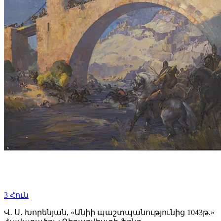
3
Հուն
Վ․ Ս․ Խորենյան, «Անիի պաշտպանությունից 1043թ.»