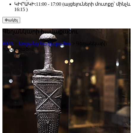
ԿԻՐԱԿԻ:
11:00 - 17:00 (այցելուների մուտքը՝ մինչև
16:15 )
Փակել
Գեղանկարի հավաքածու
HMA
>
Առցանց հավաքածու
>
Գեղանկարի
հավաքածու