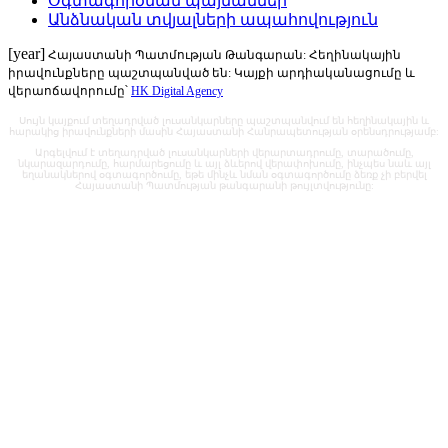
Օգտագործման պայմաններ
Անձնական տվյալների ապահովություն
[year]
Հայաստանի Պատմության Թանգարան: Հեղինակային
իրավունքները պաշտպանված են: Կայքի արդիականացումը և
վերաոճավորումը՝
HK Digital Agency
Սույն կայքում տեղադրված լուսանկարները պաշտպանվում են հեղինակային և
հարակից իրավունքների մասին Հայաստանի Հանրապետության օրենսդրությամբ:
Արգելվում է տեղադրված լուսանկարների վերարտադրումը, տարածումը,
նկարազարդումը, հարմարեցումը և այլ ձևերով վերափոխումը, ինչպես նաև այլ
եղանակներով օգտագործումը, եթե մինչև նման օգտագործումը ձեռք չի բերվել
Հայաստանի Պատմության թանգարանի թույլտվությունը: