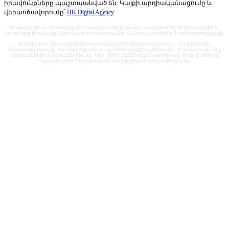
իրավունքները պաշտպանված են: Կայքի արդիականացումը և
վերաոճավորումը՝
HK Digital Agency
Սույն կայքում տեղադրված լուսանկարները պաշտպանվում են հեղինակային և
հարակից իրավունքների մասին Հայաստանի Հանրապետության օրենսդրությամբ:
Արգելվում է տեղադրված լուսանկարների վերարտադրումը, տարածումը,
նկարազարդումը, հարմարեցումը և այլ ձևերով վերափոխումը, ինչպես նաև այլ
եղանակներով օգտագործումը, եթե մինչև նման օգտագործումը ձեռք չի բերվել
Հայաստանի Պատմության թանգարանի թույլտվությունը: