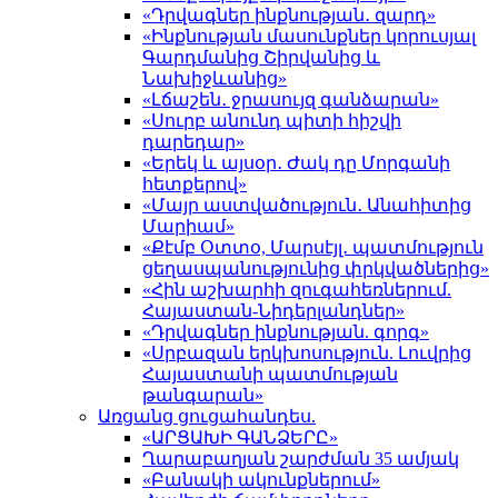
«Դրվագներ ինքնության․ զարդ»
«Ինքնության մասունքներ կորուսյալ
Գարդմանից Շիրվանից և
Նախիջևանից»
«Լճաշեն․ ջրասույզ գանձարան»
«Սուրբ անունդ պիտի հիշվի
դարեդար»
«Երեկ և այսօր․ Ժակ դը Մորգանի
հետքերով»
«Մայր աստվածություն․ Անահիտից
Մարիամ»
«Քէմբ Օտտօ, Մարսէյլ․ պատմություն
ցեղասպանությունից փրկվածներից»
«Հին աշխարհի զուգահեռներում.
Հայաստան-Նիդերլանդներ»
«Դրվագներ ինքնության. գորգ»
«Սրբազան երկխոսություն. Լուվրից
Հայաստանի պատմության
թանգարան»
Առցանց ցուցահանդես.
«ԱՐՑԱԽԻ ԳԱՆՁԵՐԸ»
Ղարաբաղյան շարժման 35 ամյակ
«Բանակի ակունքներում»