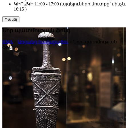
ԿԻՐԱԿԻ:
11:00 - 17:00 (այցելուների մուտքը՝ մինչև
16:15 )
Փակել
Նոր պատմության ֆոնդ
HMA
>
Առցանց հավաքածու
>
Նոր պատմության
ֆոնդ