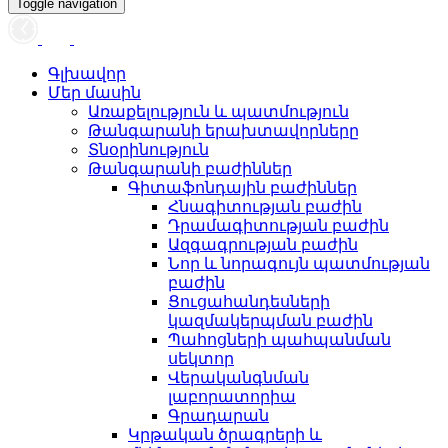
Toggle navigation
Գլխավոր
Մեր մասին
Առաքելություն և պատմություն
Թանգարանի երախտավորները
Տնօրինություն
Թանգարանի բաժիններ
Գիտաֆոնդային բաժիններ
Հնագիտության բաժին
Դրամագիտության բաժին
Ազգագրության բաժին
Նոր և նորագույն պատմության
բաժին
Ցուցահանդեսների
կազմակերպման բաժին
Պահոցների պահպանման
սեկտոր
Վերականգնման
լաբորատորիա
Գրադարան
Կրթական ծրագրերի և