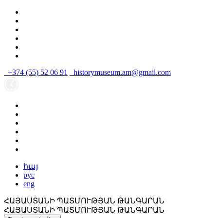
+374 (55) 52 06 91
historymuseum.am@gmail.com
հայ
рус
eng
ՀԱՅԱՍՏԱՆԻ ՊԱՏՄՈՒԹՅԱՆ ԹԱՆԳԱՐԱՆ
ՀԱՅԱՍՏԱՆԻ ՊԱՏՄՈՒԹՅԱՆ ԹԱՆԳԱՐԱՆ