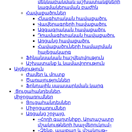
մեկնաբանման աշխատանքների
կազմակերպման բաժին
Հավաքածուներ
Հնագիտական հավաքածու
Վավերագրերի հավաքածու
Ազգագրական հավաքածու
Դրամագիտական հավաքածու
Առցանց հավաքածու
Հավաքածուների համալրման
հայեցակարգ
Ֆինանսական հաշվետվություն
Աշխատանք և կամավորություն
Այցելություն
Ժամեր և մուտք
Ծառայություններ
Ֆոնդային սպասարկման կարգ
Ցուցահանդեսներ,
միջոցառումներ
Ցուցահանդեսներ
Միջոցառումներ
Առցանց շրջայց.
«Հողի գաղտնիքը. Արտաշատը
մշակույթների խաչմերուկում»
«Զենք․ պայքար և մշակույթ»