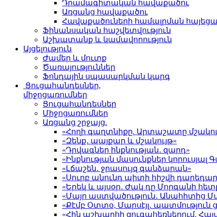
Դրամագիտական հավաքածու
Առցանց հավաքածու
Հավաքածուների համալրման հայեց
Ֆինանսական հաշվետվություն
Աշխատանք և կամավորություն
Այցելություն
Ժամեր և մուտք
Ծառայություններ
Ֆոնդային սպասարկման կարգ
Ցուցահանդեսներ,
միջոցառումներ
Ցուցահանդեսներ
Միջոցառումներ
Առցանց շրջայց.
«Հողի գաղտնիքը. Արտաշատը մշակու
«Զենք․ պայքար և մշակույթ»
«Դրվագներ ինքնության․ զարդ»
«Ինքնության մասունքներ կորուսյա
«Լճաշեն․ ջրասույզ գանձարան»
«Սուրբ անունդ պիտի հիշվի դարեդար
«Երեկ և այսօր․ Ժակ դը Մորգանի հետ
«Մայր աստվածություն․ Անահիտից 
«Քէմբ Օտտօ, Մարսէյլ․ պատմություն
«Հին աշխարհի զուգահեռներում. Հա