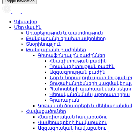
Toggle navigation
Գլխավոր
Մեր մասին
Առաքելություն և պատմություն
Թանգարանի երախտավորները
Տնօրինություն
Թանգարանի բաժիններ
Գիտաֆոնդային բաժիններ
Հնագիտության բաժին
Դրամագիտության բաժին
Ազգագրության բաժին
Նոր և նորագույն պատմության 
Ցուցահանդեսների կազմակերպ
Պահոցների պահպանման սեկտ
Վերականգնման լաբորատորիա
Գրադարան
Կրթական ծրագրերի և մեկնաբանմ
Հավաքածուներ
Հնագիտական հավաքածու
Վավերագրերի հավաքածու
Ազգագրական հավաքածու