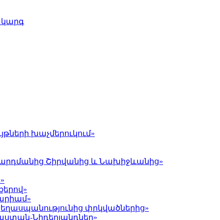
ակարգ
յթների խաչմերուկում»
լ Գարդմանից Շիրվանից և Նախիջևանից»
»
քերով»
Մարիամ»
 ցեղասպանությունից փրկվածներից»
յաստան-Նիդերլանդներ»