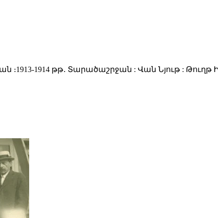
913-1914 թթ․ Տարածաշրջան : Վան Նյութ : Թուղթ Ինվ