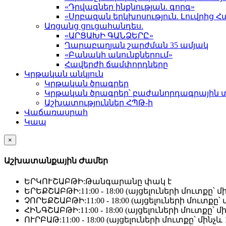
«Դրվագներ ինքնության. գորգ»
«Սրբազան երկխոսություն. Լուվրի
Առցանց ցուցահանդես.
«ԱՐՑԱԽԻ ԳԱՆՁԵՐԸ»
Ղարաբաղյան շարժման 35 ամյակ
«Բանակի ակունքներում»
Հավերժի ճամփորդները
Կրթական անկյուն
Կրթական ծրագրեր
Կրթական ծրագրեր՝ բաժանորդագրային 
Աշխատություններ ՀՊԹ-ի
Վաճառասրահ
Կապ
×
Աշխատանքային Ժամեր
ԵՐԿՈՒՇԱԲԹԻ:
Թանգարանը փակ է
ԵՐԵՔՇԱԲԹԻ:
11:00 - 18:00 (այցելուների մուտքը՝ մի
ՉՈՐԵՔՇԱԲԹԻ:
11:00 - 18:00 (այցելուների մուտքը՝ մ
ՀԻՆԳՇԱԲԹԻ:
11:00 - 18:00 (այցելուների մուտքը՝ մի
ՈՒՐԲԱԹ:
11:00 - 18:00 (այցելուների մուտքը՝ մինչև 1