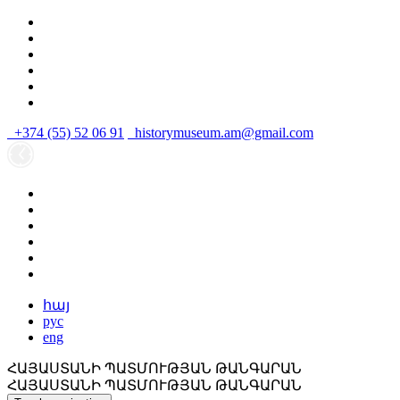
+374 (55) 52 06 91
historymuseum.am@gmail.com
հայ
рус
eng
ՀԱՅԱՍՏԱՆԻ ՊԱՏՄՈՒԹՅԱՆ ԹԱՆԳԱՐԱՆ
ՀԱՅԱՍՏԱՆԻ ՊԱՏՄՈՒԹՅԱՆ ԹԱՆԳԱՐԱՆ