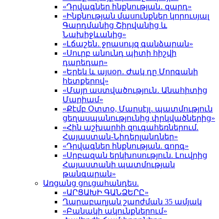
«Դրվագներ ինքնության․ զարդ»
«Ինքնության մասունքներ կորուսյալ
Գարդմանից Շիրվանից և
Նախիջևանից»
«Լճաշեն․ ջրասույզ գանձարան»
«Սուրբ անունդ պիտի հիշվի
դարեդար»
«Երեկ և այսօր․ Ժակ դը Մորգանի
հետքերով»
«Մայր աստվածություն․ Անահիտից
Մարիամ»
«Քէմբ Օտտօ, Մարսէյլ․ պատմություն
ցեղասպանությունից փրկվածներից»
«Հին աշխարհի զուգահեռներում.
Հայաստան-Նիդերլանդներ»
«Դրվագներ ինքնության. գորգ»
«Սրբազան երկխոսություն. Լուվրից
Հայաստանի պատմության
թանգարան»
Առցանց ցուցահանդես.
«ԱՐՑԱԽԻ ԳԱՆՁԵՐԸ»
Ղարաբաղյան շարժման 35 ամյակ
«Բանակի ակունքներում»