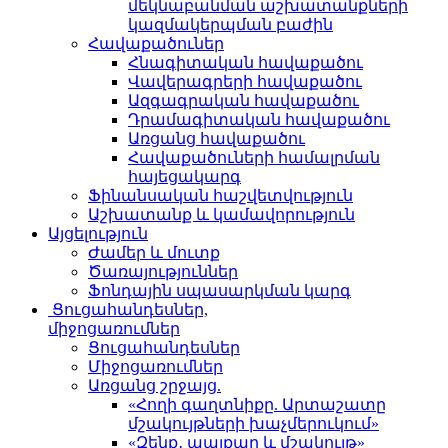
մեկնաբանման աշխատանքների
կազմակերպման բաժին
Հավաքածուներ
Հնագիտական հավաքածու
Վավերագրերի հավաքածու
Ազգագրական հավաքածու
Դրամագիտական հավաքածու
Առցանց հավաքածու
Հավաքածուների համալրման
հայեցակարգ
Ֆինանսական հաշվետվություն
Աշխատանք և կամավորություն
Այցելություն
Ժամեր և մուտք
Ծառայություններ
Ֆոնդային սպասարկման կարգ
Ցուցահանդեսներ,
միջոցառումներ
Ցուցահանդեսներ
Միջոցառումներ
Առցանց շրջայց.
«Հողի գաղտնիքը. Արտաշատը
մշակույթների խաչմերուկում»
«Զենք․ պայքար և մշակույթ»