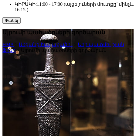
ԿԻՐԱԿԻ:
11:00 - 17:00 (այցելուների մուտքը՝ մինչև
16:15 )
Փակել
Այրումի պահածոների գործարան
HMA
>
Առցանց հավաքածու
>
Նոր պատմության
ֆոնդ
>
Այրումի պահածոների գործարան