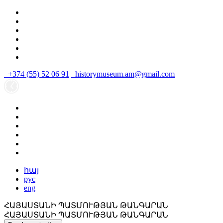
+374 (55) 52 06 91
historymuseum.am@gmail.com
հայ
рус
eng
ՀԱՅԱՍՏԱՆԻ ՊԱՏՄՈՒԹՅԱՆ ԹԱՆԳԱՐԱՆ
ՀԱՅԱՍՏԱՆԻ ՊԱՏՄՈՒԹՅԱՆ ԹԱՆԳԱՐԱՆ