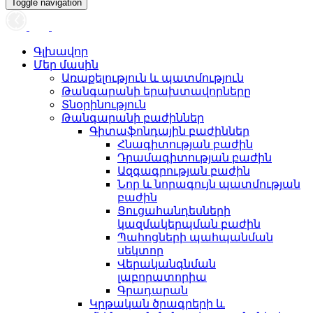
Toggle navigation
Գլխավոր
Մեր մասին
Առաքելություն և պատմություն
Թանգարանի երախտավորները
Տնօրինություն
Թանգարանի բաժիններ
Գիտաֆոնդային բաժիններ
Հնագիտության բաժին
Դրամագիտության բաժին
Ազգագրության բաժին
Նոր և նորագույն պատմության
բաժին
Ցուցահանդեսների
կազմակերպման բաժին
Պահոցների պահպանման
սեկտոր
Վերականգնման
լաբորատորիա
Գրադարան
Կրթական ծրագրերի և