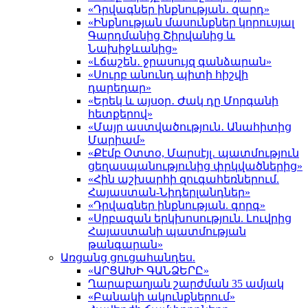
«Դրվագներ ինքնության․ զարդ»
«Ինքնության մասունքներ կորուսյալ
Գարդմանից Շիրվանից և
Նախիջևանից»
«Լճաշեն․ ջրասույզ գանձարան»
«Սուրբ անունդ պիտի հիշվի
դարեդար»
«Երեկ և այսօր․ Ժակ դը Մորգանի
հետքերով»
«Մայր աստվածություն․ Անահիտից
Մարիամ»
«Քէմբ Օտտօ, Մարսէյլ․ պատմություն
ցեղասպանությունից փրկվածներից»
«Հին աշխարհի զուգահեռներում.
Հայաստան-Նիդերլանդներ»
«Դրվագներ ինքնության. գորգ»
«Սրբազան երկխոսություն. Լուվրից
Հայաստանի պատմության
թանգարան»
Առցանց ցուցահանդես.
«ԱՐՑԱԽԻ ԳԱՆՁԵՐԸ»
Ղարաբաղյան շարժման 35 ամյակ
«Բանակի ակունքներում»