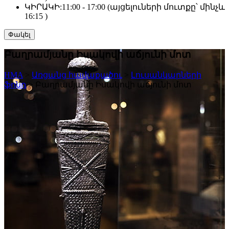
ԿԻՐԱԿԻ:
11:00 - 17:00 (այցելուների մուտքը՝ մինչև
16:15 )
Փակել
Բաղրամյանը Իսակովի աճյունի մոտ
HMA
>
Առցանց հավաքածու
>
Լուսանկարների
ֆոնդ
>
Բաղրամյանը Իսակովի աճյունի մոտ