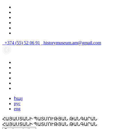
+374 (55) 52 06 91
historymuseum.am@gmail.com
հայ
рус
eng
ՀԱՅԱՍՏԱՆԻ ՊԱՏՄՈՒԹՅԱՆ ԹԱՆԳԱՐԱՆ
ՀԱՅԱՍՏԱՆԻ ՊԱՏՄՈՒԹՅԱՆ ԹԱՆԳԱՐԱՆ