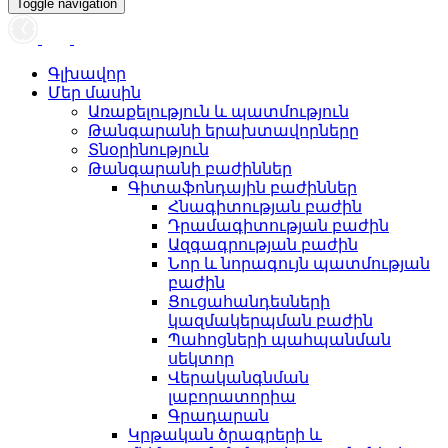
Toggle navigation
Գլխավոր
Մեր մասին
Առաքելություն և պատմություն
Թանգարանի երախտավորները
Տնօրինություն
Թանգարանի բաժիններ
Գիտաֆոնդային բաժիններ
Հնագիտության բաժին
Դրամագիտության բաժին
Ազգագրության բաժին
Նոր և նորագույն պատմության
բաժին
Ցուցահանդեսների
կազմակերպման բաժին
Պահոցների պահպանման
սեկտոր
Վերականգնման
լաբորատորիա
Գրադարան
Կրթական ծրագրերի և