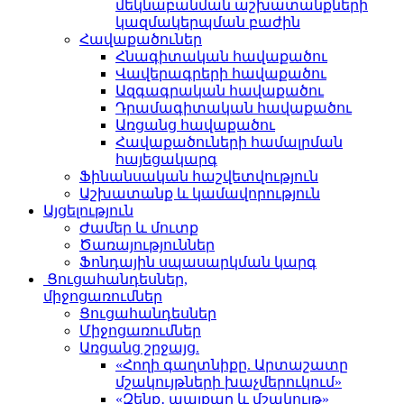
մեկնաբանման աշխատանքների
կազմակերպման բաժին
Հավաքածուներ
Հնագիտական հավաքածու
Վավերագրերի հավաքածու
Ազգագրական հավաքածու
Դրամագիտական հավաքածու
Առցանց հավաքածու
Հավաքածուների համալրման
հայեցակարգ
Ֆինանսական հաշվետվություն
Աշխատանք և կամավորություն
Այցելություն
Ժամեր և մուտք
Ծառայություններ
Ֆոնդային սպասարկման կարգ
Ցուցահանդեսներ,
միջոցառումներ
Ցուցահանդեսներ
Միջոցառումներ
Առցանց շրջայց.
«Հողի գաղտնիքը. Արտաշատը
մշակույթների խաչմերուկում»
«Զենք․ պայքար և մշակույթ»