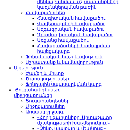
մեկնաբանման աշխատանքների
կազմակերպման բաժին
Հավաքածուներ
Հնագիտական հավաքածու
Վավերագրերի հավաքածու
Ազգագրական հավաքածու
Դրամագիտական հավաքածու
Առցանց հավաքածու
Հավաքածուների համալրման
հայեցակարգ
Ֆինանսական հաշվետվություն
Աշխատանք և կամավորություն
Այցելություն
Ժամեր և մուտք
Ծառայություններ
Ֆոնդային սպասարկման կարգ
Ցուցահանդեսներ,
միջոցառումներ
Ցուցահանդեսներ
Միջոցառումներ
Առցանց շրջայց.
«Հողի գաղտնիքը. Արտաշատը
մշակույթների խաչմերուկում»
«Զենք․ պայքար և մշակույթ»