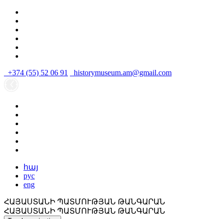
+374 (55) 52 06 91
historymuseum.am@gmail.com
հայ
рус
eng
ՀԱՅԱՍՏԱՆԻ ՊԱՏՄՈՒԹՅԱՆ ԹԱՆԳԱՐԱՆ
ՀԱՅԱՍՏԱՆԻ ՊԱՏՄՈՒԹՅԱՆ ԹԱՆԳԱՐԱՆ