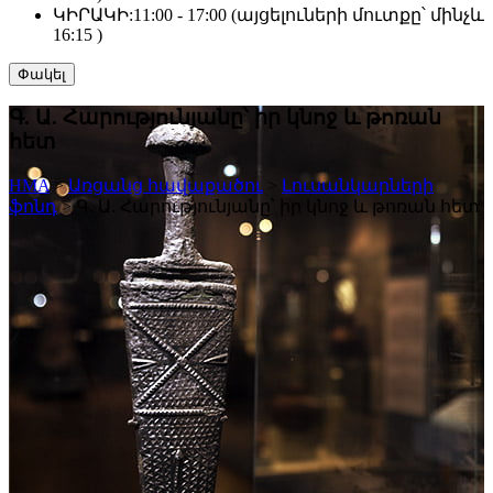
ԿԻՐԱԿԻ:
11:00 - 17:00 (այցելուների մուտքը՝ մինչև
16:15 )
Փակել
Գ. Ա. Հարությունյանը՝ իր կնոջ և թոռան
հետ
HMA
>
Առցանց հավաքածու
>
Լուսանկարների
ֆոնդ
>
Գ. Ա. Հարությունյանը՝ իր կնոջ և թոռան հետ