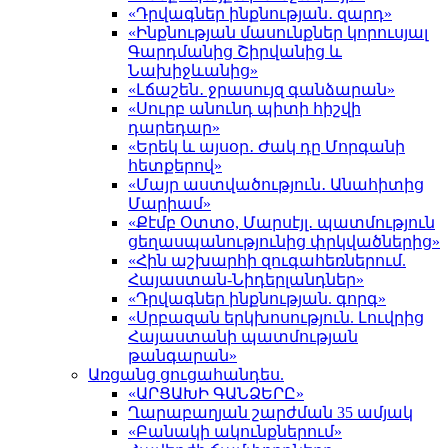
«Դրվագներ ինքնության․ զարդ»
«Ինքնության մասունքներ կորուսյալ
Գարդմանից Շիրվանից և
Նախիջևանից»
«Լճաշեն․ ջրասույզ գանձարան»
«Սուրբ անունդ պիտի հիշվի
դարեդար»
«Երեկ և այսօր․ Ժակ դը Մորգանի
հետքերով»
«Մայր աստվածություն․ Անահիտից
Մարիամ»
«Քէմբ Օտտօ, Մարսէյլ․ պատմություն
ցեղասպանությունից փրկվածներից»
«Հին աշխարհի զուգահեռներում.
Հայաստան-Նիդերլանդներ»
«Դրվագներ ինքնության. գորգ»
«Սրբազան երկխոսություն. Լուվրից
Հայաստանի պատմության
թանգարան»
Առցանց ցուցահանդես.
«ԱՐՑԱԽԻ ԳԱՆՁԵՐԸ»
Ղարաբաղյան շարժման 35 ամյակ
«Բանակի ակունքներում»