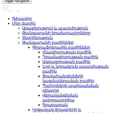
Toggle navigation
Գլխավոր
Մեր մասին
Առաքելություն և պատմություն
Թանգարանի երախտավորները
Տնօրինություն
Թանգարանի բաժիններ
Գիտաֆոնդային բաժիններ
Հնագիտության բաժին
Դրամագիտության բաժին
Ազգագրության բաժին
Նոր և նորագույն պատմության
բաժին
Ցուցահանդեսների
կազմակերպման բաժին
Պահոցների պահպանման
սեկտոր
Վերականգնման
լաբորատորիա
Գրադարան
Կրթական ծրագրերի և