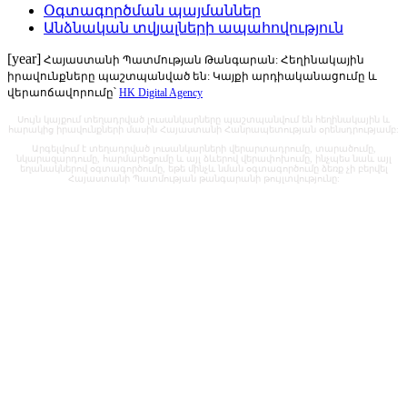
Օգտագործման պայմաններ
Անձնական տվյալների ապահովություն
[year]
Հայաստանի Պատմության Թանգարան: Հեղինակային
իրավունքները պաշտպանված են: Կայքի արդիականացումը և
վերաոճավորումը՝
HK Digital Agency
Սույն կայքում տեղադրված լուսանկարները պաշտպանվում են հեղինակային և
հարակից իրավունքների մասին Հայաստանի Հանրապետության օրենսդրությամբ:
Արգելվում է տեղադրված լուսանկարների վերարտադրումը, տարածումը,
նկարազարդումը, հարմարեցումը և այլ ձևերով վերափոխումը, ինչպես նաև այլ
եղանակներով օգտագործումը, եթե մինչև նման օգտագործումը ձեռք չի բերվել
Հայաստանի Պատմության թանգարանի թույլտվությունը: