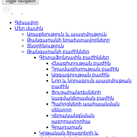
Toggle navigation
Գլխավոր
Մեր մասին
Առաքելություն և պատմություն
Թանգարանի երախտավորները
Տնօրինություն
Թանգարանի բաժիններ
Գիտաֆոնդային բաժիններ
Հնագիտության բաժին
Դրամագիտության բաժին
Ազգագրության բաժին
Նոր և նորագույն պատմության
բաժին
Ցուցահանդեսների
կազմակերպման բաժին
Պահոցների պահպանման
սեկտոր
Վերականգնման
լաբորատորիա
Գրադարան
Կրթական ծրագրերի և