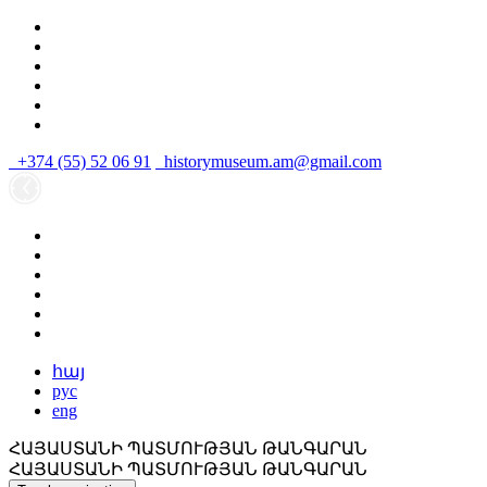
+374 (55) 52 06 91
historymuseum.am@gmail.com
հայ
рус
eng
ՀԱՅԱՍՏԱՆԻ ՊԱՏՄՈՒԹՅԱՆ ԹԱՆԳԱՐԱՆ
ՀԱՅԱՍՏԱՆԻ ՊԱՏՄՈՒԹՅԱՆ ԹԱՆԳԱՐԱՆ