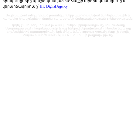
իրավունքները պաշտպանված են: Կայքի արդիականացումը և
վերաոճավորումը՝
HK Digital Agency
Սույն կայքում տեղադրված լուսանկարները պաշտպանվում են հեղինակային և
հարակից իրավունքների մասին Հայաստանի Հանրապետության օրենսդրությամբ:
Արգելվում է տեղադրված լուսանկարների վերարտադրումը, տարածումը,
նկարազարդումը, հարմարեցումը և այլ ձևերով վերափոխումը, ինչպես նաև այլ
եղանակներով օգտագործումը, եթե մինչև նման օգտագործումը ձեռք չի բերվել
Հայաստանի Պատմության թանգարանի թույլտվությունը: