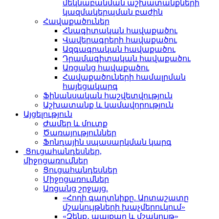
մեկնաբանման աշխատանքների
կազմակերպման բաժին
Հավաքածուներ
Հնագիտական հավաքածու
Վավերագրերի հավաքածու
Ազգագրական հավաքածու
Դրամագիտական հավաքածու
Առցանց հավաքածու
Հավաքածուների համալրման
հայեցակարգ
Ֆինանսական հաշվետվություն
Աշխատանք և կամավորություն
Այցելություն
Ժամեր և մուտք
Ծառայություններ
Ֆոնդային սպասարկման կարգ
Ցուցահանդեսներ,
միջոցառումներ
Ցուցահանդեսներ
Միջոցառումներ
Առցանց շրջայց.
«Հողի գաղտնիքը. Արտաշատը
մշակույթների խաչմերուկում»
«Զենք․ պայքար և մշակույթ»