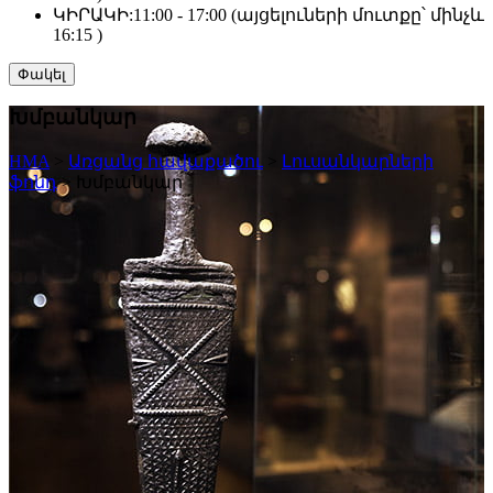
ԿԻՐԱԿԻ:
11:00 - 17:00 (այցելուների մուտքը՝ մինչև
16:15 )
Փակել
Խմբանկար
HMA
>
Առցանց հավաքածու
>
Լուսանկարների
ֆոնդ
>
Խմբանկար