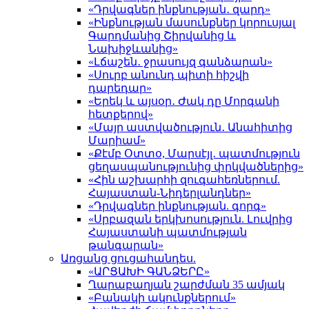
«Դրվագներ ինքնության․ զարդ»
«Ինքնության մասունքներ կորուսյալ
Գարդմանից Շիրվանից և
Նախիջևանից»
«Լճաշեն․ ջրասույզ գանձարան»
«Սուրբ անունդ պիտի հիշվի
դարեդար»
«Երեկ և այսօր․ Ժակ դը Մորգանի
հետքերով»
«Մայր աստվածություն․ Անահիտից
Մարիամ»
«Քէմբ Օտտօ, Մարսէյլ․ պատմություն
ցեղասպանությունից փրկվածներից»
«Հին աշխարհի զուգահեռներում.
Հայաստան-Նիդերլանդներ»
«Դրվագներ ինքնության. գորգ»
«Սրբազան երկխոսություն. Լուվրից
Հայաստանի պատմության
թանգարան»
Առցանց ցուցահանդես.
«ԱՐՑԱԽԻ ԳԱՆՁԵՐԸ»
Ղարաբաղյան շարժման 35 ամյակ
«Բանակի ակունքներում»