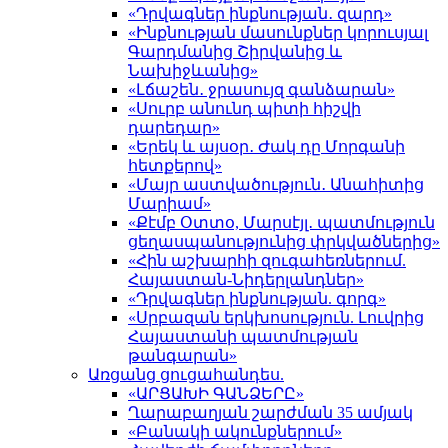
«Դրվագներ ինքնության․ զարդ»
«Ինքնության մասունքներ կորուսյալ
Գարդմանից Շիրվանից և
Նախիջևանից»
«Լճաշեն․ ջրասույզ գանձարան»
«Սուրբ անունդ պիտի հիշվի
դարեդար»
«Երեկ և այսօր․ Ժակ դը Մորգանի
հետքերով»
«Մայր աստվածություն․ Անահիտից
Մարիամ»
«Քէմբ Օտտօ, Մարսէյլ․ պատմություն
ցեղասպանությունից փրկվածներից»
«Հին աշխարհի զուգահեռներում.
Հայաստան-Նիդերլանդներ»
«Դրվագներ ինքնության. գորգ»
«Սրբազան երկխոսություն. Լուվրից
Հայաստանի պատմության
թանգարան»
Առցանց ցուցահանդես.
«ԱՐՑԱԽԻ ԳԱՆՁԵՐԸ»
Ղարաբաղյան շարժման 35 ամյակ
«Բանակի ակունքներում»