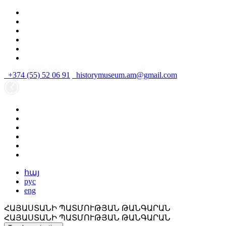
+374 (55) 52 06 91
historymuseum.am@gmail.com
հայ
рус
eng
ՀԱՅԱՍՏԱՆԻ ՊԱՏՄՈՒԹՅԱՆ ԹԱՆԳԱՐԱՆ
ՀԱՅԱՍՏԱՆԻ ՊԱՏՄՈՒԹՅԱՆ ԹԱՆԳԱՐԱՆ