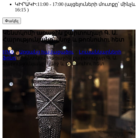
ԿԻՐԱԿԻ:
11:00 - 17:00 (այցելուների մուտքը՝ մինչև
16:15 )
Փակել
Կենտկոմի առաջին քարտուղար Գ. Ա.
Հարությունյանը՝ կնոջ և թոռնուհու հետ
HMA
>
Առցանց հավաքածու
>
Լուսանկարների
ֆոնդ
>
Կենտկոմի առաջին քարտուղար Գ. Ա.
Հարությունյանը՝ կնոջ և թոռնուհու հետ