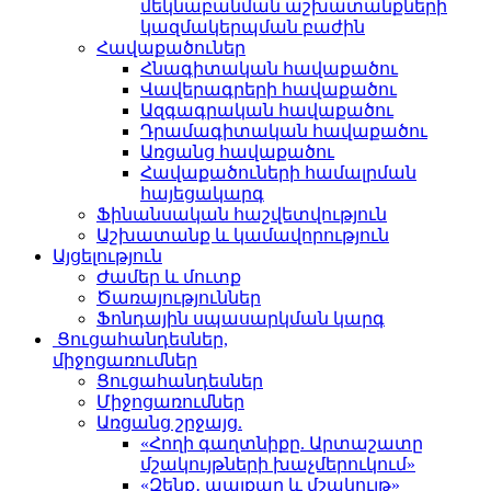
մեկնաբանման աշխատանքների
կազմակերպման բաժին
Հավաքածուներ
Հնագիտական հավաքածու
Վավերագրերի հավաքածու
Ազգագրական հավաքածու
Դրամագիտական հավաքածու
Առցանց հավաքածու
Հավաքածուների համալրման
հայեցակարգ
Ֆինանսական հաշվետվություն
Աշխատանք և կամավորություն
Այցելություն
Ժամեր և մուտք
Ծառայություններ
Ֆոնդային սպասարկման կարգ
Ցուցահանդեսներ,
միջոցառումներ
Ցուցահանդեսներ
Միջոցառումներ
Առցանց շրջայց.
«Հողի գաղտնիքը. Արտաշատը
մշակույթների խաչմերուկում»
«Զենք․ պայքար և մշակույթ»