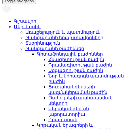
Toggle navigation
Գլխավոր
Մեր մասին
Առաքելություն և պատմություն
Թանգարանի երախտավորները
Տնօրինություն
Թանգարանի բաժիններ
Գիտաֆոնդային բաժիններ
Հնագիտության բաժին
Դրամագիտության բաժին
Ազգագրության բաժին
Նոր և նորագույն պատմության
բաժին
Ցուցահանդեսների
կազմակերպման բաժին
Պահոցների պահպանման
սեկտոր
Վերականգնման
լաբորատորիա
Գրադարան
Կրթական ծրագրերի և