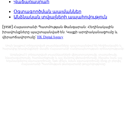
Վաճառասրահ
Օգտագործման պայմաններ
Անձնական տվյալների ապահովություն
[year]
Հայաստանի Պատմության Թանգարան: Հեղինակային
իրավունքները պաշտպանված են: Կայքի արդիականացումը և
վերաոճավորումը՝
HK Digital Agency
Սույն կայքում տեղադրված լուսանկարները պաշտպանվում են հեղինակային և
հարակից իրավունքների մասին Հայաստանի Հանրապետության օրենսդրությամբ:
Արգելվում է տեղադրված լուսանկարների վերարտադրումը, տարածումը,
նկարազարդումը, հարմարեցումը և այլ ձևերով վերափոխումը, ինչպես նաև այլ
եղանակներով օգտագործումը, եթե մինչև նման օգտագործումը ձեռք չի բերվել
Հայաստանի Պատմության թանգարանի թույլտվությունը: