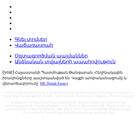
Գնել տոմսեր
Վաճառասրահ
Օգտագործման պայմաններ
Անձնական տվյալների ապահովություն
[year]
Հայաստանի Պատմության Թանգարան: Հեղինակային
իրավունքները պաշտպանված են: Կայքի արդիականացումը և
վերաոճավորումը՝
HK Digital Agency
Սույն կայքում տեղադրված լուսանկարները պաշտպանվում են հեղինակային և
հարակից իրավունքների մասին Հայաստանի Հանրապետության օրենսդրությամբ:
Արգելվում է տեղադրված լուսանկարների վերարտադրումը, տարածումը,
նկարազարդումը, հարմարեցումը և այլ ձևերով վերափոխումը, ինչպես նաև այլ
եղանակներով օգտագործումը, եթե մինչև նման օգտագործումը ձեռք չի բերվել
Հայաստանի Պատմության թանգարանի թույլտվությունը: