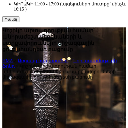
ԿԻՐԱԿԻ:
11:00 - 17:00 (այցելուների մուտքը՝ մինչև
16:15 )
Փակել
Կոշիկի արտադրության համար
անհրաժեշտ մեքենաների և
սարքավորումների միջազգային
ցուցահանդեսի բացումը
HMA
>
Առցանց հավաքածու
>
Նոր պատմության
ֆոնդ
>
Կոշիկի արտադրության համար
անհրաժեշտ մեքենաների և սարքավորումների
միջազգային ցուցահանդեսի բացումը