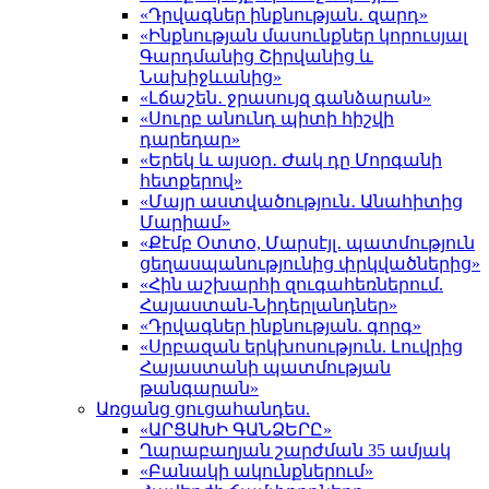
«Դրվագներ ինքնության․ զարդ»
«Ինքնության մասունքներ կորուսյալ
Գարդմանից Շիրվանից և
Նախիջևանից»
«Լճաշեն․ ջրասույզ գանձարան»
«Սուրբ անունդ պիտի հիշվի
դարեդար»
«Երեկ և այսօր․ Ժակ դը Մորգանի
հետքերով»
«Մայր աստվածություն․ Անահիտից
Մարիամ»
«Քէմբ Օտտօ, Մարսէյլ․ պատմություն
ցեղասպանությունից փրկվածներից»
«Հին աշխարհի զուգահեռներում.
Հայաստան-Նիդերլանդներ»
«Դրվագներ ինքնության. գորգ»
«Սրբազան երկխոսություն. Լուվրից
Հայաստանի պատմության
թանգարան»
Առցանց ցուցահանդես.
«ԱՐՑԱԽԻ ԳԱՆՁԵՐԸ»
Ղարաբաղյան շարժման 35 ամյակ
«Բանակի ակունքներում»