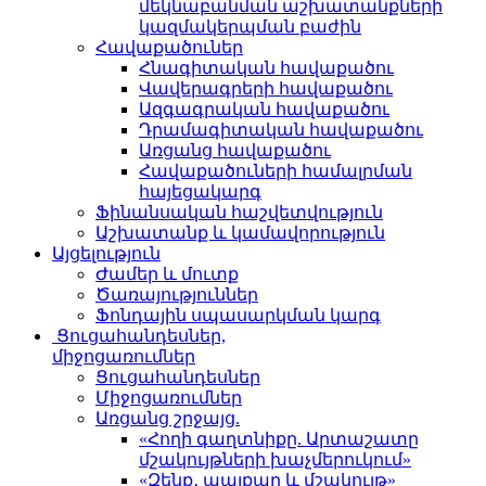
մեկնաբանման աշխատանքների
կազմակերպման բաժին
Հավաքածուներ
Հնագիտական հավաքածու
Վավերագրերի հավաքածու
Ազգագրական հավաքածու
Դրամագիտական հավաքածու
Առցանց հավաքածու
Հավաքածուների համալրման
հայեցակարգ
Ֆինանսական հաշվետվություն
Աշխատանք և կամավորություն
Այցելություն
Ժամեր և մուտք
Ծառայություններ
Ֆոնդային սպասարկման կարգ
Ցուցահանդեսներ,
միջոցառումներ
Ցուցահանդեսներ
Միջոցառումներ
Առցանց շրջայց.
«Հողի գաղտնիքը. Արտաշատը
մշակույթների խաչմերուկում»
«Զենք․ պայքար և մշակույթ»