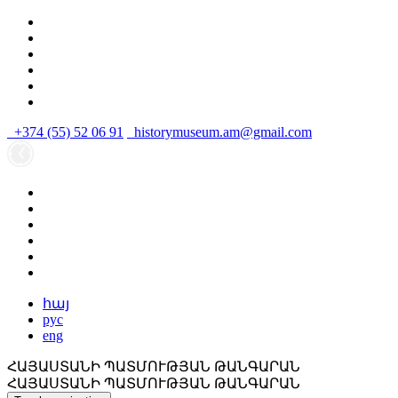
+374 (55) 52 06 91
historymuseum.am@gmail.com
հայ
рус
eng
ՀԱՅԱՍՏԱՆԻ ՊԱՏՄՈՒԹՅԱՆ ԹԱՆԳԱՐԱՆ
ՀԱՅԱՍՏԱՆԻ ՊԱՏՄՈՒԹՅԱՆ ԹԱՆԳԱՐԱՆ