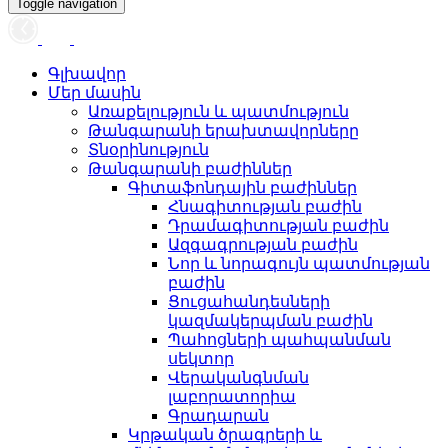
Toggle navigation
Գլխավոր
Մեր մասին
Առաքելություն և պատմություն
Թանգարանի երախտավորները
Տնօրինություն
Թանգարանի բաժիններ
Գիտաֆոնդային բաժիններ
Հնագիտության բաժին
Դրամագիտության բաժին
Ազգագրության բաժին
Նոր և նորագույն պատմության
բաժին
Ցուցահանդեսների
կազմակերպման բաժին
Պահոցների պահպանման
սեկտոր
Վերականգնման
լաբորատորիա
Գրադարան
Կրթական ծրագրերի և