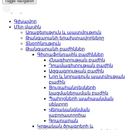
Toggle navigation
Գլխավոր
Մեր մասին
Առաքելություն և պատմություն
Թանգարանի երախտավորները
Տնօրինություն
Թանգարանի բաժիններ
Գիտաֆոնդային բաժիններ
Հնագիտության բաժին
Դրամագիտության բաժին
Ազգագրության բաժին
Նոր և նորագույն պատմության
բաժին
Ցուցահանդեսների
կազմակերպման բաժին
Պահոցների պահպանման
սեկտոր
Վերականգնման
լաբորատորիա
Գրադարան
Կրթական ծրագրերի և