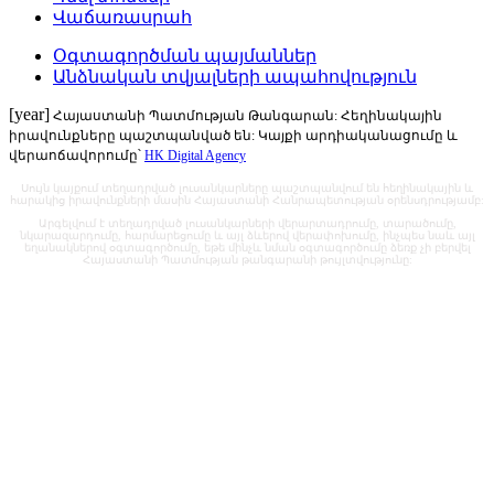
Վաճառասրահ
Օգտագործման պայմաններ
Անձնական տվյալների ապահովություն
[year]
Հայաստանի Պատմության Թանգարան: Հեղինակային
իրավունքները պաշտպանված են: Կայքի արդիականացումը և
վերաոճավորումը՝
HK Digital Agency
Սույն կայքում տեղադրված լուսանկարները պաշտպանվում են հեղինակային և
հարակից իրավունքների մասին Հայաստանի Հանրապետության օրենսդրությամբ:
Արգելվում է տեղադրված լուսանկարների վերարտադրումը, տարածումը,
նկարազարդումը, հարմարեցումը և այլ ձևերով վերափոխումը, ինչպես նաև այլ
եղանակներով օգտագործումը, եթե մինչև նման օգտագործումը ձեռք չի բերվել
Հայաստանի Պատմության թանգարանի թույլտվությունը: