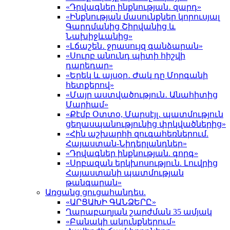
«Դրվագներ ինքնության․ զարդ»
«Ինքնության մասունքներ կորուսյալ
Գարդմանից Շիրվանից և
Նախիջևանից»
«Լճաշեն․ ջրասույզ գանձարան»
«Սուրբ անունդ պիտի հիշվի
դարեդար»
«Երեկ և այսօր․ Ժակ դը Մորգանի
հետքերով»
«Մայր աստվածություն․ Անահիտից
Մարիամ»
«Քէմբ Օտտօ, Մարսէյլ․ պատմություն
ցեղասպանությունից փրկվածներից»
«Հին աշխարհի զուգահեռներում.
Հայաստան-Նիդերլանդներ»
«Դրվագներ ինքնության. գորգ»
«Սրբազան երկխոսություն. Լուվրից
Հայաստանի պատմության
թանգարան»
Առցանց ցուցահանդես.
«ԱՐՑԱԽԻ ԳԱՆՁԵՐԸ»
Ղարաբաղյան շարժման 35 ամյակ
«Բանակի ակունքներում»