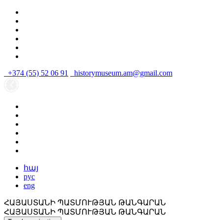
+374 (55) 52 06 91
historymuseum.am@gmail.com
հայ
рус
eng
ՀԱՅԱՍՏԱՆԻ ՊԱՏՄՈՒԹՅԱՆ ԹԱՆԳԱՐԱՆ
ՀԱՅԱՍՏԱՆԻ ՊԱՏՄՈՒԹՅԱՆ ԹԱՆԳԱՐԱՆ