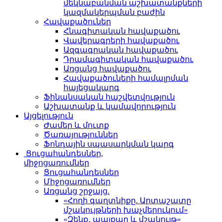
մեկնաբանման աշխատանքների
կազմակերպման բաժին
Հավաքածուներ
Հնագիտական հավաքածու
Վավերագրերի հավաքածու
Ազգագրական հավաքածու
Դրամագիտական հավաքածու
Առցանց հավաքածու
Հավաքածուների համալրման
հայեցակարգ
Ֆինանսական հաշվետվություն
Աշխատանք և կամավորություն
Այցելություն
Ժամեր և մուտք
Ծառայություններ
Ֆոնդային սպասարկման կարգ
Ցուցահանդեսներ,
միջոցառումներ
Ցուցահանդեսներ
Միջոցառումներ
Առցանց շրջայց.
«Հողի գաղտնիքը. Արտաշատը
մշակույթների խաչմերուկում»
«Զենք․ պայքար և մշակույթ»