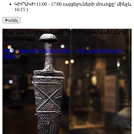
ԿԻՐԱԿԻ:
11:00 - 17:00 (այցելուների մուտքը՝ մինչև
16:15 )
Փակել
Հայ կամավորական 7-րդ հայկական գնդի
մարզանքը
HMA
>
Առցանց հավաքածու
>
Նոր պատմության
ֆոնդ
>
Հայ կամավորական 7-րդ հայկական գնդի
մարզանքը