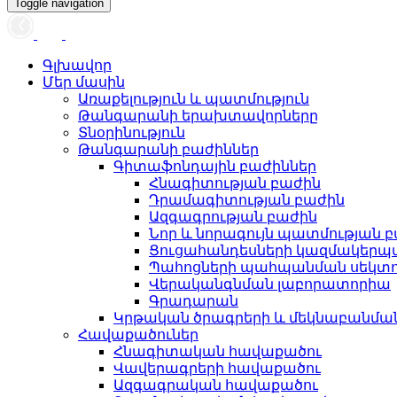
Toggle navigation
Գլխավոր
Մեր մասին
Առաքելություն և պատմություն
Թանգարանի երախտավորները
Տնօրինություն
Թանգարանի բաժիններ
Գիտաֆոնդային բաժիններ
Հնագիտության բաժին
Դրամագիտության բաժին
Ազգագրության բաժին
Նոր և նորագույն պատմության 
Ցուցահանդեսների կազմակերպ
Պահոցների պահպանման սեկտ
Վերականգնման լաբորատորիա
Գրադարան
Կրթական ծրագրերի և մեկնաբանմ
Հավաքածուներ
Հնագիտական հավաքածու
Վավերագրերի հավաքածու
Ազգագրական հավաքածու