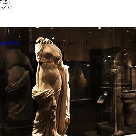
:15 )
6:15 )
աքածու
>
Հովհաննես Քաջազնունի