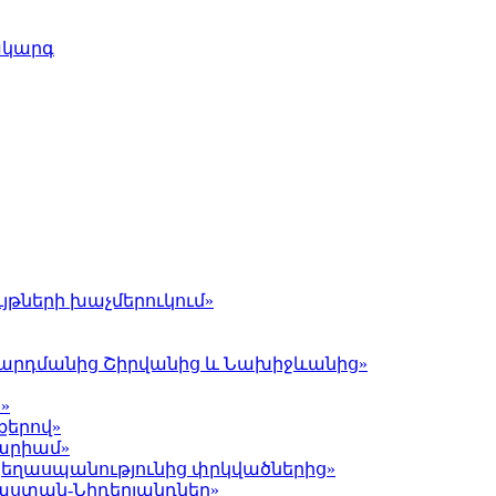
ակարգ
յթների խաչմերուկում»
լ Գարդմանից Շիրվանից և Նախիջևանից»
»
քերով»
Մարիամ»
 ցեղասպանությունից փրկվածներից»
յաստան-Նիդերլանդներ»