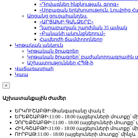
«Դրվագներ ինքնության. գորգ»
«Սրբազան երկխոսություն. Լուվրի
Առցանց ցուցահանդես.
«ԱՐՑԱԽԻ ԳԱՆՁԵՐԸ»
Ղարաբաղյան շարժման 35 ամյակ
«Բանակի ակունքներում»
Հավերժի ճամփորդները
Կրթական անկյուն
Կրթական ծրագրեր
Կրթական ծրագրեր՝ բաժանորդագրային 
Աշխատություններ ՀՊԹ-ի
Վաճառասրահ
Կապ
×
Աշխատանքային Ժամեր
ԵՐԿՈՒՇԱԲԹԻ:
Թանգարանը փակ է
ԵՐԵՔՇԱԲԹԻ:
11:00 - 18:00 (այցելուների մուտքը՝ մի
ՉՈՐԵՔՇԱԲԹԻ:
11:00 - 18:00 (այցելուների մուտքը՝ մ
ՀԻՆԳՇԱԲԹԻ:
11:00 - 18:00 (այցելուների մուտքը՝ մի
ՈՒՐԲԱԹ:
11:00 - 18:00 (այցելուների մուտքը՝ մինչև 1