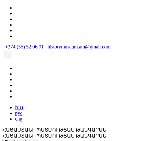
+374 (55) 52 06 91
historymuseum.am@gmail.com
հայ
рус
eng
ՀԱՅԱՍՏԱՆԻ ՊԱՏՄՈՒԹՅԱՆ ԹԱՆԳԱՐԱՆ
ՀԱՅԱՍՏԱՆԻ ՊԱՏՄՈՒԹՅԱՆ ԹԱՆԳԱՐԱՆ