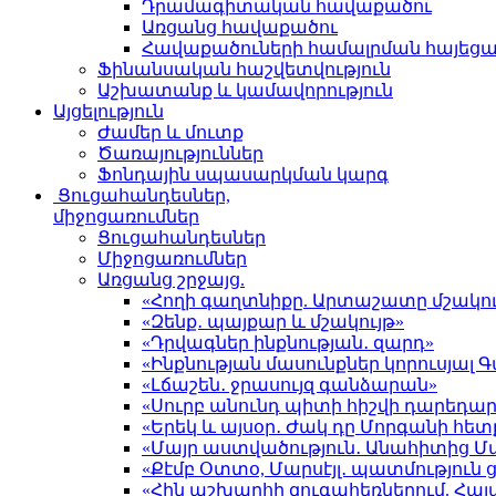
Դրամագիտական հավաքածու
Առցանց հավաքածու
Հավաքածուների համալրման հայեց
Ֆինանսական հաշվետվություն
Աշխատանք և կամավորություն
Այցելություն
Ժամեր և մուտք
Ծառայություններ
Ֆոնդային սպասարկման կարգ
Ցուցահանդեսներ,
միջոցառումներ
Ցուցահանդեսներ
Միջոցառումներ
Առցանց շրջայց.
«Հողի գաղտնիքը. Արտաշատը մշակու
«Զենք․ պայքար և մշակույթ»
«Դրվագներ ինքնության․ զարդ»
«Ինքնության մասունքներ կորուսյա
«Լճաշեն․ ջրասույզ գանձարան»
«Սուրբ անունդ պիտի հիշվի դարեդար
«Երեկ և այսօր․ Ժակ դը Մորգանի հետ
«Մայր աստվածություն․ Անահիտից 
«Քէմբ Օտտօ, Մարսէյլ․ պատմություն
«Հին աշխարհի զուգահեռներում. Հա