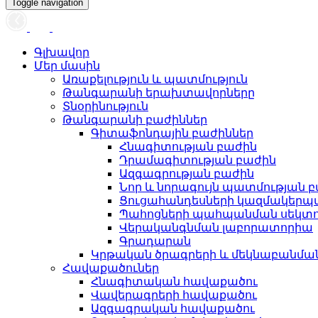
Toggle navigation
Գլխավոր
Մեր մասին
Առաքելություն և պատմություն
Թանգարանի երախտավորները
Տնօրինություն
Թանգարանի բաժիններ
Գիտաֆոնդային բաժիններ
Հնագիտության բաժին
Դրամագիտության բաժին
Ազգագրության բաժին
Նոր և նորագույն պատմության 
Ցուցահանդեսների կազմակերպ
Պահոցների պահպանման սեկտ
Վերականգնման լաբորատորիա
Գրադարան
Կրթական ծրագրերի և մեկնաբանմ
Հավաքածուներ
Հնագիտական հավաքածու
Վավերագրերի հավաքածու
Ազգագրական հավաքածու