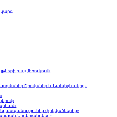
ակարգ
յթների խաչմերուկում»
լ Գարդմանից Շիրվանից և Նախիջևանից»
»
քերով»
Մարիամ»
 ցեղասպանությունից փրկվածներից»
յաստան-Նիդերլանդներ»