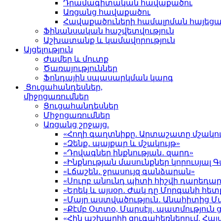
Դրամագիտական հավաքածու
Առցանց հավաքածու
Հավաքածուների համալրման հայեց
Ֆինանսական հաշվետվություն
Աշխատանք և կամավորություն
Այցելություն
Ժամեր և մուտք
Ծառայություններ
Ֆոնդային սպասարկման կարգ
Ցուցահանդեսներ,
միջոցառումներ
Ցուցահանդեսներ
Միջոցառումներ
Առցանց շրջայց.
«Հողի գաղտնիքը. Արտաշատը մշակու
«Զենք․ պայքար և մշակույթ»
«Դրվագներ ինքնության․ զարդ»
«Ինքնության մասունքներ կորուսյա
«Լճաշեն․ ջրասույզ գանձարան»
«Սուրբ անունդ պիտի հիշվի դարեդար
«Երեկ և այսօր․ Ժակ դը Մորգանի հետ
«Մայր աստվածություն․ Անահիտից 
«Քէմբ Օտտօ, Մարսէյլ․ պատմություն
«Հին աշխարհի զուգահեռներում. Հա