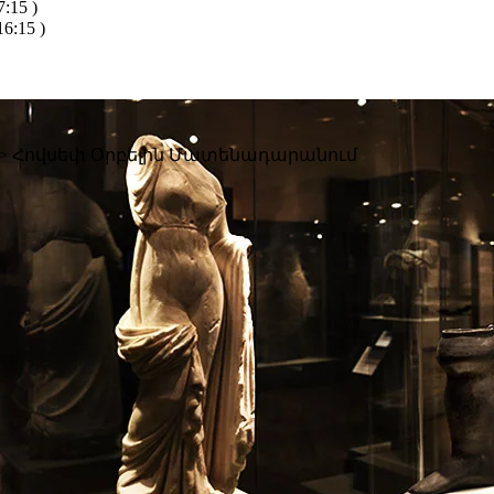
:15 )
6:15 )
>
Հովսեփ Օրբելին Մատենադարանում