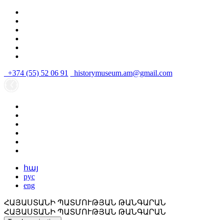
+374 (55) 52 06 91
historymuseum.am@gmail.com
հայ
рус
eng
ՀԱՅԱՍՏԱՆԻ ՊԱՏՄՈՒԹՅԱՆ ԹԱՆԳԱՐԱՆ
ՀԱՅԱՍՏԱՆԻ ՊԱՏՄՈՒԹՅԱՆ ԹԱՆԳԱՐԱՆ