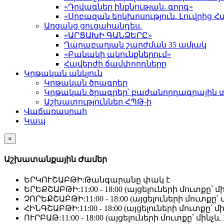
«Դրվագներ ինքնության. գորգ»
«Սրբազան երկխոսություն. Լուվրի
Առցանց ցուցահանդես.
«ԱՐՑԱԽԻ ԳԱՆՁԵՐԸ»
Ղարաբաղյան շարժման 35 ամյակ
«Բանակի ակունքներում»
Հավերժի ճամփորդները
Կրթական անկյուն
Կրթական ծրագրեր
Կրթական ծրագրեր՝ բաժանորդագրային 
Աշխատություններ ՀՊԹ-ի
Վաճառասրահ
Կապ
×
Աշխատանքային Ժամեր
ԵՐԿՈՒՇԱԲԹԻ:
Թանգարանը փակ է
ԵՐԵՔՇԱԲԹԻ:
11:00 - 18:00 (այցելուների մուտքը՝ մի
ՉՈՐԵՔՇԱԲԹԻ:
11:00 - 18:00 (այցելուների մուտքը՝ մ
ՀԻՆԳՇԱԲԹԻ:
11:00 - 18:00 (այցելուների մուտքը՝ մի
ՈՒՐԲԱԹ:
11:00 - 18:00 (այցելուների մուտքը՝ մինչև 1