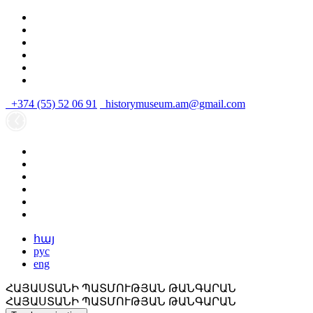
+374 (55) 52 06 91
historymuseum.am@gmail.com
հայ
рус
eng
ՀԱՅԱՍՏԱՆԻ ՊԱՏՄՈՒԹՅԱՆ ԹԱՆԳԱՐԱՆ
ՀԱՅԱՍՏԱՆԻ ՊԱՏՄՈՒԹՅԱՆ ԹԱՆԳԱՐԱՆ