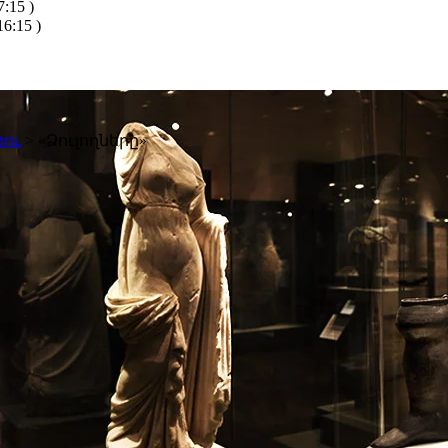
:15 )
6:15 )
ու
>
«Ձուլողները»