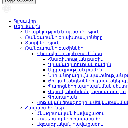
Toggle navigation
Գլխավոր
Մեր մասին
Առաքելություն և պատմություն
Թանգարանի երախտավորները
Տնօրինություն
Թանգարանի բաժիններ
Գիտաֆոնդային բաժիններ
Հնագիտության բաժին
Դրամագիտության բաժին
Ազգագրության բաժին
Նոր և նորագույն պատմության 
Ցուցահանդեսների կազմակերպ
Պահոցների պահպանման սեկտ
Վերականգնման լաբորատորիա
Գրադարան
Կրթական ծրագրերի և մեկնաբանմ
Հավաքածուներ
Հնագիտական հավաքածու
Վավերագրերի հավաքածու
Ազգագրական հավաքածու