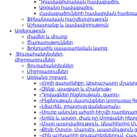
Դրամագիտական հավաքածու
Առցանց հավաքածու
Հավաքածուների համալրման հայեց
Ֆինանսական հաշվետվություն
Աշխատանք և կամավորություն
Այցելություն
Ժամեր և մուտք
Ծառայություններ
Ֆոնդային սպասարկման կարգ
Ցուցահանդեսներ,
միջոցառումներ
Ցուցահանդեսներ
Միջոցառումներ
Առցանց շրջայց.
«Հողի գաղտնիքը. Արտաշատը մշակու
«Զենք․ պայքար և մշակույթ»
«Դրվագներ ինքնության․ զարդ»
«Ինքնության մասունքներ կորուսյա
«Լճաշեն․ ջրասույզ գանձարան»
«Սուրբ անունդ պիտի հիշվի դարեդար
«Երեկ և այսօր․ Ժակ դը Մորգանի հետ
«Մայր աստվածություն․ Անահիտից 
«Քէմբ Օտտօ, Մարսէյլ․ պատմություն
«Հին աշխարհի զուգահեռներում. Հա