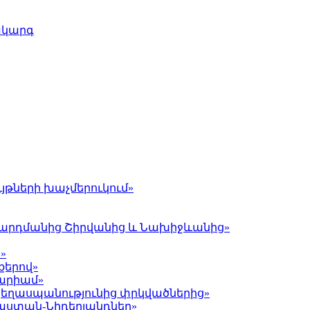
ակարգ
յթների խաչմերուկում»
լ Գարդմանից Շիրվանից և Նախիջևանից»
»
քերով»
Մարիամ»
 ցեղասպանությունից փրկվածներից»
յաստան-Նիդերլանդներ»