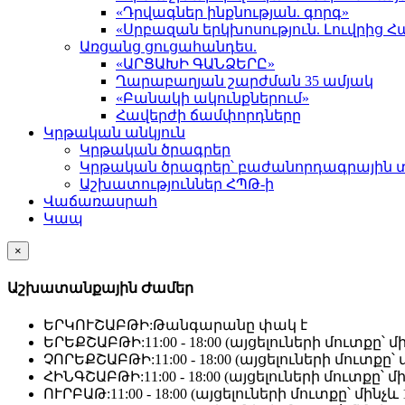
«Դրվագներ ինքնության. գորգ»
«Սրբազան երկխոսություն. Լուվրի
Առցանց ցուցահանդես.
«ԱՐՑԱԽԻ ԳԱՆՁԵՐԸ»
Ղարաբաղյան շարժման 35 ամյակ
«Բանակի ակունքներում»
Հավերժի ճամփորդները
Կրթական անկյուն
Կրթական ծրագրեր
Կրթական ծրագրեր՝ բաժանորդագրային 
Աշխատություններ ՀՊԹ-ի
Վաճառասրահ
Կապ
×
Աշխատանքային Ժամեր
ԵՐԿՈՒՇԱԲԹԻ:
Թանգարանը փակ է
ԵՐԵՔՇԱԲԹԻ:
11:00 - 18:00 (այցելուների մուտքը՝ մի
ՉՈՐԵՔՇԱԲԹԻ:
11:00 - 18:00 (այցելուների մուտքը՝ մ
ՀԻՆԳՇԱԲԹԻ:
11:00 - 18:00 (այցելուների մուտքը՝ մի
ՈՒՐԲԱԹ:
11:00 - 18:00 (այցելուների մուտքը՝ մինչև 1