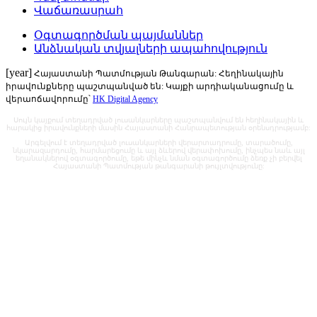
Վաճառասրահ
Օգտագործման պայմաններ
Անձնական տվյալների ապահովություն
[year]
Հայաստանի Պատմության Թանգարան: Հեղինակային
իրավունքները պաշտպանված են: Կայքի արդիականացումը և
վերաոճավորումը՝
HK Digital Agency
Սույն կայքում տեղադրված լուսանկարները պաշտպանվում են հեղինակային և
հարակից իրավունքների մասին Հայաստանի Հանրապետության օրենսդրությամբ:
Արգելվում է տեղադրված լուսանկարների վերարտադրումը, տարածումը,
նկարազարդումը, հարմարեցումը և այլ ձևերով վերափոխումը, ինչպես նաև այլ
եղանակներով օգտագործումը, եթե մինչև նման օգտագործումը ձեռք չի բերվել
Հայաստանի Պատմության թանգարանի թույլտվությունը: