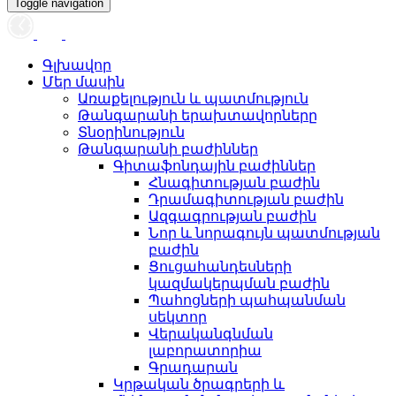
Toggle navigation
Գլխավոր
Մեր մասին
Առաքելություն և պատմություն
Թանգարանի երախտավորները
Տնօրինություն
Թանգարանի բաժիններ
Գիտաֆոնդային բաժիններ
Հնագիտության բաժին
Դրամագիտության բաժին
Ազգագրության բաժին
Նոր և նորագույն պատմության
բաժին
Ցուցահանդեսների
կազմակերպման բաժին
Պահոցների պահպանման
սեկտոր
Վերականգնման
լաբորատորիա
Գրադարան
Կրթական ծրագրերի և