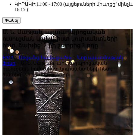
ԿԻՐԱԿԻ:
11:00 - 17:00 (այցելուների մուտքը՝ մինչև
16:15 )
Փակել
Մ. Ն. Սաթյան, արտադպրոցական
ուսուցման կոմունիստ կուրսանտների
հետ, ձախից՝ 2-րդ շարքից 2-րդը
HMA
>
Առցանց հավաքածու
>
Նոր պատմության
ֆոնդ
>
Մ. Ն. Սաթյան, արտադպրոցական
ուսուցման կոմունիստ կուրսանտների հետ,
ձախից՝ 2-րդ շարքից 2-րդը