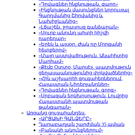
«Դրվագներ ինքնության․ զարդ»
«Ինքնության մասունքներ կորուսյալ
Գարդմանից Շիրվանից և
Նախիջևանից»
«Լճաշեն․ ջրասույզ գանձարան»
«Սուրբ անունդ պիտի հիշվի
դարեդար»
«Երեկ և այսօր․ Ժակ դը Մորգանի
հետքերով»
«Մայր աստվածություն․ Անահիտից
Մարիամ»
«Քէմբ Օտտօ, Մարսէյլ․ պատմություն
ցեղասպանությունից փրկվածներից»
«Հին աշխարհի զուգահեռներում.
Հայաստան-Նիդերլանդներ»
«Դրվագներ ինքնության. գորգ»
«Սրբազան երկխոսություն. Լուվրից
Հայաստանի պատմության
թանգարան»
Առցանց ցուցահանդես.
«ԱՐՑԱԽԻ ԳԱՆՁԵՐԸ»
Ղարաբաղյան շարժման 35 ամյակ
«Բանակի ակունքներում»