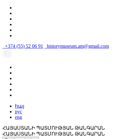
+374 (55) 52 06 91
historymuseum.am@gmail.com
հայ
рус
eng
ՀԱՅԱՍՏԱՆԻ ՊԱՏՄՈՒԹՅԱՆ ԹԱՆԳԱՐԱՆ
ՀԱՅԱՍՏԱՆԻ ՊԱՏՄՈՒԹՅԱՆ ԹԱՆԳԱՐԱՆ