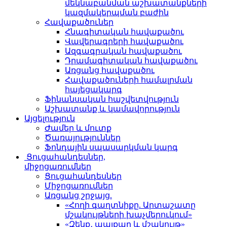
մեկնաբանման աշխատանքների
կազմակերպման բաժին
Հավաքածուներ
Հնագիտական հավաքածու
Վավերագրերի հավաքածու
Ազգագրական հավաքածու
Դրամագիտական հավաքածու
Առցանց հավաքածու
Հավաքածուների համալրման
հայեցակարգ
Ֆինանսական հաշվետվություն
Աշխատանք և կամավորություն
Այցելություն
Ժամեր և մուտք
Ծառայություններ
Ֆոնդային սպասարկման կարգ
Ցուցահանդեսներ,
միջոցառումներ
Ցուցահանդեսներ
Միջոցառումներ
Առցանց շրջայց.
«Հողի գաղտնիքը. Արտաշատը
մշակույթների խաչմերուկում»
«Զենք․ պայքար և մշակույթ»