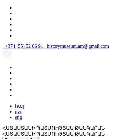
+374 (55) 52 06 91
historymuseum.am@gmail.com
հայ
рус
eng
ՀԱՅԱՍՏԱՆԻ ՊԱՏՄՈՒԹՅԱՆ ԹԱՆԳԱՐԱՆ
ՀԱՅԱՍՏԱՆԻ ՊԱՏՄՈՒԹՅԱՆ ԹԱՆԳԱՐԱՆ