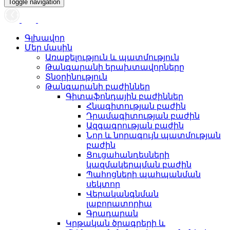
Toggle navigation
Գլխավոր
Մեր մասին
Առաքելություն և պատմություն
Թանգարանի երախտավորները
Տնօրինություն
Թանգարանի բաժիններ
Գիտաֆոնդային բաժիններ
Հնագիտության բաժին
Դրամագիտության բաժին
Ազգագրության բաժին
Նոր և նորագույն պատմության
բաժին
Ցուցահանդեսների
կազմակերպման բաժին
Պահոցների պահպանման
սեկտոր
Վերականգնման
լաբորատորիա
Գրադարան
Կրթական ծրագրերի և