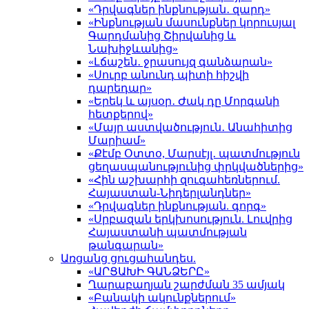
«Դրվագներ ինքնության․ զարդ»
«Ինքնության մասունքներ կորուսյալ
Գարդմանից Շիրվանից և
Նախիջևանից»
«Լճաշեն․ ջրասույզ գանձարան»
«Սուրբ անունդ պիտի հիշվի
դարեդար»
«Երեկ և այսօր․ Ժակ դը Մորգանի
հետքերով»
«Մայր աստվածություն․ Անահիտից
Մարիամ»
«Քէմբ Օտտօ, Մարսէյլ․ պատմություն
ցեղասպանությունից փրկվածներից»
«Հին աշխարհի զուգահեռներում.
Հայաստան-Նիդերլանդներ»
«Դրվագներ ինքնության. գորգ»
«Սրբազան երկխոսություն. Լուվրից
Հայաստանի պատմության
թանգարան»
Առցանց ցուցահանդես.
«ԱՐՑԱԽԻ ԳԱՆՁԵՐԸ»
Ղարաբաղյան շարժման 35 ամյակ
«Բանակի ակունքներում»