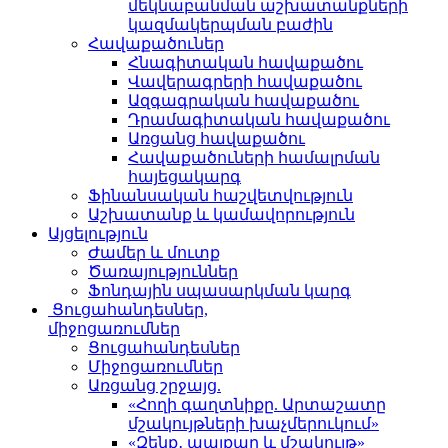
մեկնաբանման աշխատանքների
կազմակերպման բաժին
Հավաքածուներ
Հնագիտական հավաքածու
Վավերագրերի հավաքածու
Ազգագրական հավաքածու
Դրամագիտական հավաքածու
Առցանց հավաքածու
Հավաքածուների համալրման
հայեցակարգ
Ֆինանսական հաշվետվություն
Աշխատանք և կամավորություն
Այցելություն
Ժամեր և մուտք
Ծառայություններ
Ֆոնդային սպասարկման կարգ
Ցուցահանդեսներ,
միջոցառումներ
Ցուցահանդեսներ
Միջոցառումներ
Առցանց շրջայց.
«Հողի գաղտնիքը. Արտաշատը
մշակույթների խաչմերուկում»
«Զենք․ պայքար և մշակույթ»