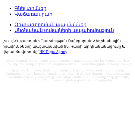
Գնել տոմսեր
Վաճառասրահ
Օգտագործման պայմաններ
Անձնական տվյալների ապահովություն
[year]
Հայաստանի Պատմության Թանգարան: Հեղինակային
իրավունքները պաշտպանված են: Կայքի արդիականացումը և
վերաոճավորումը՝
HK Digital Agency
Սույն կայքում տեղադրված լուսանկարները պաշտպանվում են հեղինակային և
հարակից իրավունքների մասին Հայաստանի Հանրապետության օրենսդրությամբ:
Արգելվում է տեղադրված լուսանկարների վերարտադրումը, տարածումը,
նկարազարդումը, հարմարեցումը և այլ ձևերով վերափոխումը, ինչպես նաև այլ
եղանակներով օգտագործումը, եթե մինչև նման օգտագործումը ձեռք չի բերվել
Հայաստանի Պատմության թանգարանի թույլտվությունը: