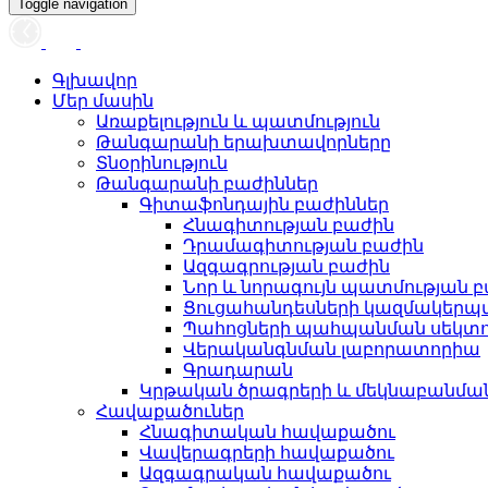
Toggle navigation
Գլխավոր
Մեր մասին
Առաքելություն և պատմություն
Թանգարանի երախտավորները
Տնօրինություն
Թանգարանի բաժիններ
Գիտաֆոնդային բաժիններ
Հնագիտության բաժին
Դրամագիտության բաժին
Ազգագրության բաժին
Նոր և նորագույն պատմության 
Ցուցահանդեսների կազմակերպ
Պահոցների պահպանման սեկտ
Վերականգնման լաբորատորիա
Գրադարան
Կրթական ծրագրերի և մեկնաբանմ
Հավաքածուներ
Հնագիտական հավաքածու
Վավերագրերի հավաքածու
Ազգագրական հավաքածու