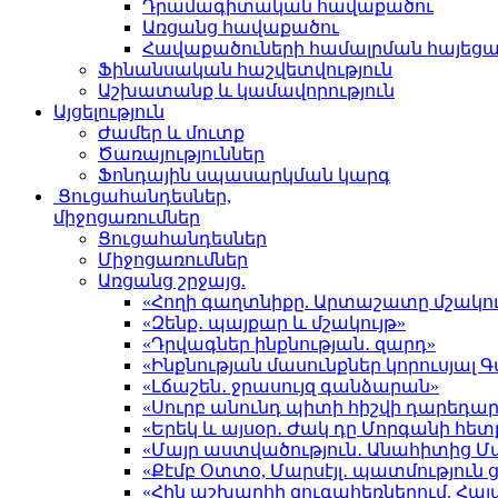
Դրամագիտական հավաքածու
Առցանց հավաքածու
Հավաքածուների համալրման հայեց
Ֆինանսական հաշվետվություն
Աշխատանք և կամավորություն
Այցելություն
Ժամեր և մուտք
Ծառայություններ
Ֆոնդային սպասարկման կարգ
Ցուցահանդեսներ,
միջոցառումներ
Ցուցահանդեսներ
Միջոցառումներ
Առցանց շրջայց.
«Հողի գաղտնիքը. Արտաշատը մշակու
«Զենք․ պայքար և մշակույթ»
«Դրվագներ ինքնության․ զարդ»
«Ինքնության մասունքներ կորուսյա
«Լճաշեն․ ջրասույզ գանձարան»
«Սուրբ անունդ պիտի հիշվի դարեդար
«Երեկ և այսօր․ Ժակ դը Մորգանի հետ
«Մայր աստվածություն․ Անահիտից 
«Քէմբ Օտտօ, Մարսէյլ․ պատմություն
«Հին աշխարհի զուգահեռներում. Հա