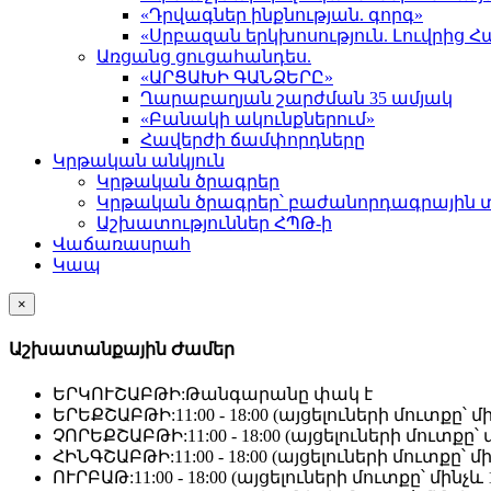
«Դրվագներ ինքնության. գորգ»
«Սրբազան երկխոսություն. Լուվրի
Առցանց ցուցահանդես.
«ԱՐՑԱԽԻ ԳԱՆՁԵՐԸ»
Ղարաբաղյան շարժման 35 ամյակ
«Բանակի ակունքներում»
Հավերժի ճամփորդները
Կրթական անկյուն
Կրթական ծրագրեր
Կրթական ծրագրեր՝ բաժանորդագրային 
Աշխատություններ ՀՊԹ-ի
Վաճառասրահ
Կապ
×
Աշխատանքային Ժամեր
ԵՐԿՈՒՇԱԲԹԻ:
Թանգարանը փակ է
ԵՐԵՔՇԱԲԹԻ:
11:00 - 18:00 (այցելուների մուտքը՝ մի
ՉՈՐԵՔՇԱԲԹԻ:
11:00 - 18:00 (այցելուների մուտքը՝ մ
ՀԻՆԳՇԱԲԹԻ:
11:00 - 18:00 (այցելուների մուտքը՝ մի
ՈՒՐԲԱԹ:
11:00 - 18:00 (այցելուների մուտքը՝ մինչև 1