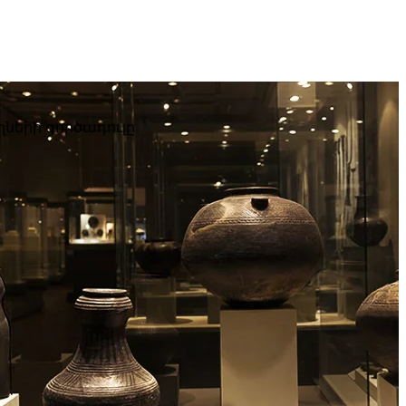
ների գործադուլը