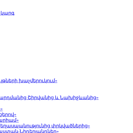
ակարգ
յթների խաչմերուկում»
լ Գարդմանից Շիրվանից և Նախիջևանից»
»
քերով»
Մարիամ»
 ցեղասպանությունից փրկվածներից»
յաստան-Նիդերլանդներ»