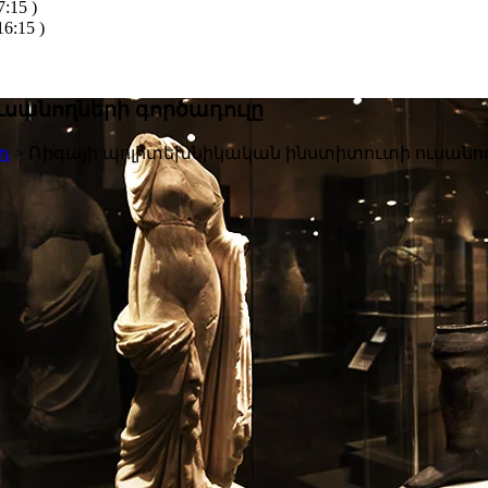
:15 )
6:15 )
սանողների գործադուլը
դ
>
Ռիգայի պոլիտեխնիկական ինստիտուտի ուսանող