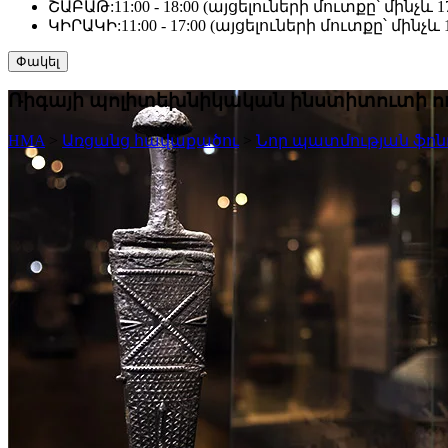
ՇԱԲԱԹ:
11:00 - 18:00 (այցելուների մուտքը՝ մինչև 17
ԿԻՐԱԿԻ:
11:00 - 17:00 (այցելուների մուտքը՝ մինչև 1
Փակել
Ռիգայի պոլիտեխնիկական ինստիտուտի ու
HMA
>
Առցանց հավաքածու
>
Նոր պատմության ֆոն