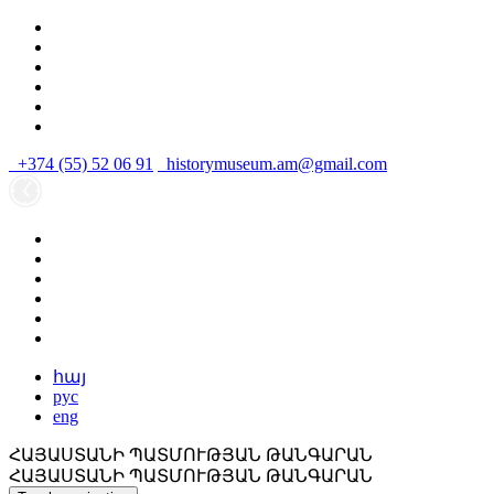
+374 (55) 52 06 91
historymuseum.am@gmail.com
հայ
рус
eng
ՀԱՅԱՍՏԱՆԻ ՊԱՏՄՈՒԹՅԱՆ ԹԱՆԳԱՐԱՆ
ՀԱՅԱՍՏԱՆԻ ՊԱՏՄՈՒԹՅԱՆ ԹԱՆԳԱՐԱՆ