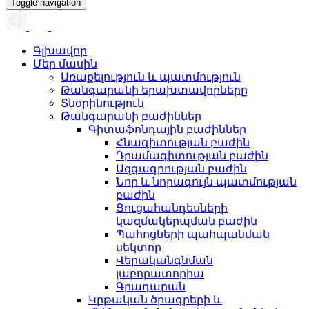
Toggle navigation
Գլխավոր
Մեր մասին
Առաքելություն և պատմություն
Թանգարանի երախտավորները
Տնօրինություն
Թանգարանի բաժիններ
Գիտաֆոնդային բաժիններ
Հնագիտության բաժին
Դրամագիտության բաժին
Ազգագրության բաժին
Նոր և նորագույն պատմության
բաժին
Ցուցահանդեսների
կազմակերպման բաժին
Պահոցների պահպանման
սեկտոր
Վերականգնման
լաբորատորիա
Գրադարան
Կրթական ծրագրերի և