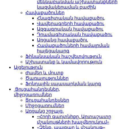
մեկնաբանման աշխատանքների
կազմակերպման բաժին
Հավաքածուներ
Հնագիտական հավաքածու
Վավերագրերի հավաքածու
Ազգագրական հավաքածու
Դրամագիտական հավաքածու
Առցանց հավաքածու
Հավաքածուների համալրման
հայեցակարգ
Ֆինանսական հաշվետվություն
Աշխատանք և կամավորություն
Այցելություն
Ժամեր և մուտք
Ծառայություններ
Ֆոնդային սպասարկման կարգ
Ցուցահանդեսներ,
միջոցառումներ
Ցուցահանդեսներ
Միջոցառումներ
Առցանց շրջայց.
«Հողի գաղտնիքը. Արտաշատը
մշակույթների խաչմերուկում»
«Զենք․ պայքար և մշակույթ»