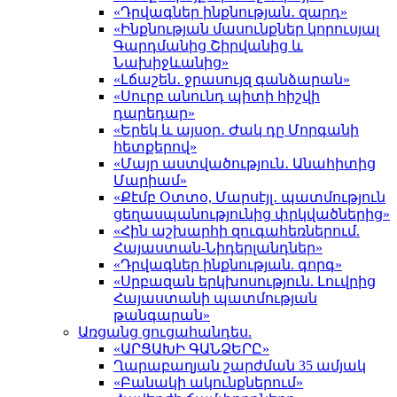
«Դրվագներ ինքնության․ զարդ»
«Ինքնության մասունքներ կորուսյալ
Գարդմանից Շիրվանից և
Նախիջևանից»
«Լճաշեն․ ջրասույզ գանձարան»
«Սուրբ անունդ պիտի հիշվի
դարեդար»
«Երեկ և այսօր․ Ժակ դը Մորգանի
հետքերով»
«Մայր աստվածություն․ Անահիտից
Մարիամ»
«Քէմբ Օտտօ, Մարսէյլ․ պատմություն
ցեղասպանությունից փրկվածներից»
«Հին աշխարհի զուգահեռներում.
Հայաստան-Նիդերլանդներ»
«Դրվագներ ինքնության. գորգ»
«Սրբազան երկխոսություն. Լուվրից
Հայաստանի պատմության
թանգարան»
Առցանց ցուցահանդես.
«ԱՐՑԱԽԻ ԳԱՆՁԵՐԸ»
Ղարաբաղյան շարժման 35 ամյակ
«Բանակի ակունքներում»