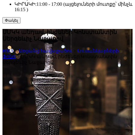
ԿԻՐԱԿԻ:
11:00 - 17:00 (այցելուների մուտքը՝ մինչև
16:15 )
Փակել
ՍՄԿԿ անդամ, ինժեներ Կոնստանտին
Սերգեևիչ Նաջարով
HMA
>
Առցանց հավաքածու
>
Լուսանկարների
ֆոնդ
>
ՍՄԿԿ անդամ, ինժեներ Կոնստանտին
Սերգեևիչ Նաջարով