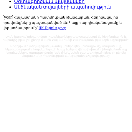
Օգտագործման պայմաններ
Անձնական տվյալների ապահովություն
[year]
Հայաստանի Պատմության Թանգարան: Հեղինակային
իրավունքները պաշտպանված են: Կայքի արդիականացումը և
վերաոճավորումը՝
HK Digital Agency
Սույն կայքում տեղադրված լուսանկարները պաշտպանվում են հեղինակային և
հարակից իրավունքների մասին Հայաստանի Հանրապետության օրենսդրությամբ:
Արգելվում է տեղադրված լուսանկարների վերարտադրումը, տարածումը,
նկարազարդումը, հարմարեցումը և այլ ձևերով վերափոխումը, ինչպես նաև այլ
եղանակներով օգտագործումը, եթե մինչև նման օգտագործումը ձեռք չի բերվել
Հայաստանի Պատմության թանգարանի թույլտվությունը: