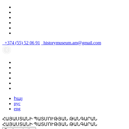
+374 (55) 52 06 91
historymuseum.am@gmail.com
հայ
рус
eng
ՀԱՅԱՍՏԱՆԻ ՊԱՏՄՈՒԹՅԱՆ ԹԱՆԳԱՐԱՆ
ՀԱՅԱՍՏԱՆԻ ՊԱՏՄՈՒԹՅԱՆ ԹԱՆԳԱՐԱՆ