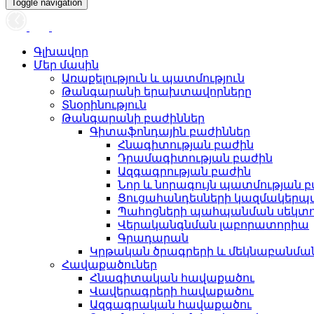
Toggle navigation
Գլխավոր
Մեր մասին
Առաքելություն և պատմություն
Թանգարանի երախտավորները
Տնօրինություն
Թանգարանի բաժիններ
Գիտաֆոնդային բաժիններ
Հնագիտության բաժին
Դրամագիտության բաժին
Ազգագրության բաժին
Նոր և նորագույն պատմության 
Ցուցահանդեսների կազմակերպ
Պահոցների պահպանման սեկտ
Վերականգնման լաբորատորիա
Գրադարան
Կրթական ծրագրերի և մեկնաբանմ
Հավաքածուներ
Հնագիտական հավաքածու
Վավերագրերի հավաքածու
Ազգագրական հավաքածու