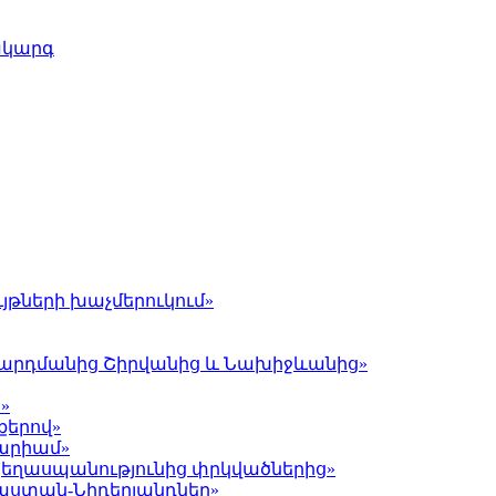
ակարգ
յթների խաչմերուկում»
լ Գարդմանից Շիրվանից և Նախիջևանից»
»
քերով»
Մարիամ»
 ցեղասպանությունից փրկվածներից»
յաստան-Նիդերլանդներ»