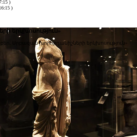
:15 )
6:15 )
րի երկխոսություն»
բեր․ Սրբազան խորհրդանիշների երկխոսություն»