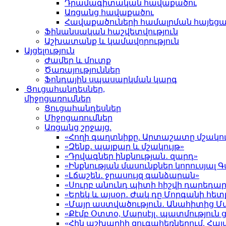
Դրամագիտական հավաքածու
Առցանց հավաքածու
Հավաքածուների համալրման հայեց
Ֆինանսական հաշվետվություն
Աշխատանք և կամավորություն
Այցելություն
Ժամեր և մուտք
Ծառայություններ
Ֆոնդային սպասարկման կարգ
Ցուցահանդեսներ,
միջոցառումներ
Ցուցահանդեսներ
Միջոցառումներ
Առցանց շրջայց.
«Հողի գաղտնիքը. Արտաշատը մշակու
«Զենք․ պայքար և մշակույթ»
«Դրվագներ ինքնության․ զարդ»
«Ինքնության մասունքներ կորուսյա
«Լճաշեն․ ջրասույզ գանձարան»
«Սուրբ անունդ պիտի հիշվի դարեդար
«Երեկ և այսօր․ Ժակ դը Մորգանի հետ
«Մայր աստվածություն․ Անահիտից 
«Քէմբ Օտտօ, Մարսէյլ․ պատմություն
«Հին աշխարհի զուգահեռներում. Հա