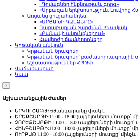
«Դրվագներ ինքնության. գորգ»
«Սրբազան երկխոսություն. Լուվրի
Առցանց ցուցահանդես.
«ԱՐՑԱԽԻ ԳԱՆՁԵՐԸ»
Ղարաբաղյան շարժման 35 ամյակ
«Բանակի ակունքներում»
Հավերժի ճամփորդները
Կրթական անկյուն
Կրթական ծրագրեր
Կրթական ծրագրեր՝ բաժանորդագրային 
Աշխատություններ ՀՊԹ-ի
Վաճառասրահ
Կապ
×
Աշխատանքային Ժամեր
ԵՐԿՈՒՇԱԲԹԻ:
Թանգարանը փակ է
ԵՐԵՔՇԱԲԹԻ:
11:00 - 18:00 (այցելուների մուտքը՝ մի
ՉՈՐԵՔՇԱԲԹԻ:
11:00 - 18:00 (այցելուների մուտքը՝ մ
ՀԻՆԳՇԱԲԹԻ:
11:00 - 18:00 (այցելուների մուտքը՝ մի
ՈՒՐԲԱԹ:
11:00 - 18:00 (այցելուների մուտքը՝ մինչև 1