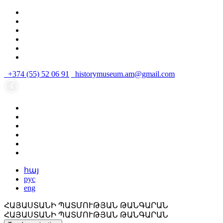
+374 (55) 52 06 91
historymuseum.am@gmail.com
հայ
рус
eng
ՀԱՅԱՍՏԱՆԻ ՊԱՏՄՈՒԹՅԱՆ ԹԱՆԳԱՐԱՆ
ՀԱՅԱՍՏԱՆԻ ՊԱՏՄՈՒԹՅԱՆ ԹԱՆԳԱՐԱՆ