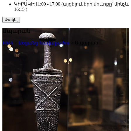
ԿԻՐԱԿԻ:
11:00 - 17:00 (այցելուների մուտքը՝ մինչև
16:15 )
Փակել
Ապարան
HMA
>
Առցանց հավաքածու
>
Ապարան