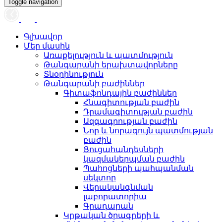
Toggle navigation
Գլխավոր
Մեր մասին
Առաքելություն և պատմություն
Թանգարանի երախտավորները
Տնօրինություն
Թանգարանի բաժիններ
Գիտաֆոնդային բաժիններ
Հնագիտության բաժին
Դրամագիտության բաժին
Ազգագրության բաժին
Նոր և նորագույն պատմության
բաժին
Ցուցահանդեսների
կազմակերպման բաժին
Պահոցների պահպանման
սեկտոր
Վերականգնման
լաբորատորիա
Գրադարան
Կրթական ծրագրերի և