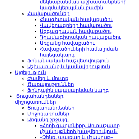
մեկնաբանման աշխատանքների
կազմակերպման բաժին
Հավաքածուներ
Հնագիտական հավաքածու
Վավերագրերի հավաքածու
Ազգագրական հավաքածու
Դրամագիտական հավաքածու
Առցանց հավաքածու
Հավաքածուների համալրման
հայեցակարգ
Ֆինանսական հաշվետվություն
Աշխատանք և կամավորություն
Այցելություն
Ժամեր և մուտք
Ծառայություններ
Ֆոնդային սպասարկման կարգ
Ցուցահանդեսներ,
միջոցառումներ
Ցուցահանդեսներ
Միջոցառումներ
Առցանց շրջայց.
«Հողի գաղտնիքը. Արտաշատը
մշակույթների խաչմերուկում»
«Զենք․ պայքար և մշակույթ»