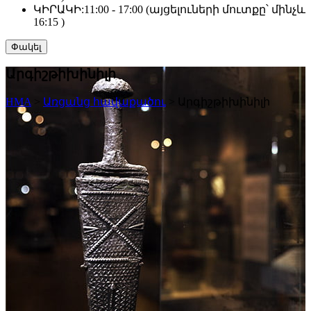
ԿԻՐԱԿԻ:
11:00 - 17:00 (այցելուների մուտքը՝ մինչև
16:15 )
Փակել
Արգիշթիխինիլի
HMA
>
Առցանց հավաքածու
>
Արգիշթիխինիլի