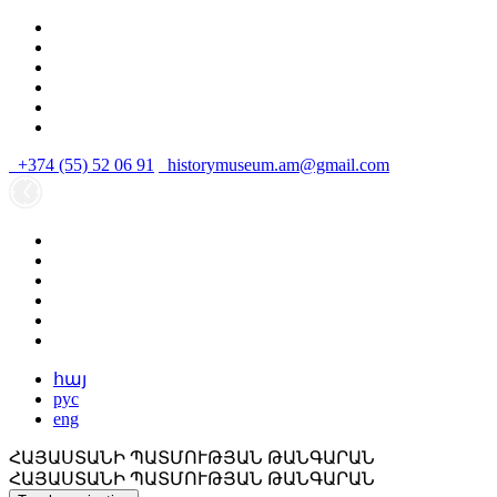
+374 (55) 52 06 91
historymuseum.am@gmail.com
հայ
рус
eng
ՀԱՅԱՍՏԱՆԻ ՊԱՏՄՈՒԹՅԱՆ ԹԱՆԳԱՐԱՆ
ՀԱՅԱՍՏԱՆԻ ՊԱՏՄՈՒԹՅԱՆ ԹԱՆԳԱՐԱՆ