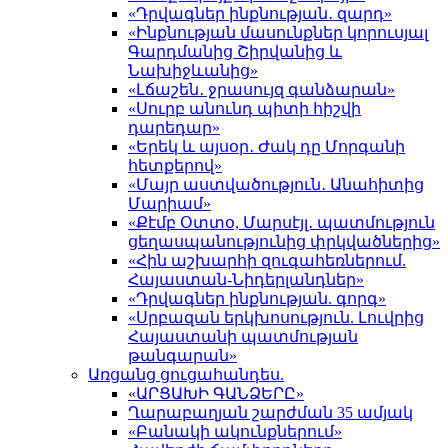
«Դրվագներ ինքնության․ զարդ»
«Ինքնության մասունքներ կորուսյալ
Գարդմանից Շիրվանից և
Նախիջևանից»
«Լճաշեն․ ջրասույզ գանձարան»
«Սուրբ անունդ պիտի հիշվի
դարեդար»
«Երեկ և այսօր․ Ժակ դը Մորգանի
հետքերով»
«Մայր աստվածություն․ Անահիտից
Մարիամ»
«Քէմբ Օտտօ, Մարսէյլ․ պատմություն
ցեղասպանությունից փրկվածներից»
«Հին աշխարհի զուգահեռներում.
Հայաստան-Նիդերլանդներ»
«Դրվագներ ինքնության. գորգ»
«Սրբազան երկխոսություն. Լուվրից
Հայաստանի պատմության
թանգարան»
Առցանց ցուցահանդես.
«ԱՐՑԱԽԻ ԳԱՆՁԵՐԸ»
Ղարաբաղյան շարժման 35 ամյակ
«Բանակի ակունքներում»