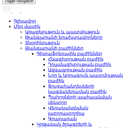
Toggle navigation
Գլխավոր
Մեր մասին
Առաքելություն և պատմություն
Թանգարանի երախտավորները
Տնօրինություն
Թանգարանի բաժիններ
Գիտաֆոնդային բաժիններ
Հնագիտության բաժին
Դրամագիտության բաժին
Ազգագրության բաժին
Նոր և նորագույն պատմության
բաժին
Ցուցահանդեսների
կազմակերպման բաժին
Պահոցների պահպանման
սեկտոր
Վերականգնման
լաբորատորիա
Գրադարան
Կրթական ծրագրերի և