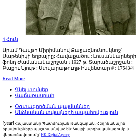
4
Հուն
Արամ Դավթի Միրիմանով Քաջազնունու կնոջ՝
Սաթենիկի եղբայրը: Հավաքածու : Լուսանկարների
ֆոնդ Ժամանակաշրջան ։ 1927 թ. Տարածաշրջան :
Բաքու Նյութ : Ստվարաթուղթ Ինվենտար # : 17543/4
Read More
Գնել տոմսեր
Վաճառասրահ
Օգտագործման պայմաններ
Անձնական տվյալների ապահովություն
[year]
Հայաստանի Պատմության Թանգարան: Հեղինակային
իրավունքները պաշտպանված են: Կայքի արդիականացումը և
վերաոճավորումը՝
HK Digital Agency