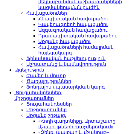
մեկնաբանման աշխատանքների
կազմակերպման բաժին
Հավաքածուներ
Հնագիտական հավաքածու
Վավերագրերի հավաքածու
Ազգագրական հավաքածու
Դրամագիտական հավաքածու
Առցանց հավաքածու
Հավաքածուների համալրման
հայեցակարգ
Ֆինանսական հաշվետվություն
Աշխատանք և կամավորություն
Այցելություն
Ժամեր և մուտք
Ծառայություններ
Ֆոնդային սպասարկման կարգ
Ցուցահանդեսներ,
միջոցառումներ
Ցուցահանդեսներ
Միջոցառումներ
Առցանց շրջայց.
«Հողի գաղտնիքը. Արտաշատը
մշակույթների խաչմերուկում»
«Զենք․ պայքար և մշակույթ»