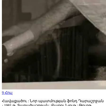
9
Հուլ
Հավաքածու : Նոր պատմության ֆոնդ Դարաշրջան
։ 1981 թ. Տարածաշրջան : Բաքու Նյութ : Թուղթ