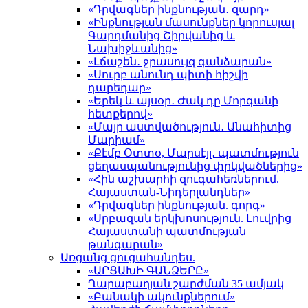
«Դրվագներ ինքնության․ զարդ»
«Ինքնության մասունքներ կորուսյալ
Գարդմանից Շիրվանից և
Նախիջևանից»
«Լճաշեն․ ջրասույզ գանձարան»
«Սուրբ անունդ պիտի հիշվի
դարեդար»
«Երեկ և այսօր․ Ժակ դը Մորգանի
հետքերով»
«Մայր աստվածություն․ Անահիտից
Մարիամ»
«Քէմբ Օտտօ, Մարսէյլ․ պատմություն
ցեղասպանությունից փրկվածներից»
«Հին աշխարհի զուգահեռներում.
Հայաստան-Նիդերլանդներ»
«Դրվագներ ինքնության. գորգ»
«Սրբազան երկխոսություն. Լուվրից
Հայաստանի պատմության
թանգարան»
Առցանց ցուցահանդես.
«ԱՐՑԱԽԻ ԳԱՆՁԵՐԸ»
Ղարաբաղյան շարժման 35 ամյակ
«Բանակի ակունքներում»