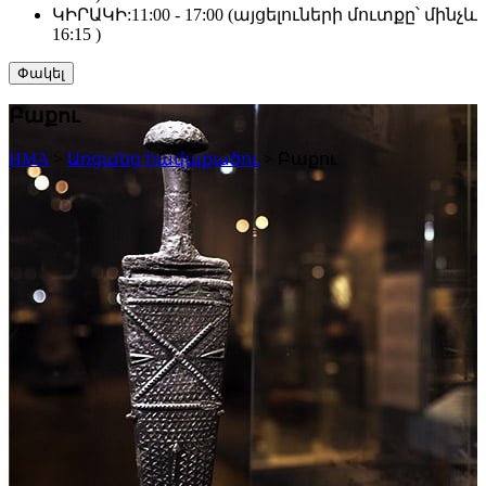
ԿԻՐԱԿԻ:
11:00 - 17:00 (այցելուների մուտքը՝ մինչև
16:15 )
Փակել
Բաքու
HMA
>
Առցանց հավաքածու
>
Բաքու