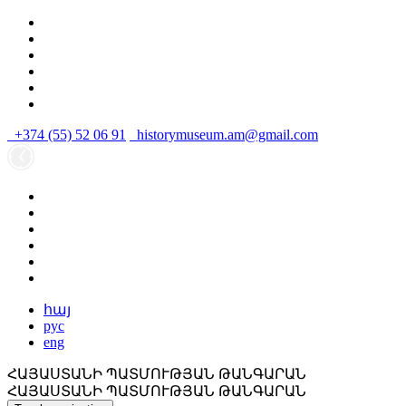
+374 (55) 52 06 91
historymuseum.am@gmail.com
հայ
рус
eng
ՀԱՅԱՍՏԱՆԻ ՊԱՏՄՈՒԹՅԱՆ ԹԱՆԳԱՐԱՆ
ՀԱՅԱՍՏԱՆԻ ՊԱՏՄՈՒԹՅԱՆ ԹԱՆԳԱՐԱՆ