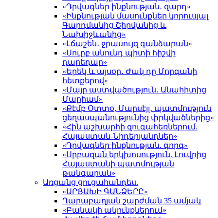
«Դրվագներ ինքնության․ զարդ»
«Ինքնության մասունքներ կորուսյալ
Գարդմանից Շիրվանից և
Նախիջևանից»
«Լճաշեն․ ջրասույզ գանձարան»
«Սուրբ անունդ պիտի հիշվի
դարեդար»
«Երեկ և այսօր․ Ժակ դը Մորգանի
հետքերով»
«Մայր աստվածություն․ Անահիտից
Մարիամ»
«Քէմբ Օտտօ, Մարսէյլ․ պատմություն
ցեղասպանությունից փրկվածներից»
«Հին աշխարհի զուգահեռներում.
Հայաստան-Նիդերլանդներ»
«Դրվագներ ինքնության. գորգ»
«Սրբազան երկխոսություն. Լուվրից
Հայաստանի պատմության
թանգարան»
Առցանց ցուցահանդես.
«ԱՐՑԱԽԻ ԳԱՆՁԵՐԸ»
Ղարաբաղյան շարժման 35 ամյակ
«Բանակի ակունքներում»