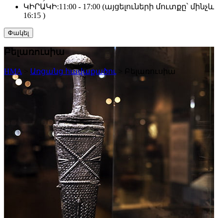
ԿԻՐԱԿԻ:
11:00 - 17:00 (այցելուների մուտքը՝ մինչև
16:15 )
Փակել
Բելառուսիա
HMA
>
Առցանց հավաքածու
>
Բելառուսիա