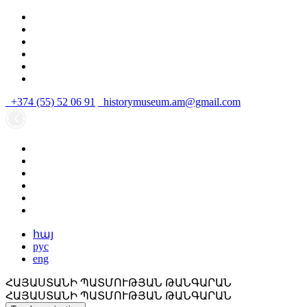
+374 (55) 52 06 91
historymuseum.am@gmail.com
հայ
рус
eng
ՀԱՅԱՍՏԱՆԻ ՊԱՏՄՈՒԹՅԱՆ ԹԱՆԳԱՐԱՆ
ՀԱՅԱՍՏԱՆԻ ՊԱՏՄՈՒԹՅԱՆ ԹԱՆԳԱՐԱՆ