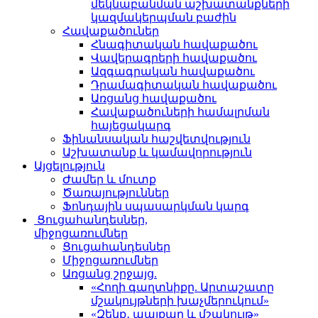
մեկնաբանման աշխատանքների
կազմակերպման բաժին
Հավաքածուներ
Հնագիտական հավաքածու
Վավերագրերի հավաքածու
Ազգագրական հավաքածու
Դրամագիտական հավաքածու
Առցանց հավաքածու
Հավաքածուների համալրման
հայեցակարգ
Ֆինանսական հաշվետվություն
Աշխատանք և կամավորություն
Այցելություն
Ժամեր և մուտք
Ծառայություններ
Ֆոնդային սպասարկման կարգ
Ցուցահանդեսներ,
միջոցառումներ
Ցուցահանդեսներ
Միջոցառումներ
Առցանց շրջայց.
«Հողի գաղտնիքը. Արտաշատը
մշակույթների խաչմերուկում»
«Զենք․ պայքար և մշակույթ»