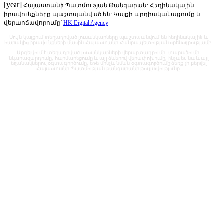
[year]
Հայաստանի Պատմության Թանգարան: Հեղինակային
իրավունքները պաշտպանված են: Կայքի արդիականացումը և
վերաոճավորումը՝
HK Digital Agency
Սույն կայքում տեղադրված լուսանկարները պաշտպանվում են հեղինակային և
հարակից իրավունքների մասին Հայաստանի Հանրապետության օրենսդրությամբ:
Արգելվում է տեղադրված լուսանկարների վերարտադրումը, տարածումը,
նկարազարդումը, հարմարեցումը և այլ ձևերով վերափոխումը, ինչպես նաև այլ
եղանակներով օգտագործումը, եթե մինչև նման օգտագործումը ձեռք չի բերվել
Հայաստանի Պատմության թանգարանի թույլտվությունը: