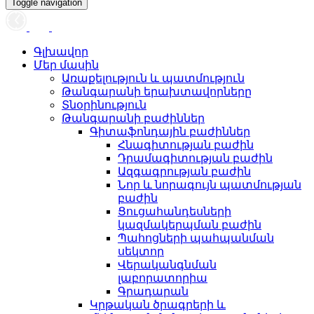
Toggle navigation
Գլխավոր
Մեր մասին
Առաքելություն և պատմություն
Թանգարանի երախտավորները
Տնօրինություն
Թանգարանի բաժիններ
Գիտաֆոնդային բաժիններ
Հնագիտության բաժին
Դրամագիտության բաժին
Ազգագրության բաժին
Նոր և նորագույն պատմության
բաժին
Ցուցահանդեսների
կազմակերպման բաժին
Պահոցների պահպանման
սեկտոր
Վերականգնման
լաբորատորիա
Գրադարան
Կրթական ծրագրերի և