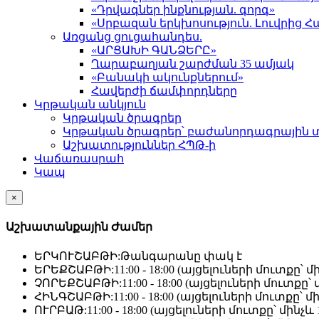
«Դրվագներ ինքնության. գորգ»
«Սրբազան երկխոսություն. Լուվրի
Առցանց ցուցահանդես.
«ԱՐՑԱԽԻ ԳԱՆՁԵՐԸ»
Ղարաբաղյան շարժման 35 ամյակ
«Բանակի ակունքներում»
Հավերժի ճամփորդները
Կրթական անկյուն
Կրթական ծրագրեր
Կրթական ծրագրեր՝ բաժանորդագրային 
Աշխատություններ ՀՊԹ-ի
Վաճառասրահ
Կապ
×
Աշխատանքային Ժամեր
ԵՐԿՈՒՇԱԲԹԻ:
Թանգարանը փակ է
ԵՐԵՔՇԱԲԹԻ:
11:00 - 18:00 (այցելուների մուտքը՝ մի
ՉՈՐԵՔՇԱԲԹԻ:
11:00 - 18:00 (այցելուների մուտքը՝ մ
ՀԻՆԳՇԱԲԹԻ:
11:00 - 18:00 (այցելուների մուտքը՝ մի
ՈՒՐԲԱԹ:
11:00 - 18:00 (այցելուների մուտքը՝ մինչև 1