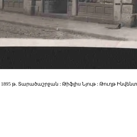
5 թ. Տարածաշրջան : Թիֆլիս Նյութ : Թուղթ Ինվենտար