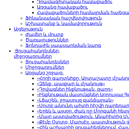
Դրամագիտական հավաքածու
Առցանց հավաքածու
Հավաքածուների համալրման հայեց
Ֆինանսական հաշվետվություն
Աշխատանք և կամավորություն
Այցելություն
Ժամեր և մուտք
Ծառայություններ
Ֆոնդային սպասարկման կարգ
Ցուցահանդեսներ,
միջոցառումներ
Ցուցահանդեսներ
Միջոցառումներ
Առցանց շրջայց.
«Հողի գաղտնիքը. Արտաշատը մշակու
«Զենք․ պայքար և մշակույթ»
«Դրվագներ ինքնության․ զարդ»
«Ինքնության մասունքներ կորուսյա
«Լճաշեն․ ջրասույզ գանձարան»
«Սուրբ անունդ պիտի հիշվի դարեդար
«Երեկ և այսօր․ Ժակ դը Մորգանի հետ
«Մայր աստվածություն․ Անահիտից 
«Քէմբ Օտտօ, Մարսէյլ․ պատմություն
«Հին աշխարհի զուգահեռներում. Հա