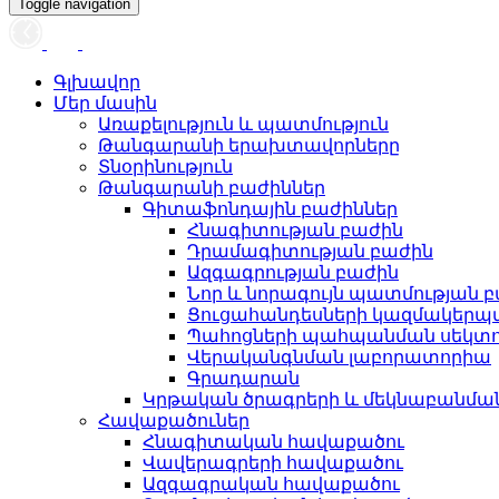
Toggle navigation
Գլխավոր
Մեր մասին
Առաքելություն և պատմություն
Թանգարանի երախտավորները
Տնօրինություն
Թանգարանի բաժիններ
Գիտաֆոնդային բաժիններ
Հնագիտության բաժին
Դրամագիտության բաժին
Ազգագրության բաժին
Նոր և նորագույն պատմության 
Ցուցահանդեսների կազմակերպ
Պահոցների պահպանման սեկտ
Վերականգնման լաբորատորիա
Գրադարան
Կրթական ծրագրերի և մեկնաբանմ
Հավաքածուներ
Հնագիտական հավաքածու
Վավերագրերի հավաքածու
Ազգագրական հավաքածու