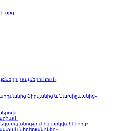
ակարգ
յթների խաչմերուկում»
լ Գարդմանից Շիրվանից և Նախիջևանից»
»
քերով»
Մարիամ»
 ցեղասպանությունից փրկվածներից»
յաստան-Նիդերլանդներ»