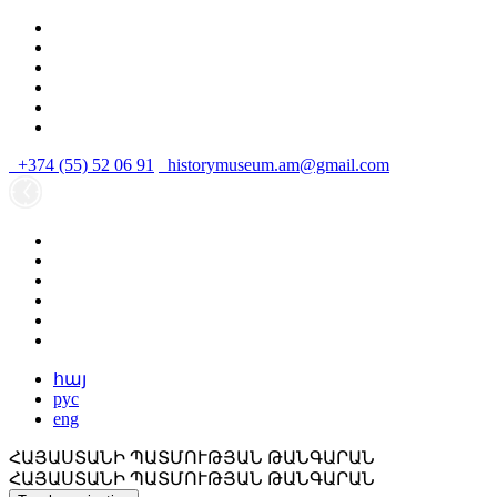
+374 (55) 52 06 91
historymuseum.am@gmail.com
հայ
рус
eng
ՀԱՅԱՍՏԱՆԻ ՊԱՏՄՈՒԹՅԱՆ ԹԱՆԳԱՐԱՆ
ՀԱՅԱՍՏԱՆԻ ՊԱՏՄՈՒԹՅԱՆ ԹԱՆԳԱՐԱՆ