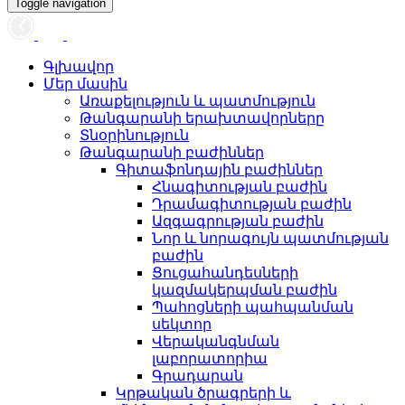
Toggle navigation
Գլխավոր
Մեր մասին
Առաքելություն և պատմություն
Թանգարանի երախտավորները
Տնօրինություն
Թանգարանի բաժիններ
Գիտաֆոնդային բաժիններ
Հնագիտության բաժին
Դրամագիտության բաժին
Ազգագրության բաժին
Նոր և նորագույն պատմության
բաժին
Ցուցահանդեսների
կազմակերպման բաժին
Պահոցների պահպանման
սեկտոր
Վերականգնման
լաբորատորիա
Գրադարան
Կրթական ծրագրերի և