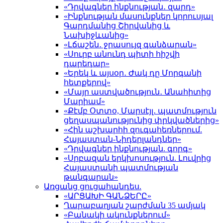
«Դրվագներ ինքնության․ զարդ»
«Ինքնության մասունքներ կորուսյալ
Գարդմանից Շիրվանից և
Նախիջևանից»
«Լճաշեն․ ջրասույզ գանձարան»
«Սուրբ անունդ պիտի հիշվի
դարեդար»
«Երեկ և այսօր․ Ժակ դը Մորգանի
հետքերով»
«Մայր աստվածություն․ Անահիտից
Մարիամ»
«Քէմբ Օտտօ, Մարսէյլ․ պատմություն
ցեղասպանությունից փրկվածներից»
«Հին աշխարհի զուգահեռներում.
Հայաստան-Նիդերլանդներ»
«Դրվագներ ինքնության. գորգ»
«Սրբազան երկխոսություն. Լուվրից
Հայաստանի պատմության
թանգարան»
Առցանց ցուցահանդես.
«ԱՐՑԱԽԻ ԳԱՆՁԵՐԸ»
Ղարաբաղյան շարժման 35 ամյակ
«Բանակի ակունքներում»