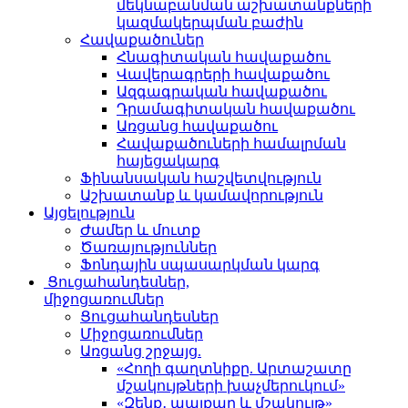
մեկնաբանման աշխատանքների
կազմակերպման բաժին
Հավաքածուներ
Հնագիտական հավաքածու
Վավերագրերի հավաքածու
Ազգագրական հավաքածու
Դրամագիտական հավաքածու
Առցանց հավաքածու
Հավաքածուների համալրման
հայեցակարգ
Ֆինանսական հաշվետվություն
Աշխատանք և կամավորություն
Այցելություն
Ժամեր և մուտք
Ծառայություններ
Ֆոնդային սպասարկման կարգ
Ցուցահանդեսներ,
միջոցառումներ
Ցուցահանդեսներ
Միջոցառումներ
Առցանց շրջայց.
«Հողի գաղտնիքը. Արտաշատը
մշակույթների խաչմերուկում»
«Զենք․ պայքար և մշակույթ»