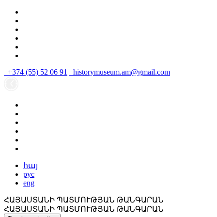
+374 (55) 52 06 91
historymuseum.am@gmail.com
հայ
рус
eng
ՀԱՅԱՍՏԱՆԻ ՊԱՏՄՈՒԹՅԱՆ ԹԱՆԳԱՐԱՆ
ՀԱՅԱՍՏԱՆԻ ՊԱՏՄՈՒԹՅԱՆ ԹԱՆԳԱՐԱՆ