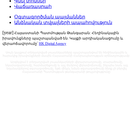
Գնել տոմսեր
Վաճառասրահ
Օգտագործման պայմաններ
Անձնական տվյալների ապահովություն
[year]
Հայաստանի Պատմության Թանգարան: Հեղինակային
իրավունքները պաշտպանված են: Կայքի արդիականացումը և
վերաոճավորումը՝
HK Digital Agency
Սույն կայքում տեղադրված լուսանկարները պաշտպանվում են հեղինակային և
հարակից իրավունքների մասին Հայաստանի Հանրապետության օրենսդրությամբ:
Արգելվում է տեղադրված լուսանկարների վերարտադրումը, տարածումը,
նկարազարդումը, հարմարեցումը և այլ ձևերով վերափոխումը, ինչպես նաև այլ
եղանակներով օգտագործումը, եթե մինչև նման օգտագործումը ձեռք չի բերվել
Հայաստանի Պատմության թանգարանի թույլտվությունը: