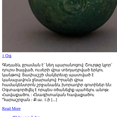
1
Օգ
Գնդաձև ջրաման է` նեղ պարանոցով: Շուրթը կլոր`
դուրս ծալված, ուսերի վրա տեղադրված երկու
կանթով: Տափաշշի մակերեսը պատված է
կանաչավուն ջնարակով: Իրանի վրա
համակենտրոն շրջանաձև խորադիր գոտիներ են:
Օգտագործվել է որպես օծանելիք պահելու անոթ:
Հավաքածու : Հնագիտական հավաքածու
Դարաշրջան ։ Ք.ա․ 1-ի [...]
Read More