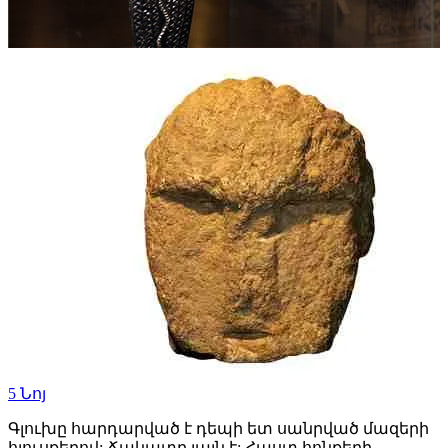
5
Նոյ
Գլուխը հարդարված է դեպի ետ սանրված մազերի
հյուսքերով: Ճակատը լայն է: Հաստ հոնքերի