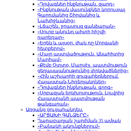
«Դրվագներ ինքնության․ զարդ»
«Ինքնության մասունքներ կորուսյալ
Գարդմանից Շիրվանից և
Նախիջևանից»
«Լճաշեն․ ջրասույզ գանձարան»
«Սուրբ անունդ պիտի հիշվի
դարեդար»
«Երեկ և այսօր․ Ժակ դը Մորգանի
հետքերով»
«Մայր աստվածություն․ Անահիտից
Մարիամ»
«Քէմբ Օտտօ, Մարսէյլ․ պատմություն
ցեղասպանությունից փրկվածներից»
«Հին աշխարհի զուգահեռներում.
Հայաստան-Նիդերլանդներ»
«Դրվագներ ինքնության. գորգ»
«Սրբազան երկխոսություն. Լուվրից
Հայաստանի պատմության
թանգարան»
Առցանց ցուցահանդես.
«ԱՐՑԱԽԻ ԳԱՆՁԵՐԸ»
Ղարաբաղյան շարժման 35 ամյակ
«Բանակի ակունքներում»