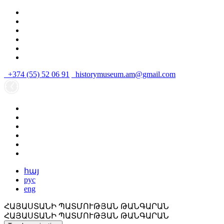
+374 (55) 52 06 91
historymuseum.am@gmail.com
հայ
рус
eng
ՀԱՅԱՍՏԱՆԻ ՊԱՏՄՈՒԹՅԱՆ ԹԱՆԳԱՐԱՆ
ՀԱՅԱՍՏԱՆԻ ՊԱՏՄՈՒԹՅԱՆ ԹԱՆԳԱՐԱՆ