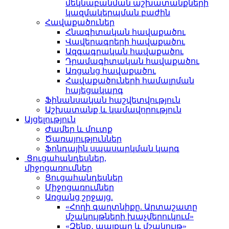
մեկնաբանման աշխատանքների
կազմակերպման բաժին
Հավաքածուներ
Հնագիտական հավաքածու
Վավերագրերի հավաքածու
Ազգագրական հավաքածու
Դրամագիտական հավաքածու
Առցանց հավաքածու
Հավաքածուների համալրման
հայեցակարգ
Ֆինանսական հաշվետվություն
Աշխատանք և կամավորություն
Այցելություն
Ժամեր և մուտք
Ծառայություններ
Ֆոնդային սպասարկման կարգ
Ցուցահանդեսներ,
միջոցառումներ
Ցուցահանդեսներ
Միջոցառումներ
Առցանց շրջայց.
«Հողի գաղտնիքը. Արտաշատը
մշակույթների խաչմերուկում»
«Զենք․ պայքար և մշակույթ»