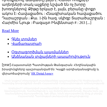
աղեղների տակ աչքերը նշված են ոչ խորը
խոռոչներով: Քիթը երկար է, լայն, բերանը փոքր
ակոս է: Հավաքածու : Հնագիտական հավաքածու
Դարաշրջան ։ Քա. 1-ին հազ. սկիզբ Տարածաշրջան :
Հարժիս Նյութ : Բազալտ Ինվենտար # : 263 [...]
Read More
Գնել տոմսեր
Վաճառասրահ
Օգտագործման պայմաններ
Անձնական տվյալների ապահովություն
[year]
Հայաստանի Պատմության Թանգարան: Հեղինակային
իրավունքները պաշտպանված են: Կայքի արդիականացումը և
վերաոճավորումը՝
HK Digital Agency
Սույն կայքում տեղադրված լուսանկարները պաշտպանվում են հեղինակային և
հարակից իրավունքների մասին Հայաստանի Հանրապետության օրենսդրությամբ:
Արգելվում է տեղադրված լուսանկարների վերարտադրումը, տարածումը,
նկարազարդումը, հարմարեցումը և այլ ձևերով վերափոխումը, ինչպես նաև այլ
եղանակներով օգտագործումը, եթե մինչև նման օգտագործումը ձեռք չի բերվել
Հայաստանի Պատմության թանգարանի թույլտվությունը: