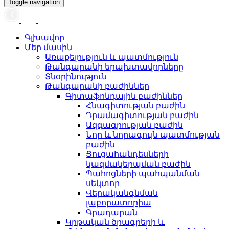
Toggle navigation
Գլխավոր
Մեր մասին
Առաքելություն և պատմություն
Թանգարանի երախտավորները
Տնօրինություն
Թանգարանի բաժիններ
Գիտաֆոնդային բաժիններ
Հնագիտության բաժին
Դրամագիտության բաժին
Ազգագրության բաժին
Նոր և նորագույն պատմության
բաժին
Ցուցահանդեսների
կազմակերպման բաժին
Պահոցների պահպանման
սեկտոր
Վերականգնման
լաբորատորիա
Գրադարան
Կրթական ծրագրերի և