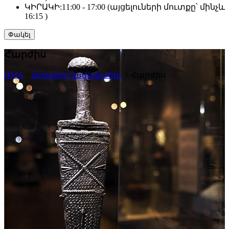
ԿԻՐԱԿԻ:
11:00 - 17:00 (այցելուների մուտքը՝ մինչև
16:15 )
Փակել
Հարժիս
HMA
>
Առցանց հավաքածու
>
Հարժիս