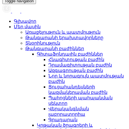
Toggle navigation
Գլխավոր
Մեր մասին
Առաքելություն և պատմություն
Թանգարանի երախտավորները
Տնօրինություն
Թանգարանի բաժիններ
Գիտաֆոնդային բաժիններ
Հնագիտության բաժին
Դրամագիտության բաժին
Ազգագրության բաժին
Նոր և նորագույն պատմության
բաժին
Ցուցահանդեսների
կազմակերպման բաժին
Պահոցների պահպանման
սեկտոր
Վերականգնման
լաբորատորիա
Գրադարան
Կրթական ծրագրերի և