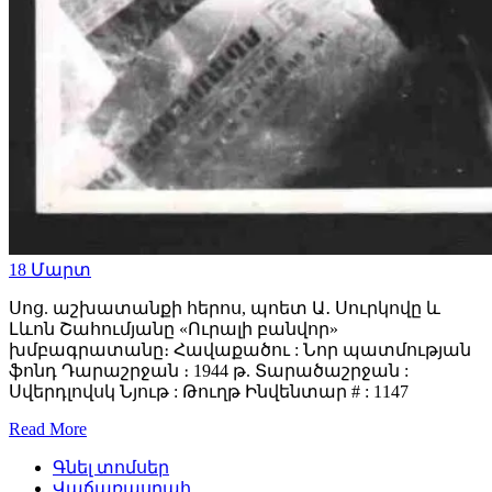
18
Մարտ
Սոց. աշխատանքի հերոս, պոետ Ա․ Սուրկովը և
Լևոն Շահումյանը «Ուրալի բանվոր»
խմբագրատանը։ Հավաքածու : Նոր պատմության
ֆոնդ Դարաշրջան ։ 1944 թ. Տարածաշրջան :
Սվերդլովսկ Նյութ : Թուղթ Ինվենտար # : 1147
Read More
Գնել տոմսեր
Վաճառասրահ