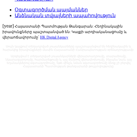
Օգտագործման պայմաններ
Անձնական տվյալների ապահովություն
[year]
Հայաստանի Պատմության Թանգարան: Հեղինակային
իրավունքները պաշտպանված են: Կայքի արդիականացումը և
վերաոճավորումը՝
HK Digital Agency
Սույն կայքում տեղադրված լուսանկարները պաշտպանվում են հեղինակային և
հարակից իրավունքների մասին Հայաստանի Հանրապետության օրենսդրությամբ:
Արգելվում է տեղադրված լուսանկարների վերարտադրումը, տարածումը,
նկարազարդումը, հարմարեցումը և այլ ձևերով վերափոխումը, ինչպես նաև այլ
եղանակներով օգտագործումը, եթե մինչև նման օգտագործումը ձեռք չի բերվել
Հայաստանի Պատմության թանգարանի թույլտվությունը: