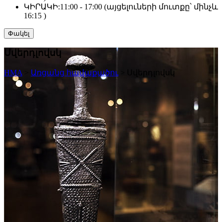
ԿԻՐԱԿԻ:
11:00 - 17:00 (այցելուների մուտքը՝ մինչև
16:15 )
Փակել
Սվերդլովսկ
HMA
>
Առցանց հավաքածու
>
Սվերդլովսկ