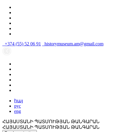
+374 (55) 52 06 91
historymuseum.am@gmail.com
հայ
рус
eng
ՀԱՅԱՍՏԱՆԻ ՊԱՏՄՈՒԹՅԱՆ ԹԱՆԳԱՐԱՆ
ՀԱՅԱՍՏԱՆԻ ՊԱՏՄՈՒԹՅԱՆ ԹԱՆԳԱՐԱՆ