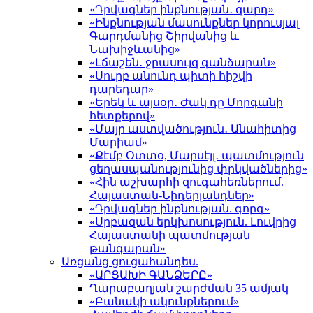
«Դրվագներ ինքնության․ զարդ»
«Ինքնության մասունքներ կորուսյալ
Գարդմանից Շիրվանից և
Նախիջևանից»
«Լճաշեն․ ջրասույզ գանձարան»
«Սուրբ անունդ պիտի հիշվի
դարեդար»
«Երեկ և այսօր․ Ժակ դը Մորգանի
հետքերով»
«Մայր աստվածություն․ Անահիտից
Մարիամ»
«Քէմբ Օտտօ, Մարսէյլ․ պատմություն
ցեղասպանությունից փրկվածներից»
«Հին աշխարհի զուգահեռներում.
Հայաստան-Նիդերլանդներ»
«Դրվագներ ինքնության. գորգ»
«Սրբազան երկխոսություն. Լուվրից
Հայաստանի պատմության
թանգարան»
Առցանց ցուցահանդես.
«ԱՐՑԱԽԻ ԳԱՆՁԵՐԸ»
Ղարաբաղյան շարժման 35 ամյակ
«Բանակի ակունքներում»