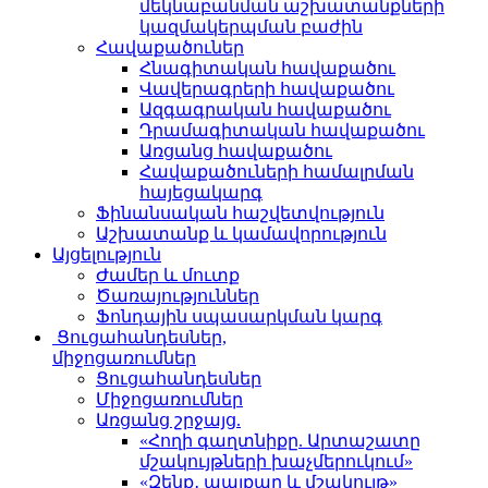
մեկնաբանման աշխատանքների
կազմակերպման բաժին
Հավաքածուներ
Հնագիտական հավաքածու
Վավերագրերի հավաքածու
Ազգագրական հավաքածու
Դրամագիտական հավաքածու
Առցանց հավաքածու
Հավաքածուների համալրման
հայեցակարգ
Ֆինանսական հաշվետվություն
Աշխատանք և կամավորություն
Այցելություն
Ժամեր և մուտք
Ծառայություններ
Ֆոնդային սպասարկման կարգ
Ցուցահանդեսներ,
միջոցառումներ
Ցուցահանդեսներ
Միջոցառումներ
Առցանց շրջայց.
«Հողի գաղտնիքը. Արտաշատը
մշակույթների խաչմերուկում»
«Զենք․ պայքար և մշակույթ»