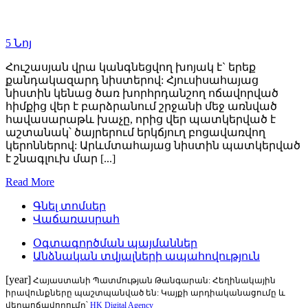
5
Նոյ
Հուշասյան վրա կանգնեցվող խոյակ է` երեք
քանդակազարդ նիստերով: Հյուսիսահայաց
նիստին կենաց ծառ խորհրդանշող ոճավորված
հիմքից վեր է բարձրանում շրջանի մեջ առնված
հավասարաթև խաչը, որից վեր պատկերված է
աշտանակ՝ ծայրերում երկճյուղ բոցավառվող
կերոններով: Արևմտահայաց նիստին պատկերված
է շնագլուխ մար [...]
Read More
Գնել տոմսեր
Վաճառասրահ
Օգտագործման պայմաններ
Անձնական տվյալների ապահովություն
[year]
Հայաստանի Պատմության Թանգարան: Հեղինակային
իրավունքները պաշտպանված են: Կայքի արդիականացումը և
վերաոճավորումը՝
HK Digital Agency