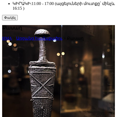
ԿԻՐԱԿԻ:
11:00 - 17:00 (այցելուների մուտքը՝ մինչև
16:15 )
Փակել
Քասաղ
HMA
>
Առցանց հավաքածու
>
Քասաղ