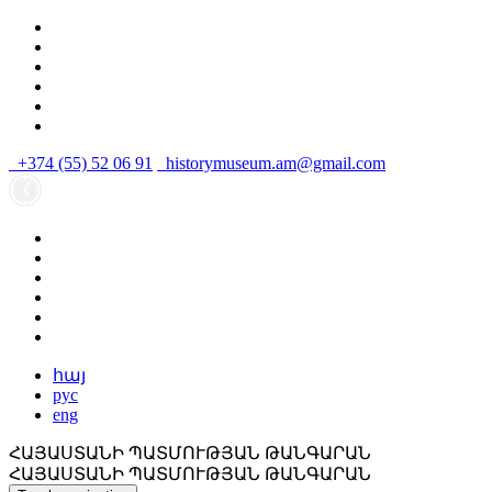
+374 (55) 52 06 91
historymuseum.am@gmail.com
հայ
рус
eng
ՀԱՅԱՍՏԱՆԻ ՊԱՏՄՈՒԹՅԱՆ ԹԱՆԳԱՐԱՆ
ՀԱՅԱՍՏԱՆԻ ՊԱՏՄՈՒԹՅԱՆ ԹԱՆԳԱՐԱՆ