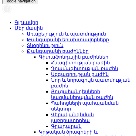
Toggle navigation
Գլխավոր
Մեր մասին
Առաքելություն և պատմություն
Թանգարանի երախտավորները
Տնօրինություն
Թանգարանի բաժիններ
Գիտաֆոնդային բաժիններ
Հնագիտության բաժին
Դրամագիտության բաժին
Ազգագրության բաժին
Նոր և նորագույն պատմության
բաժին
Ցուցահանդեսների
կազմակերպման բաժին
Պահոցների պահպանման
սեկտոր
Վերականգնման
լաբորատորիա
Գրադարան
Կրթական ծրագրերի և