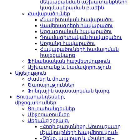
մեկնաբանման աշխատանքների
կազմակերպման բաժին
Հավաքածուներ
Հնագիտական հավաքածու
Վավերագրերի հավաքածու
Ազգագրական հավաքածու
Դրամագիտական հավաքածու
Առցանց հավաքածու
Հավաքածուների համալրման
հայեցակարգ
Ֆինանսական հաշվետվություն
Աշխատանք և կամավորություն
Այցելություն
Ժամեր և մուտք
Ծառայություններ
Ֆոնդային սպասարկման կարգ
Ցուցահանդեսներ,
միջոցառումներ
Ցուցահանդեսներ
Միջոցառումներ
Առցանց շրջայց.
«Հողի գաղտնիքը. Արտաշատը
մշակույթների խաչմերուկում»
«Զենք․ պայքար և մշակույթ»