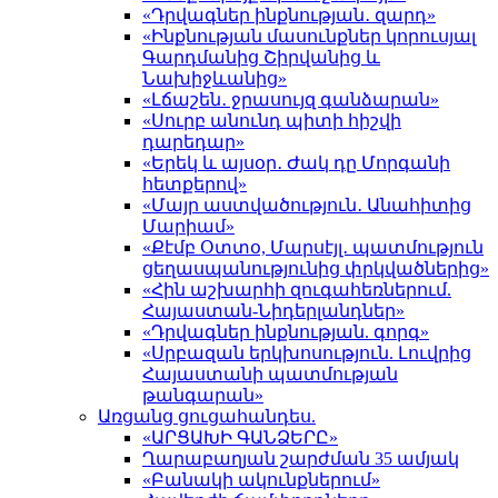
«Դրվագներ ինքնության․ զարդ»
«Ինքնության մասունքներ կորուսյալ
Գարդմանից Շիրվանից և
Նախիջևանից»
«Լճաշեն․ ջրասույզ գանձարան»
«Սուրբ անունդ պիտի հիշվի
դարեդար»
«Երեկ և այսօր․ Ժակ դը Մորգանի
հետքերով»
«Մայր աստվածություն․ Անահիտից
Մարիամ»
«Քէմբ Օտտօ, Մարսէյլ․ պատմություն
ցեղասպանությունից փրկվածներից»
«Հին աշխարհի զուգահեռներում.
Հայաստան-Նիդերլանդներ»
«Դրվագներ ինքնության. գորգ»
«Սրբազան երկխոսություն. Լուվրից
Հայաստանի պատմության
թանգարան»
Առցանց ցուցահանդես.
«ԱՐՑԱԽԻ ԳԱՆՁԵՐԸ»
Ղարաբաղյան շարժման 35 ամյակ
«Բանակի ակունքներում»