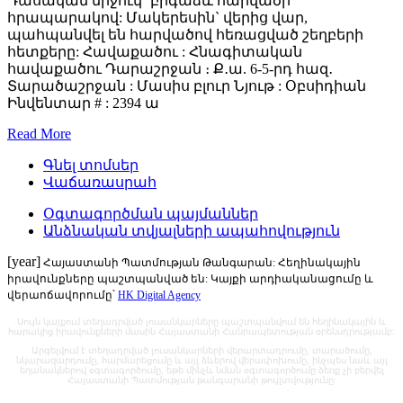
Դասական միջուկ` բրգաձև հարվածի
հրապարակով: Մակերեսին` վերից վար,
պահպանվել են հարվածով հեռացված շեղբերի
հետքերը: Հավաքածու : Հնագիտական
հավաքածու Դարաշրջան ։ Ք․ա. 6-5-րդ հազ․
Տարածաշրջան : Մասիս բլուր Նյութ : Օբսիդիան
Ինվենտար # : 2394 ա
Read More
Գնել տոմսեր
Վաճառասրահ
Օգտագործման պայմաններ
Անձնական տվյալների ապահովություն
[year]
Հայաստանի Պատմության Թանգարան: Հեղինակային
իրավունքները պաշտպանված են: Կայքի արդիականացումը և
վերաոճավորումը՝
HK Digital Agency
Սույն կայքում տեղադրված լուսանկարները պաշտպանվում են հեղինակային և
հարակից իրավունքների մասին Հայաստանի Հանրապետության օրենսդրությամբ:
Արգելվում է տեղադրված լուսանկարների վերարտադրումը, տարածումը,
նկարազարդումը, հարմարեցումը և այլ ձևերով վերափոխումը, ինչպես նաև այլ
եղանակներով օգտագործումը, եթե մինչև նման օգտագործումը ձեռք չի բերվել
Հայաստանի Պատմության թանգարանի թույլտվությունը: