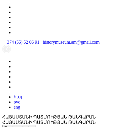
+374 (55) 52 06 91
historymuseum.am@gmail.com
հայ
рус
eng
ՀԱՅԱՍՏԱՆԻ ՊԱՏՄՈՒԹՅԱՆ ԹԱՆԳԱՐԱՆ
ՀԱՅԱՍՏԱՆԻ ՊԱՏՄՈՒԹՅԱՆ ԹԱՆԳԱՐԱՆ