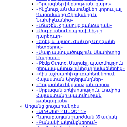
«Դրվագներ ինքնության․ զարդ»
«Ինքնության մասունքներ կորուսյալ
Գարդմանից Շիրվանից և
Նախիջևանից»
«Լճաշեն․ ջրասույզ գանձարան»
«Սուրբ անունդ պիտի հիշվի
դարեդար»
«Երեկ և այսօր․ Ժակ դը Մորգանի
հետքերով»
«Մայր աստվածություն․ Անահիտից
Մարիամ»
«Քէմբ Օտտօ, Մարսէյլ․ պատմություն
ցեղասպանությունից փրկվածներից»
«Հին աշխարհի զուգահեռներում.
Հայաստան-Նիդերլանդներ»
«Դրվագներ ինքնության. գորգ»
«Սրբազան երկխոսություն. Լուվրից
Հայաստանի պատմության
թանգարան»
Առցանց ցուցահանդես.
«ԱՐՑԱԽԻ ԳԱՆՁԵՐԸ»
Ղարաբաղյան շարժման 35 ամյակ
«Բանակի ակունքներում»