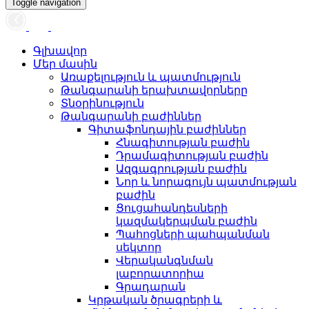
Toggle navigation
Գլխավոր
Մեր մասին
Առաքելություն և պատմություն
Թանգարանի երախտավորները
Տնօրինություն
Թանգարանի բաժիններ
Գիտաֆոնդային բաժիններ
Հնագիտության բաժին
Դրամագիտության բաժին
Ազգագրության բաժին
Նոր և նորագույն պատմության
բաժին
Ցուցահանդեսների
կազմակերպման բաժին
Պահոցների պահպանման
սեկտոր
Վերականգնման
լաբորատորիա
Գրադարան
Կրթական ծրագրերի և