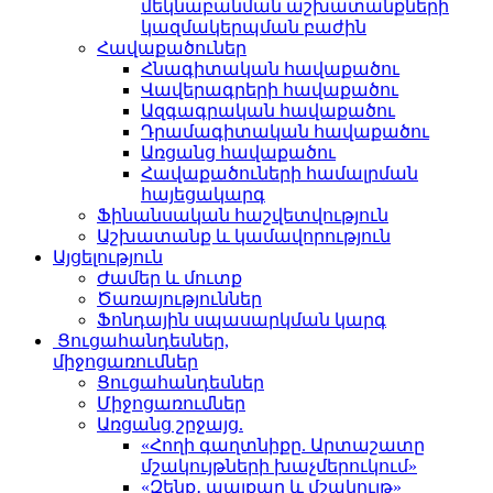
մեկնաբանման աշխատանքների
կազմակերպման բաժին
Հավաքածուներ
Հնագիտական հավաքածու
Վավերագրերի հավաքածու
Ազգագրական հավաքածու
Դրամագիտական հավաքածու
Առցանց հավաքածու
Հավաքածուների համալրման
հայեցակարգ
Ֆինանսական հաշվետվություն
Աշխատանք և կամավորություն
Այցելություն
Ժամեր և մուտք
Ծառայություններ
Ֆոնդային սպասարկման կարգ
Ցուցահանդեսներ,
միջոցառումներ
Ցուցահանդեսներ
Միջոցառումներ
Առցանց շրջայց.
«Հողի գաղտնիքը. Արտաշատը
մշակույթների խաչմերուկում»
«Զենք․ պայքար և մշակույթ»