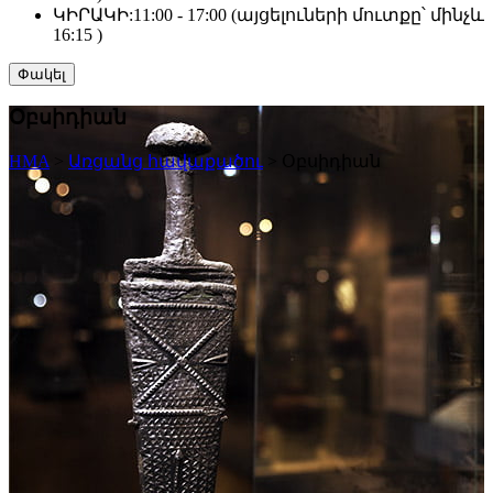
ԿԻՐԱԿԻ:
11:00 - 17:00 (այցելուների մուտքը՝ մինչև
16:15 )
Փակել
Օբսիդիան
HMA
>
Առցանց հավաքածու
>
Օբսիդիան