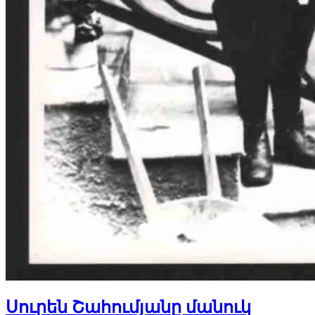
Սուրեն Շահումյանը մանուկ