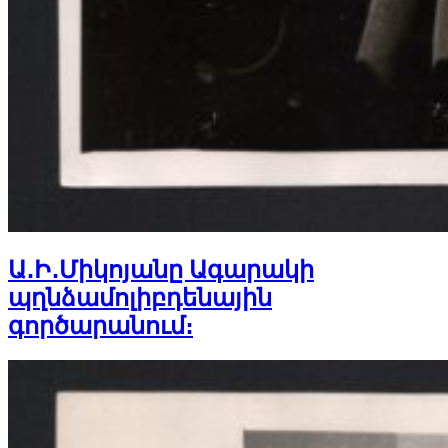
Ա․Ի․Միկոյանը Ագարակի
պղնձամոլիբդենային
գործարանում։