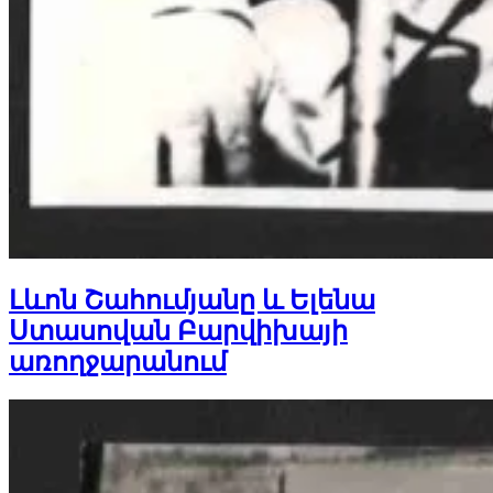
Լևոն Շահումյանը և Ելենա
Ստասովան Բարվիխայի
առողջարանում