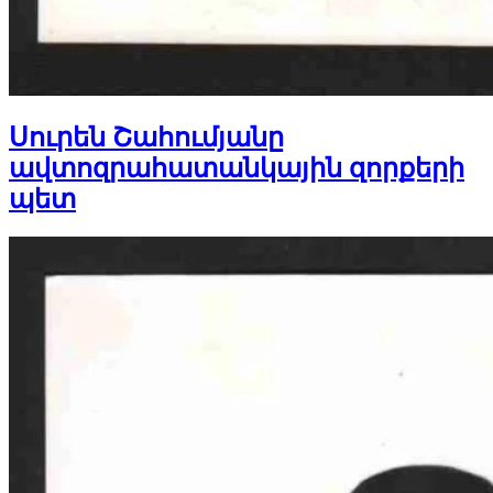
Սուրեն Շահումյանը
ավտոզրահատանկային զորքերի
պետ