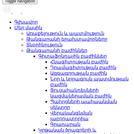
Toggle navigation
Գլխավոր
Մեր մասին
Առաքելություն և պատմություն
Թանգարանի երախտավորները
Տնօրինություն
Թանգարանի բաժիններ
Գիտաֆոնդային բաժիններ
Հնագիտության բաժին
Դրամագիտության բաժին
Ազգագրության բաժին
Նոր և նորագույն պատմության
բաժին
Ցուցահանդեսների
կազմակերպման բաժին
Պահոցների պահպանման
սեկտոր
Վերականգնման
լաբորատորիա
Գրադարան
Կրթական ծրագրերի և