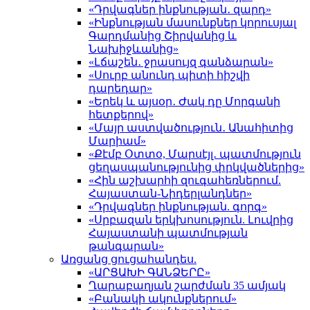
«Դրվագներ ինքնության․ զարդ»
«Ինքնության մասունքներ կորուսյալ
Գարդմանից Շիրվանից և
Նախիջևանից»
«Լճաշեն․ ջրասույզ գանձարան»
«Սուրբ անունդ պիտի հիշվի
դարեդար»
«Երեկ և այսօր․ Ժակ դը Մորգանի
հետքերով»
«Մայր աստվածություն․ Անահիտից
Մարիամ»
«Քէմբ Օտտօ, Մարսէյլ․ պատմություն
ցեղասպանությունից փրկվածներից»
«Հին աշխարհի զուգահեռներում.
Հայաստան-Նիդերլանդներ»
«Դրվագներ ինքնության. գորգ»
«Սրբազան երկխոսություն. Լուվրից
Հայաստանի պատմության
թանգարան»
Առցանց ցուցահանդես.
«ԱՐՑԱԽԻ ԳԱՆՁԵՐԸ»
Ղարաբաղյան շարժման 35 ամյակ
«Բանակի ակունքներում»