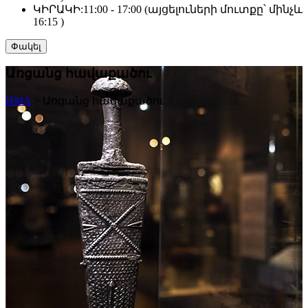
ԿԻՐԱԿԻ:
11:00 - 17:00 (այցելուների մուտքը՝ մինչև
16:15 )
Փակել
Առցանց հավաքածու
HMA
>
Առցանց հավաքածու