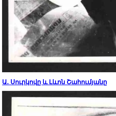
Ա․ Սուրկովը և Լևոն Շահումյանը