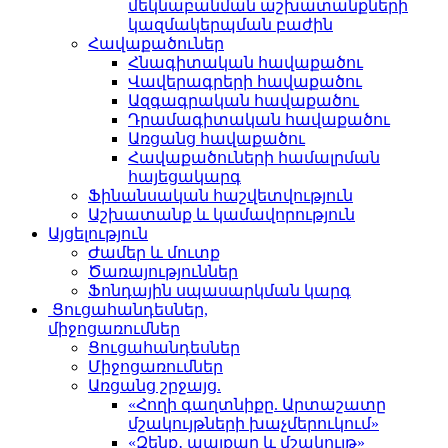
մեկնաբանման աշխատանքների
կազմակերպման բաժին
Հավաքածուներ
Հնագիտական հավաքածու
Վավերագրերի հավաքածու
Ազգագրական հավաքածու
Դրամագիտական հավաքածու
Առցանց հավաքածու
Հավաքածուների համալրման
հայեցակարգ
Ֆինանսական հաշվետվություն
Աշխատանք և կամավորություն
Այցելություն
Ժամեր և մուտք
Ծառայություններ
Ֆոնդային սպասարկման կարգ
Ցուցահանդեսներ,
միջոցառումներ
Ցուցահանդեսներ
Միջոցառումներ
Առցանց շրջայց.
«Հողի գաղտնիքը. Արտաշատը
մշակույթների խաչմերուկում»
«Զենք․ պայքար և մշակույթ»