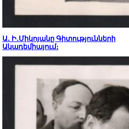
Ա․ Ի․Միկոյանը Գիտությունների
Ակադեմիայում։