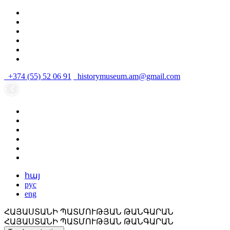
+374 (55) 52 06 91
historymuseum.am@gmail.com
հայ
рус
eng
ՀԱՅԱՍՏԱՆԻ ՊԱՏՄՈՒԹՅԱՆ ԹԱՆԳԱՐԱՆ
ՀԱՅԱՍՏԱՆԻ ՊԱՏՄՈՒԹՅԱՆ ԹԱՆԳԱՐԱՆ