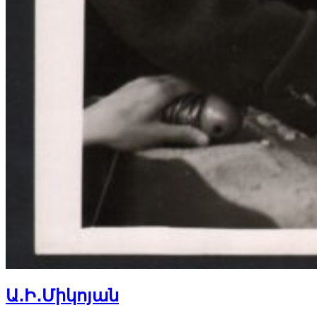
Ա․Ի․Միկոյան