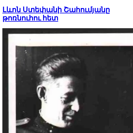
Լևոն Ստեփանի Շահումյանը
թոռնուհու հետ