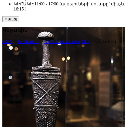
ԿԻՐԱԿԻ:
11:00 - 17:00 (այցելուների մուտքը՝ մինչև
16:15 )
Փակել
Կեչառիս
HMA
>
Publications
>
Ալբոմ կատալոգներ
>
Կեչառիս