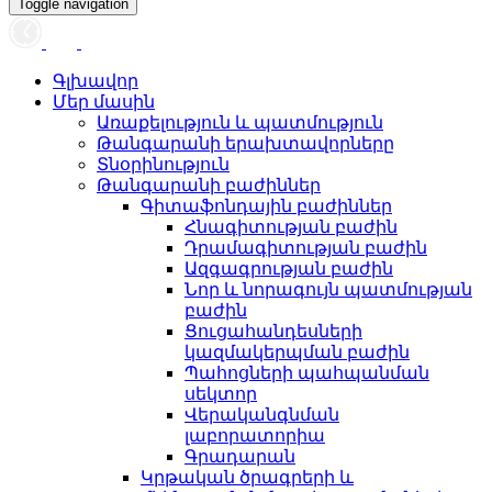
Toggle navigation
Գլխավոր
Մեր մասին
Առաքելություն և պատմություն
Թանգարանի երախտավորները
Տնօրինություն
Թանգարանի բաժիններ
Գիտաֆոնդային բաժիններ
Հնագիտության բաժին
Դրամագիտության բաժին
Ազգագրության բաժին
Նոր և նորագույն պատմության
բաժին
Ցուցահանդեսների
կազմակերպման բաժին
Պահոցների պահպանման
սեկտոր
Վերականգնման
լաբորատորիա
Գրադարան
Կրթական ծրագրերի և