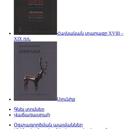
Հայկական տարազը XVIII –
XIX դդ.
Սյունիք
Գնել տոմսեր
Վաճառասրահ
Օգտագործման պայմաններ