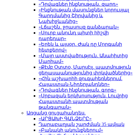
«Դրվագներ ինքնության․ զարդ»
«Ինքնության մասունքներ կորուսյալ
Գարդմանից Շիրվանից և
Նախիջևանից»
«Լճաշեն․ ջրասույզ գանձարան»
«Սուրբ անունդ պիտի հիշվի
դարեդար»
«Երեկ և այսօր․ Ժակ դը Մորգանի
հետքերով»
«Մայր աստվածություն․ Անահիտից
Մարիամ»
«Քէմբ Օտտօ, Մարսէյլ․ պատմություն
ցեղասպանությունից փրկվածներից»
«Հին աշխարհի զուգահեռներում.
Հայաստան-Նիդերլանդներ»
«Դրվագներ ինքնության. գորգ»
«Սրբազան երկխոսություն. Լուվրից
Հայաստանի պատմության
թանգարան»
Առցանց ցուցահանդես.
«ԱՐՑԱԽԻ ԳԱՆՁԵՐԸ»
Ղարաբաղյան շարժման 35 ամյակ
«Բանակի ակունքներում»