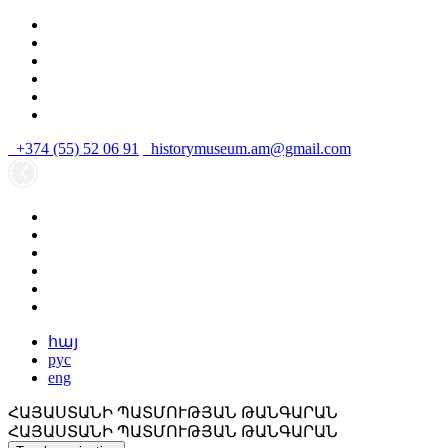
+374 (55) 52 06 91
historymuseum.am@gmail.com
հայ
рус
eng
ՀԱՅԱՍՏԱՆԻ ՊԱՏՄՈՒԹՅԱՆ ԹԱՆԳԱՐԱՆ
ՀԱՅԱՍՏԱՆԻ ՊԱՏՄՈՒԹՅԱՆ ԹԱՆԳԱՐԱՆ