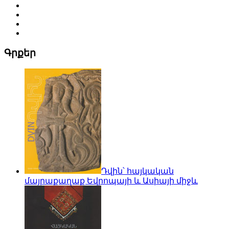
Գրքեր
Դվին՝ հայկական
մայրաքաղաք Եվրոպայի և Ասիայի միջև