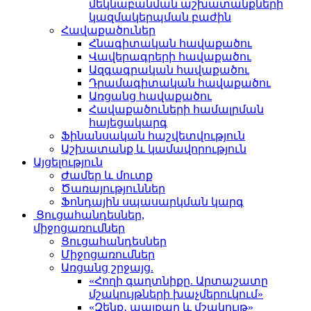
մեկնաբանման աշխատանքների
կազմակերպման բաժին
Հավաքածուներ
Հնագիտական հավաքածու
Վավերագրերի հավաքածու
Ազգագրական հավաքածու
Դրամագիտական հավաքածու
Առցանց հավաքածու
Հավաքածուների համալրման
հայեցակարգ
Ֆինանսական հաշվետվություն
Աշխատանք և կամավորություն
Այցելություն
Ժամեր և մուտք
Ծառայություններ
Ֆոնդային սպասարկման կարգ
Ցուցահանդեսներ,
միջոցառումներ
Ցուցահանդեսներ
Միջոցառումներ
Առցանց շրջայց.
«Հողի գաղտնիքը. Արտաշատը
մշակույթների խաչմերուկում»
«Զենք․ պայքար և մշակույթ»