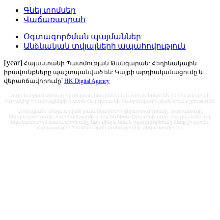
Գնել տոմսեր
Վաճառասրահ
Օգտագործման պայմաններ
Անձնական տվյալների ապահովություն
[year]
Հայաստանի Պատմության Թանգարան: Հեղինակային
իրավունքները պաշտպանված են: Կայքի արդիականացումը և
վերաոճավորումը՝
HK Digital Agency
Սույն կայքում տեղադրված լուսանկարները պաշտպանվում են հեղինակային և
հարակից իրավունքների մասին Հայաստանի Հանրապետության օրենսդրությամբ:
Արգելվում է տեղադրված լուսանկարների վերարտադրումը, տարածումը,
նկարազարդումը, հարմարեցումը և այլ ձևերով վերափոխումը, ինչպես նաև այլ
եղանակներով օգտագործումը, եթե մինչև նման օգտագործումը ձեռք չի բերվել
Հայաստանի Պատմության թանգարանի թույլտվությունը: