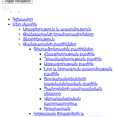
Toggle navigation
Գլխավոր
Մեր մասին
Առաքելություն և պատմություն
Թանգարանի երախտավորները
Տնօրինություն
Թանգարանի բաժիններ
Գիտաֆոնդային բաժիններ
Հնագիտության բաժին
Դրամագիտության բաժին
Ազգագրության բաժին
Նոր և նորագույն պատմության
բաժին
Ցուցահանդեսների
կազմակերպման բաժին
Պահոցների պահպանման
սեկտոր
Վերականգնման
լաբորատորիա
Գրադարան
Կրթական ծրագրերի և