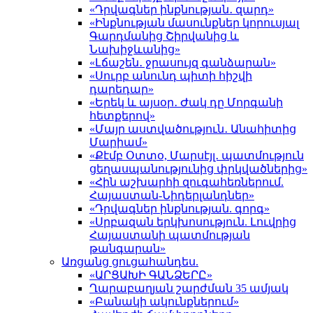
«Դրվագներ ինքնության․ զարդ»
«Ինքնության մասունքներ կորուսյալ
Գարդմանից Շիրվանից և
Նախիջևանից»
«Լճաշեն․ ջրասույզ գանձարան»
«Սուրբ անունդ պիտի հիշվի
դարեդար»
«Երեկ և այսօր․ Ժակ դը Մորգանի
հետքերով»
«Մայր աստվածություն․ Անահիտից
Մարիամ»
«Քէմբ Օտտօ, Մարսէյլ․ պատմություն
ցեղասպանությունից փրկվածներից»
«Հին աշխարհի զուգահեռներում.
Հայաստան-Նիդերլանդներ»
«Դրվագներ ինքնության. գորգ»
«Սրբազան երկխոսություն. Լուվրից
Հայաստանի պատմության
թանգարան»
Առցանց ցուցահանդես.
«ԱՐՑԱԽԻ ԳԱՆՁԵՐԸ»
Ղարաբաղյան շարժման 35 ամյակ
«Բանակի ակունքներում»