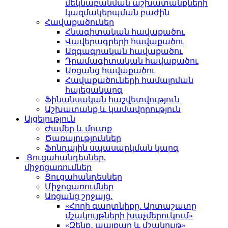
մեկնաբանման աշխատանքների
կազմակերպման բաժին
Հավաքածուներ
Հնագիտական հավաքածու
Վավերագրերի հավաքածու
Ազգագրական հավաքածու
Դրամագիտական հավաքածու
Առցանց հավաքածու
Հավաքածուների համալրման
հայեցակարգ
Ֆինանսական հաշվետվություն
Աշխատանք և կամավորություն
Այցելություն
Ժամեր և մուտք
Ծառայություններ
Ֆոնդային սպասարկման կարգ
Ցուցահանդեսներ,
միջոցառումներ
Ցուցահանդեսներ
Միջոցառումներ
Առցանց շրջայց.
«Հողի գաղտնիքը. Արտաշատը
մշակույթների խաչմերուկում»
«Զենք․ պայքար և մշակույթ»