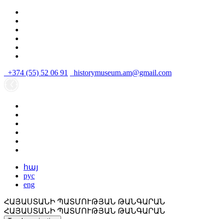
+374 (55) 52 06 91
historymuseum.am@gmail.com
հայ
рус
eng
ՀԱՅԱՍՏԱՆԻ ՊԱՏՄՈՒԹՅԱՆ ԹԱՆԳԱՐԱՆ
ՀԱՅԱՍՏԱՆԻ ՊԱՏՄՈՒԹՅԱՆ ԹԱՆԳԱՐԱՆ