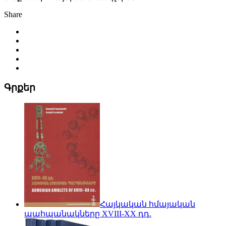
Share
Գրքեր
Հայկական հմայական
պահպանակները XVIII-XX դդ.