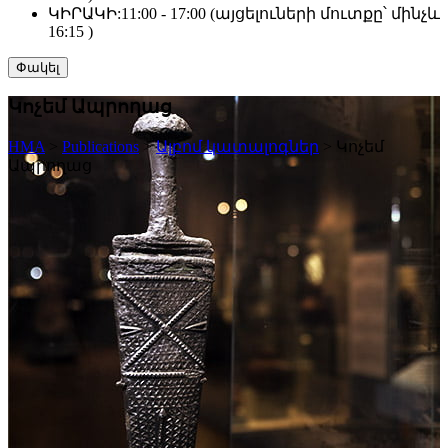
ԿԻՐԱԿԻ:
11:00 - 17:00 (այցելուների մուտքը՝ մինչև
16:15 )
Փակել
Կոչեմ Ապրողաց
HMA
>
Publications
>
Ալբոմ կատալոգներ
>
Կոչեմ
Ապրողաց