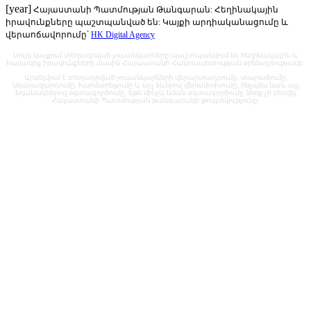
[year]
Հայաստանի Պատմության Թանգարան: Հեղինակային
իրավունքները պաշտպանված են: Կայքի արդիականացումը և
վերաոճավորումը՝
HK Digital Agency
Սույն կայքում տեղադրված լուսանկարները պաշտպանվում են հեղինակային և
հարակից իրավունքների մասին Հայաստանի Հանրապետության օրենսդրությամբ:
Արգելվում է տեղադրված լուսանկարների վերարտադրումը, տարածումը,
նկարազարդումը, հարմարեցումը և այլ ձևերով վերափոխումը, ինչպես նաև այլ
եղանակներով օգտագործումը, եթե մինչև նման օգտագործումը ձեռք չի բերվել
Հայաստանի Պատմության թանգարանի թույլտվությունը: