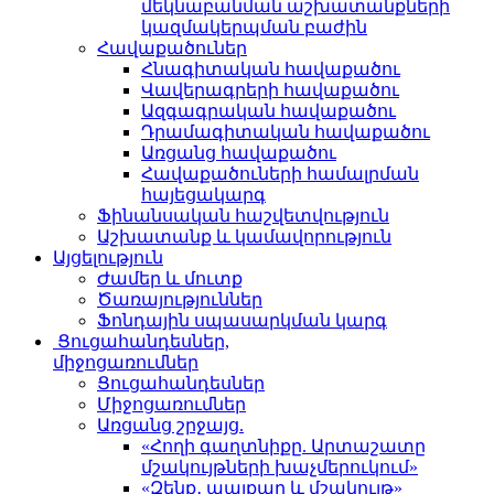
մեկնաբանման աշխատանքների
կազմակերպման բաժին
Հավաքածուներ
Հնագիտական հավաքածու
Վավերագրերի հավաքածու
Ազգագրական հավաքածու
Դրամագիտական հավաքածու
Առցանց հավաքածու
Հավաքածուների համալրման
հայեցակարգ
Ֆինանսական հաշվետվություն
Աշխատանք և կամավորություն
Այցելություն
Ժամեր և մուտք
Ծառայություններ
Ֆոնդային սպասարկման կարգ
Ցուցահանդեսներ,
միջոցառումներ
Ցուցահանդեսներ
Միջոցառումներ
Առցանց շրջայց.
«Հողի գաղտնիքը. Արտաշատը
մշակույթների խաչմերուկում»
«Զենք․ պայքար և մշակույթ»