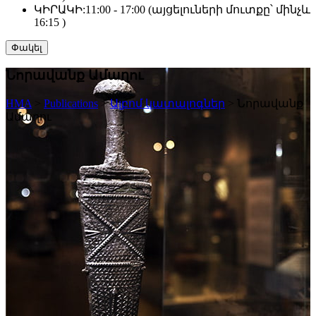
ԿԻՐԱԿԻ:
11:00 - 17:00 (այցելուների մուտքը՝ մինչև
16:15 )
Փակել
Նորավանք Ամաղու
HMA
>
Publications
>
Ալբոմ կատալոգներ
>
Նորավանք
Ամաղու