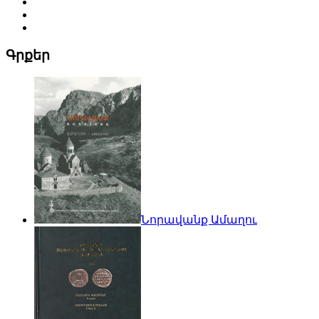
Գրքեր
Նորավանք Ամաղու