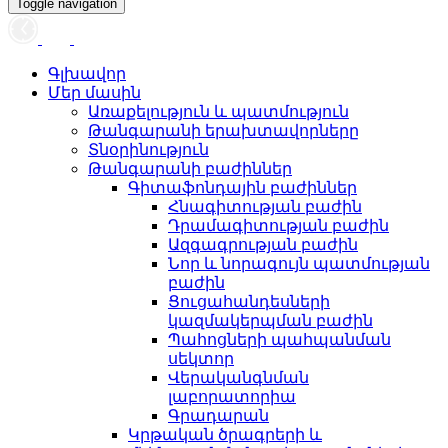
Toggle navigation
Գլխավոր
Մեր մասին
Առաքելություն և պատմություն
Թանգարանի երախտավորները
Տնօրինություն
Թանգարանի բաժիններ
Գիտաֆոնդային բաժիններ
Հնագիտության բաժին
Դրամագիտության բաժին
Ազգագրության բաժին
Նոր և նորագույն պատմության
բաժին
Ցուցահանդեսների
կազմակերպման բաժին
Պահոցների պահպանման
սեկտոր
Վերականգնման
լաբորատորիա
Գրադարան
Կրթական ծրագրերի և