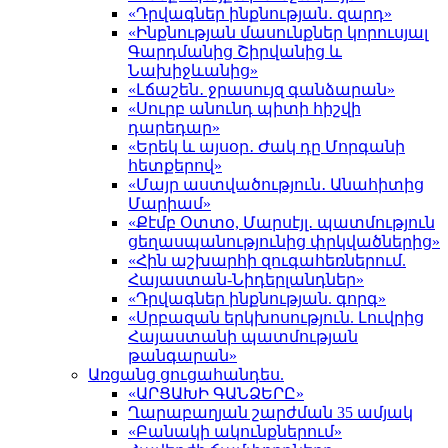
«Դրվագներ ինքնության․ զարդ»
«Ինքնության մասունքներ կորուսյալ
Գարդմանից Շիրվանից և
Նախիջևանից»
«Լճաշեն․ ջրասույզ գանձարան»
«Սուրբ անունդ պիտի հիշվի
դարեդար»
«Երեկ և այսօր․ Ժակ դը Մորգանի
հետքերով»
«Մայր աստվածություն․ Անահիտից
Մարիամ»
«Քէմբ Օտտօ, Մարսէյլ․ պատմություն
ցեղասպանությունից փրկվածներից»
«Հին աշխարհի զուգահեռներում.
Հայաստան-Նիդերլանդներ»
«Դրվագներ ինքնության. գորգ»
«Սրբազան երկխոսություն. Լուվրից
Հայաստանի պատմության
թանգարան»
Առցանց ցուցահանդես.
«ԱՐՑԱԽԻ ԳԱՆՁԵՐԸ»
Ղարաբաղյան շարժման 35 ամյակ
«Բանակի ակունքներում»