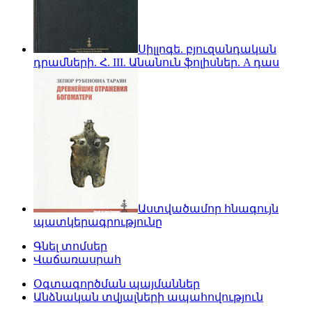
Սիլլոգե. բյուզանդական
դրամների. Հ. III. Անանուն ֆոլիսներ. A դաս
Աստվածամոր հնագույն
պատկերագրությունը
Գնել տոմսեր
Վաճառասրահ
Օգտագործման պայմաններ
Անձնական տվյալների ապահովություն