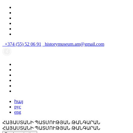
+374 (55) 52 06 91
historymuseum.am@gmail.com
հայ
рус
eng
ՀԱՅԱՍՏԱՆԻ ՊԱՏՄՈՒԹՅԱՆ ԹԱՆԳԱՐԱՆ
ՀԱՅԱՍՏԱՆԻ ՊԱՏՄՈՒԹՅԱՆ ԹԱՆԳԱՐԱՆ