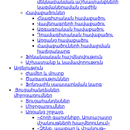
մեկնաբանման աշխատանքների
կազմակերպման բաժին
Հավաքածուներ
Հնագիտական հավաքածու
Վավերագրերի հավաքածու
Ազգագրական հավաքածու
Դրամագիտական հավաքածու
Առցանց հավաքածու
Հավաքածուների համալրման
հայեցակարգ
Ֆինանսական հաշվետվություն
Աշխատանք և կամավորություն
Այցելություն
Ժամեր և մուտք
Ծառայություններ
Ֆոնդային սպասարկման կարգ
Ցուցահանդեսներ,
միջոցառումներ
Ցուցահանդեսներ
Միջոցառումներ
Առցանց շրջայց.
«Հողի գաղտնիքը. Արտաշատը
մշակույթների խաչմերուկում»
«Զենք․ պայքար և մշակույթ»