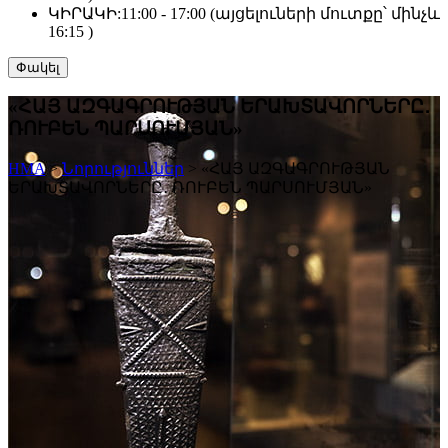
ԿԻՐԱԿԻ:
11:00 - 17:00 (այցելուների մուտքը՝ մինչև
16:15 )
Փակել
«ՀԱՅ ԱԶԳԱԳՐՈՒԹՅԱՆ ԵՐԱԽՏԱՎՈՐՆԵՐԸ․
ՌՈՒԲԵՆ ՊԱՐՍՈՒՄՅԱՆ»
HMA
>
Նորություններ
>
«ՀԱՅ ԱԶԳԱԳՐՈՒԹՅԱՆ
ԵՐԱԽՏԱՎՈՐՆԵՐԸ․ ՌՈՒԲԵՆ ՊԱՐՍՈՒՄՅԱՆ»