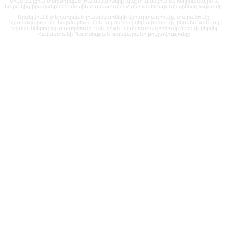
Սույն կայքում տեղադրված լուսանկարները պաշտպանվում են հեղինակային և
հարակից իրավունքների մասին Հայաստանի Հանրապետության օրենսդրությամբ:
Արգելվում է տեղադրված լուսանկարների վերարտադրումը, տարածումը,
նկարազարդումը, հարմարեցումը և այլ ձևերով վերափոխումը, ինչպես նաև այլ
եղանակներով օգտագործումը, եթե մինչև նման օգտագործումը ձեռք չի բերվել
Հայաստանի Պատմության թանգարանի թույլտվությունը: