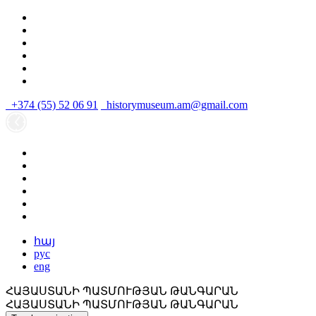
+374 (55) 52 06 91
historymuseum.am@gmail.com
հայ
рус
eng
ՀԱՅԱՍՏԱՆԻ ՊԱՏՄՈՒԹՅԱՆ ԹԱՆԳԱՐԱՆ
ՀԱՅԱՍՏԱՆԻ ՊԱՏՄՈՒԹՅԱՆ ԹԱՆԳԱՐԱՆ