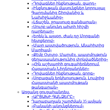
«Դրվագներ ինքնության․ զարդ»
«Ինքնության մասունքներ կորուսյալ
Գարդմանից Շիրվանից և
Նախիջևանից»
«Լճաշեն․ ջրասույզ գանձարան»
«Սուրբ անունդ պիտի հիշվի
դարեդար»
«Երեկ և այսօր․ Ժակ դը Մորգանի
հետքերով»
«Մայր աստվածություն․ Անահիտից
Մարիամ»
«Քէմբ Օտտօ, Մարսէյլ․ պատմություն
ցեղասպանությունից փրկվածներից»
«Հին աշխարհի զուգահեռներում.
Հայաստան-Նիդերլանդներ»
«Դրվագներ ինքնության. գորգ»
«Սրբազան երկխոսություն. Լուվրից
Հայաստանի պատմության
թանգարան»
Առցանց ցուցահանդես.
«ԱՐՑԱԽԻ ԳԱՆՁԵՐԸ»
Ղարաբաղյան շարժման 35 ամյակ
«Բանակի ակունքներում»