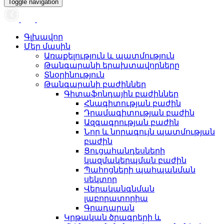
Toggle navigation
Գլխավոր
Մեր մասին
Առաքելություն և պատմություն
Թանգարանի երախտավորները
Տնօրինություն
Թանգարանի բաժիններ
Գիտաֆոնդային բաժիններ
Հնագիտության բաժին
Դրամագիտության բաժին
Ազգագրության բաժին
Նոր և նորագույն պատմության
բաժին
Ցուցահանդեսների
կազմակերպման բաժին
Պահոցների պահպանման
սեկտոր
Վերականգնման
լաբորատորիա
Գրադարան
Կրթական ծրագրերի և