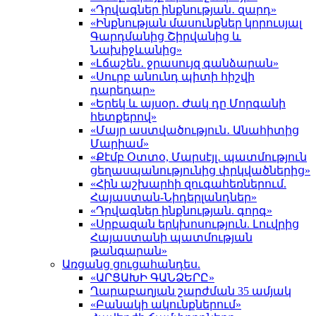
«Դրվագներ ինքնության․ զարդ»
«Ինքնության մասունքներ կորուսյալ
Գարդմանից Շիրվանից և
Նախիջևանից»
«Լճաշեն․ ջրասույզ գանձարան»
«Սուրբ անունդ պիտի հիշվի
դարեդար»
«Երեկ և այսօր․ Ժակ դը Մորգանի
հետքերով»
«Մայր աստվածություն․ Անահիտից
Մարիամ»
«Քէմբ Օտտօ, Մարսէյլ․ պատմություն
ցեղասպանությունից փրկվածներից»
«Հին աշխարհի զուգահեռներում.
Հայաստան-Նիդերլանդներ»
«Դրվագներ ինքնության. գորգ»
«Սրբազան երկխոսություն. Լուվրից
Հայաստանի պատմության
թանգարան»
Առցանց ցուցահանդես.
«ԱՐՑԱԽԻ ԳԱՆՁԵՐԸ»
Ղարաբաղյան շարժման 35 ամյակ
«Բանակի ակունքներում»