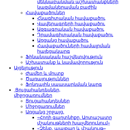
մեկնաբանման աշխատանքների
կազմակերպման բաժին
Հավաքածուներ
Հնագիտական հավաքածու
Վավերագրերի հավաքածու
Ազգագրական հավաքածու
Դրամագիտական հավաքածու
Առցանց հավաքածու
Հավաքածուների համալրման
հայեցակարգ
Ֆինանսական հաշվետվություն
Աշխատանք և կամավորություն
Այցելություն
Ժամեր և մուտք
Ծառայություններ
Ֆոնդային սպասարկման կարգ
Ցուցահանդեսներ,
միջոցառումներ
Ցուցահանդեսներ
Միջոցառումներ
Առցանց շրջայց.
«Հողի գաղտնիքը. Արտաշատը
մշակույթների խաչմերուկում»
«Զենք․ պայքար և մշակույթ»