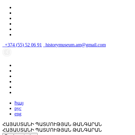
+374 (55) 52 06 91
historymuseum.am@gmail.com
հայ
рус
eng
ՀԱՅԱՍՏԱՆԻ ՊԱՏՄՈՒԹՅԱՆ ԹԱՆԳԱՐԱՆ
ՀԱՅԱՍՏԱՆԻ ՊԱՏՄՈՒԹՅԱՆ ԹԱՆԳԱՐԱՆ