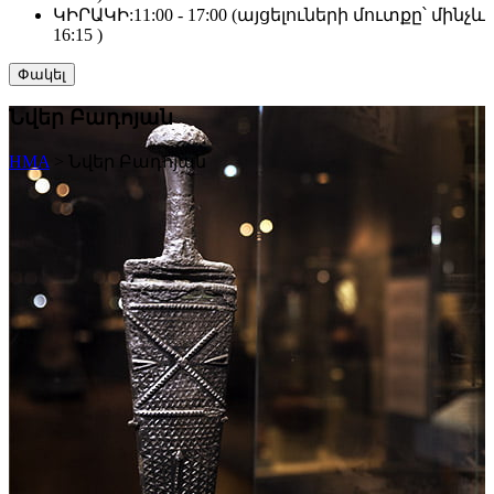
ԿԻՐԱԿԻ:
11:00 - 17:00 (այցելուների մուտքը՝ մինչև
16:15 )
Փակել
Նվեր Բադոյան
HMA
>
Նվեր Բադոյան