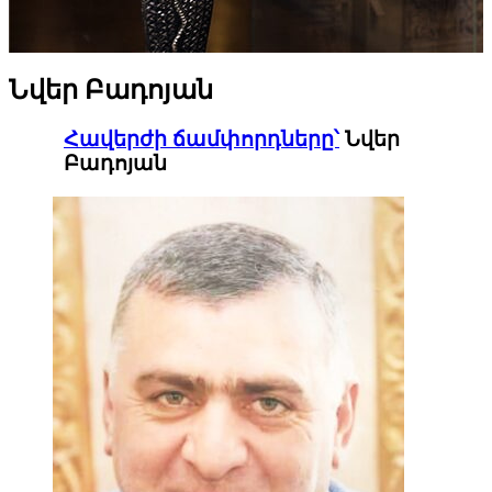
Նվեր Բադոյան
Հավերժի ճամփորդները՝
Նվեր
Բադոյան