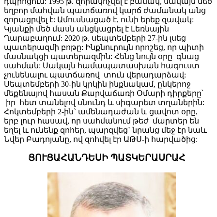
դպրոցում: 1995 թ. զորակոչվել է բանակ, սակայն մեծ
եղբոր մահվան պատճառով կարճ ժամանակ անց
զորացրվել է: Ամուսնացած է, ունի երեք զավակ:
Կյանքի մեծ մասն անցկացրել է Լեռնային
Ղարաբաղում: 2020 թ. սեպտեմբերի 27-ին լսեց
պատերազմի բոթը: Ինքնուրույն որոշեց, որ պիտի
մասնակցի պատերազմին: Հենց նույն օրը գնաց
սահման: Սակայն համապատասխան հագուստ
չունենալու պատճառով տուն վերադարձավ:
Սեպտեմբերի 30-ին կրկին ինքնակամ, ընկերոջ
մեքենայով հասան Քարվաճառի Օմարի դիրքերը՝
իր հետ տանելով սնունդ և սիգարետ տղաներին:
Հոկտեմբերի 2-ին` ամենադաժան և ցավոտ օրը,
երբ լուր հասավ, որ սահմանում թեժ մարտեր են
եղել և ունենք զոհեր, պարզվեց` նրանց մեջ էր նաև
Նվեր Բադոյանը, ով զոհվել էր ԱԹՍ-ի հարվածից:
ՑՈՒՑԱՀԱՆԴԵՍԻ ՊԱՏԿԵՐԱՍՐԱՀ