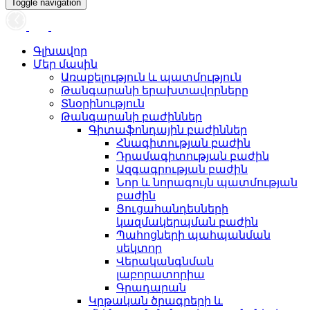
Toggle navigation
Գլխավոր
Մեր մասին
Առաքելություն և պատմություն
Թանգարանի երախտավորները
Տնօրինություն
Թանգարանի բաժիններ
Գիտաֆոնդային բաժիններ
Հնագիտության բաժին
Դրամագիտության բաժին
Ազգագրության բաժին
Նոր և նորագույն պատմության
բաժին
Ցուցահանդեսների
կազմակերպման բաժին
Պահոցների պահպանման
սեկտոր
Վերականգնման
լաբորատորիա
Գրադարան
Կրթական ծրագրերի և