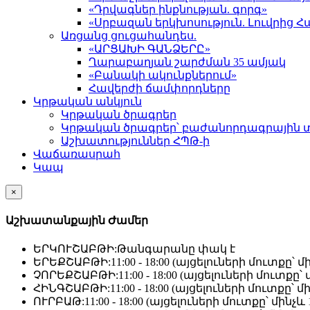
«Դրվագներ ինքնության. գորգ»
«Սրբազան երկխոսություն. Լուվրի
Առցանց ցուցահանդես.
«ԱՐՑԱԽԻ ԳԱՆՁԵՐԸ»
Ղարաբաղյան շարժման 35 ամյակ
«Բանակի ակունքներում»
Հավերժի ճամփորդները
Կրթական անկյուն
Կրթական ծրագրեր
Կրթական ծրագրեր՝ բաժանորդագրային 
Աշխատություններ ՀՊԹ-ի
Վաճառասրահ
Կապ
×
Աշխատանքային Ժամեր
ԵՐԿՈՒՇԱԲԹԻ:
Թանգարանը փակ է
ԵՐԵՔՇԱԲԹԻ:
11:00 - 18:00 (այցելուների մուտքը՝ մի
ՉՈՐԵՔՇԱԲԹԻ:
11:00 - 18:00 (այցելուների մուտքը՝ մ
ՀԻՆԳՇԱԲԹԻ:
11:00 - 18:00 (այցելուների մուտքը՝ մի
ՈՒՐԲԱԹ:
11:00 - 18:00 (այցելուների մուտքը՝ մինչև 1