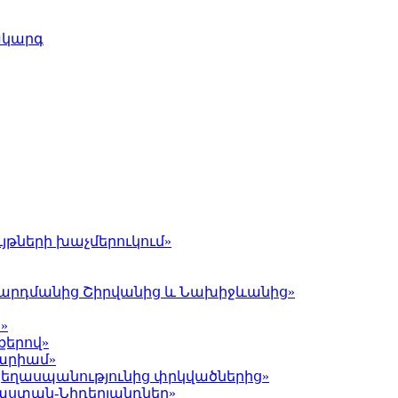
ակարգ
յթների խաչմերուկում»
լ Գարդմանից Շիրվանից և Նախիջևանից»
»
քերով»
Մարիամ»
 ցեղասպանությունից փրկվածներից»
յաստան-Նիդերլանդներ»