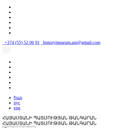
+374 (55) 52 06 91
historymuseum.am@gmail.com
հայ
рус
eng
ՀԱՅԱՍՏԱՆԻ ՊԱՏՄՈՒԹՅԱՆ ԹԱՆԳԱՐԱՆ
ՀԱՅԱՍՏԱՆԻ ՊԱՏՄՈՒԹՅԱՆ ԹԱՆԳԱՐԱՆ