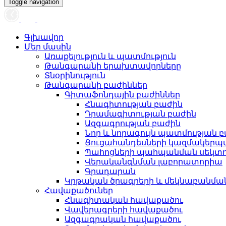
Toggle navigation
Գլխավոր
Մեր մասին
Առաքելություն և պատմություն
Թանգարանի երախտավորները
Տնօրինություն
Թանգարանի բաժիններ
Գիտաֆոնդային բաժիններ
Հնագիտության բաժին
Դրամագիտության բաժին
Ազգագրության բաժին
Նոր և նորագույն պատմության 
Ցուցահանդեսների կազմակերպ
Պահոցների պահպանման սեկտ
Վերականգնման լաբորատորիա
Գրադարան
Կրթական ծրագրերի և մեկնաբանմ
Հավաքածուներ
Հնագիտական հավաքածու
Վավերագրերի հավաքածու
Ազգագրական հավաքածու