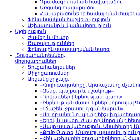
Դրամագիտական հավաքածու
Առցանց հավաքածու
Հավաքածուների համալրման հայեց
Ֆինանսական հաշվետվություն
Աշխատանք և կամավորություն
Այցելություն
Ժամեր և մուտք
Ծառայություններ
Ֆոնդային սպասարկման կարգ
Ցուցահանդեսներ,
միջոցառումներ
Ցուցահանդեսներ
Միջոցառումներ
Առցանց շրջայց.
«Հողի գաղտնիքը. Արտաշատը մշակու
«Զենք․ պայքար և մշակույթ»
«Դրվագներ ինքնության․ զարդ»
«Ինքնության մասունքներ կորուսյա
«Լճաշեն․ ջրասույզ գանձարան»
«Սուրբ անունդ պիտի հիշվի դարեդար
«Երեկ և այսօր․ Ժակ դը Մորգանի հետ
«Մայր աստվածություն․ Անահիտից 
«Քէմբ Օտտօ, Մարսէյլ․ պատմություն
«Հին աշխարհի զուգահեռներում. Հա