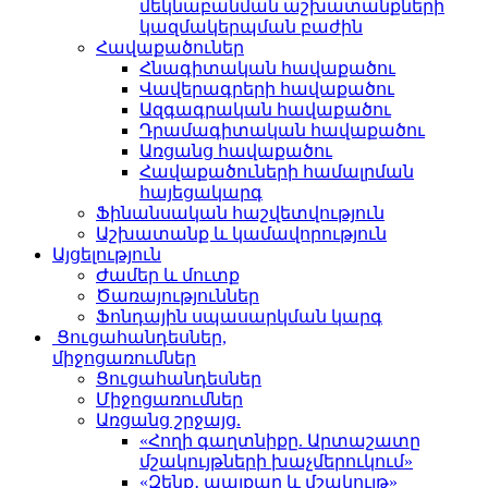
մեկնաբանման աշխատանքների
կազմակերպման բաժին
Հավաքածուներ
Հնագիտական հավաքածու
Վավերագրերի հավաքածու
Ազգագրական հավաքածու
Դրամագիտական հավաքածու
Առցանց հավաքածու
Հավաքածուների համալրման
հայեցակարգ
Ֆինանսական հաշվետվություն
Աշխատանք և կամավորություն
Այցելություն
Ժամեր և մուտք
Ծառայություններ
Ֆոնդային սպասարկման կարգ
Ցուցահանդեսներ,
միջոցառումներ
Ցուցահանդեսներ
Միջոցառումներ
Առցանց շրջայց.
«Հողի գաղտնիքը. Արտաշատը
մշակույթների խաչմերուկում»
«Զենք․ պայքար և մշակույթ»