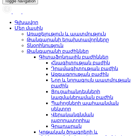
Toggle navigation
Գլխավոր
Մեր մասին
Առաքելություն և պատմություն
Թանգարանի երախտավորները
Տնօրինություն
Թանգարանի բաժիններ
Գիտաֆոնդային բաժիններ
Հնագիտության բաժին
Դրամագիտության բաժին
Ազգագրության բաժին
Նոր և նորագույն պատմության
բաժին
Ցուցահանդեսների
կազմակերպման բաժին
Պահոցների պահպանման
սեկտոր
Վերականգնման
լաբորատորիա
Գրադարան
Կրթական ծրագրերի և