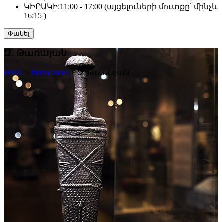
ԿԻՐԱԿԻ:
11:00 - 17:00 (այցելուների մուտքը՝ մինչև
16:15 )
Փակել
Զ. Թառայան
HMA
>
Publications
>
Զ. Թառայան