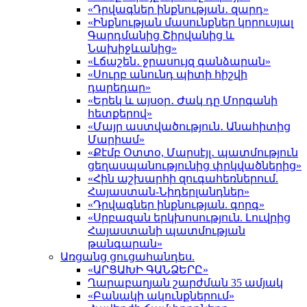
«Դրվագներ ինքնության․ զարդ»
«Ինքնության մասունքներ կորուսյալ
Գարդմանից Շիրվանից և
Նախիջևանից»
«Լճաշեն․ ջրասույզ գանձարան»
«Սուրբ անունդ պիտի հիշվի
դարեդար»
«Երեկ և այսօր․ Ժակ դը Մորգանի
հետքերով»
«Մայր աստվածություն․ Անահիտից
Մարիամ»
«Քէմբ Օտտօ, Մարսէյլ․ պատմություն
ցեղասպանությունից փրկվածներից»
«Հին աշխարհի զուգահեռներում.
Հայաստան-Նիդերլանդներ»
«Դրվագներ ինքնության. գորգ»
«Սրբազան երկխոսություն. Լուվրից
Հայաստանի պատմության
թանգարան»
Առցանց ցուցահանդես.
«ԱՐՑԱԽԻ ԳԱՆՁԵՐԸ»
Ղարաբաղյան շարժման 35 ամյակ
«Բանակի ակունքներում»