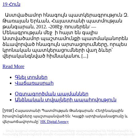
19
Հուն
Աստվածամոր հնագույն պատկերագրություն Զ.
Թառայան Երևան, Հայաստանի պատմության
թանգարան, 2012. -208էջ /ռուսերեն/ —
Մենագրության մեջ ի հայտ են գալիս
Աստվածամոր պաշտամունքի պատմականորեն
ձևավորված հնագույն արտացոլումները, որպես
կրոնական պատկերացումների վաղ ձևեր՝
վերականգնված հիմնականու [...]
Read More
Գնել տոմսեր
Վաճառասրահ
Օգտագործման պայմաններ
Անձնական տվյալների ապահովություն
[year]
Հայաստանի Պատմության Թանգարան: Հեղինակային
իրավունքները պաշտպանված են: Կայքի արդիականացումը և
վերաոճավորումը՝
HK Digital Agency
Սույն կայքում տեղադրված լուսանկարները պաշտպանվում են հեղինակային և
հարակից իրավունքների մասին Հայաստանի Հանրապետության օրենսդրությամբ: