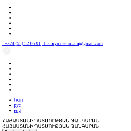
+374 (55) 52 06 91
historymuseum.am@gmail.com
հայ
рус
eng
ՀԱՅԱՍՏԱՆԻ ՊԱՏՄՈՒԹՅԱՆ ԹԱՆԳԱՐԱՆ
ՀԱՅԱՍՏԱՆԻ ՊԱՏՄՈՒԹՅԱՆ ԹԱՆԳԱՐԱՆ