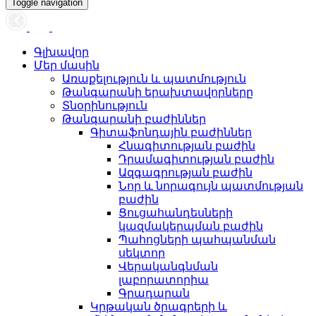
Toggle navigation
Գլխավոր
Մեր մասին
Առաքելություն և պատմություն
Թանգարանի երախտավորները
Տնօրինություն
Թանգարանի բաժիններ
Գիտաֆոնդային բաժիններ
Հնագիտության բաժին
Դրամագիտության բաժին
Ազգագրության բաժին
Նոր և նորագույն պատմության
բաժին
Ցուցահանդեսների
կազմակերպման բաժին
Պահոցների պահպանման
սեկտոր
Վերականգնման
լաբորատորիա
Գրադարան
Կրթական ծրագրերի և