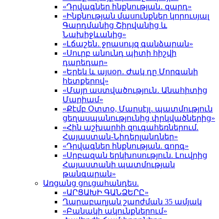
«Դրվագներ ինքնության․ զարդ»
«Ինքնության մասունքներ կորուսյալ
Գարդմանից Շիրվանից և
Նախիջևանից»
«Լճաշեն․ ջրասույզ գանձարան»
«Սուրբ անունդ պիտի հիշվի
դարեդար»
«Երեկ և այսօր․ Ժակ դը Մորգանի
հետքերով»
«Մայր աստվածություն․ Անահիտից
Մարիամ»
«Քէմբ Օտտօ, Մարսէյլ․ պատմություն
ցեղասպանությունից փրկվածներից»
«Հին աշխարհի զուգահեռներում.
Հայաստան-Նիդերլանդներ»
«Դրվագներ ինքնության. գորգ»
«Սրբազան երկխոսություն. Լուվրից
Հայաստանի պատմության
թանգարան»
Առցանց ցուցահանդես.
«ԱՐՑԱԽԻ ԳԱՆՁԵՐԸ»
Ղարաբաղյան շարժման 35 ամյակ
«Բանակի ակունքներում»