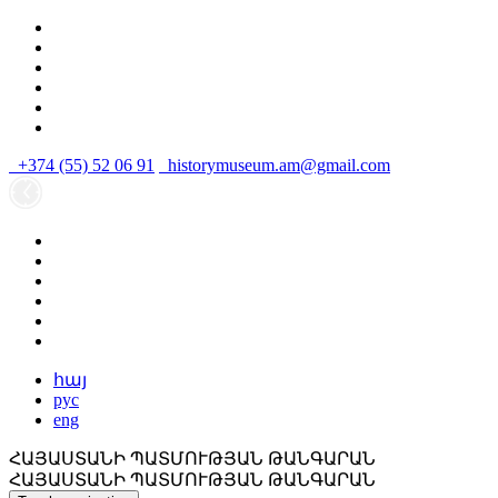
+374 (55) 52 06 91
historymuseum.am@gmail.com
հայ
рус
eng
ՀԱՅԱՍՏԱՆԻ ՊԱՏՄՈՒԹՅԱՆ ԹԱՆԳԱՐԱՆ
ՀԱՅԱՍՏԱՆԻ ՊԱՏՄՈՒԹՅԱՆ ԹԱՆԳԱՐԱՆ