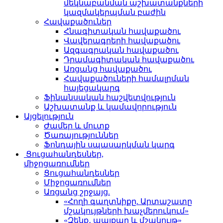
մեկնաբանման աշխատանքների
կազմակերպման բաժին
Հավաքածուներ
Հնագիտական հավաքածու
Վավերագրերի հավաքածու
Ազգագրական հավաքածու
Դրամագիտական հավաքածու
Առցանց հավաքածու
Հավաքածուների համալրման
հայեցակարգ
Ֆինանսական հաշվետվություն
Աշխատանք և կամավորություն
Այցելություն
Ժամեր և մուտք
Ծառայություններ
Ֆոնդային սպասարկման կարգ
Ցուցահանդեսներ,
միջոցառումներ
Ցուցահանդեսներ
Միջոցառումներ
Առցանց շրջայց.
«Հողի գաղտնիքը. Արտաշատը
մշակույթների խաչմերուկում»
«Զենք․ պայքար և մշակույթ»