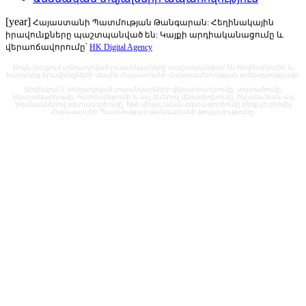
[year]
Հայաստանի Պատմության Թանգարան: Հեղինակային
իրավունքները պաշտպանված են: Կայքի արդիականացումը և
վերաոճավորումը՝
HK Digital Agency
Սույն կայքում տեղադրված լուսանկարները պաշտպանվում են հեղինակային և
հարակից իրավունքների մասին Հայաստանի Հանրապետության օրենսդրությամբ:
Արգելվում է տեղադրված լուսանկարների վերարտադրումը, տարածումը,
նկարազարդումը, հարմարեցումը և այլ ձևերով վերափոխումը, ինչպես նաև այլ
եղանակներով օգտագործումը, եթե մինչև նման օգտագործումը ձեռք չի բերվել
Հայաստանի Պատմության թանգարանի թույլտվությունը: