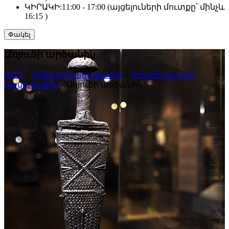
ԿԻՐԱԿԻ:
11:00 - 17:00 (այցելուների մուտքը՝ մինչև
16:15 )
Փակել
Առյուծի արձանիկ
HMA
>
Առցանց հավաքածու
>
Հնագիտական
հավաքածու
>
Առյուծի արձանիկ