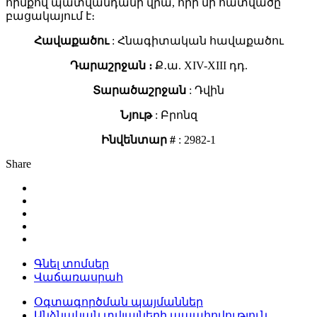
հիմքով պատվանդանի վրա, որի մի հատվածը
բացակայում է։
Հավաքածու
: Հնագիտական հավաքածու
Դարաշրջան ։
Ք․ա. XIV-XIII դդ.
Տարածաշրջան
: Դվին
Նյութ
: Բրոնզ
Ինվենտար #
: 2982-1
Share
Գնել տոմսեր
Վաճառասրահ
Օգտագործման պայմաններ
Անձնական տվյալների ապահովություն