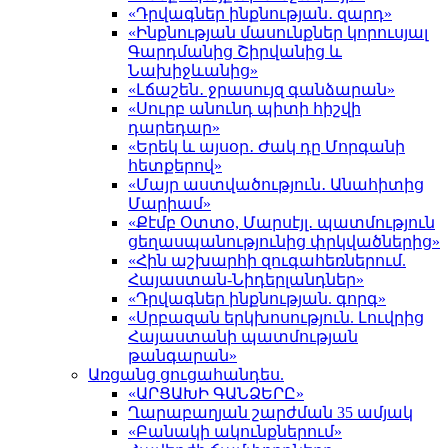
«Դրվագներ ինքնության․ զարդ»
«Ինքնության մասունքներ կորուսյալ
Գարդմանից Շիրվանից և
Նախիջևանից»
«Լճաշեն․ ջրասույզ գանձարան»
«Սուրբ անունդ պիտի հիշվի
դարեդար»
«Երեկ և այսօր․ Ժակ դը Մորգանի
հետքերով»
«Մայր աստվածություն․ Անահիտից
Մարիամ»
«Քէմբ Օտտօ, Մարսէյլ․ պատմություն
ցեղասպանությունից փրկվածներից»
«Հին աշխարհի զուգահեռներում.
Հայաստան-Նիդերլանդներ»
«Դրվագներ ինքնության. գորգ»
«Սրբազան երկխոսություն. Լուվրից
Հայաստանի պատմության
թանգարան»
Առցանց ցուցահանդես.
«ԱՐՑԱԽԻ ԳԱՆՁԵՐԸ»
Ղարաբաղյան շարժման 35 ամյակ
«Բանակի ակունքներում»