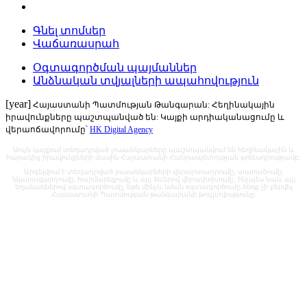
Գնել տոմսեր
Վաճառասրահ
Օգտագործման պայմաններ
Անձնական տվյալների ապահովություն
[year]
Հայաստանի Պատմության Թանգարան: Հեղինակային
իրավունքները պաշտպանված են: Կայքի արդիականացումը և
վերաոճավորումը՝
HK Digital Agency
Սույն կայքում տեղադրված լուսանկարները պաշտպանվում են հեղինակային և
հարակից իրավունքների մասին Հայաստանի Հանրապետության օրենսդրությամբ:
Արգելվում է տեղադրված լուսանկարների վերարտադրումը, տարածումը,
նկարազարդումը, հարմարեցումը և այլ ձևերով վերափոխումը, ինչպես նաև այլ
եղանակներով օգտագործումը, եթե մինչև նման օգտագործումը ձեռք չի բերվել
Հայաստանի Պատմության թանգարանի թույլտվությունը: