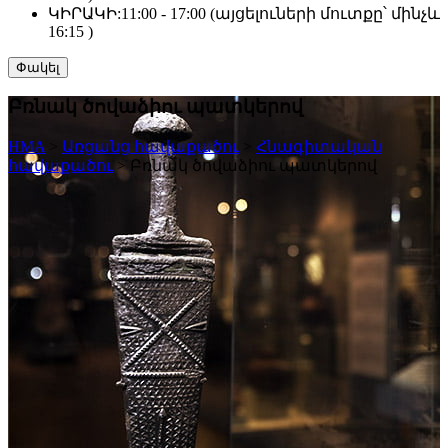
ԿԻՐԱԿԻ:
11:00 - 17:00 (այցելուների մուտքը՝ մինչև
16:15 )
Փակել
Բռնակ ծովաձիու պատկերով
HMA
>
Առցանց հավաքածու
>
Հնագիտական
հավաքածու
>
Բռնակ ծովաձիու պատկերով