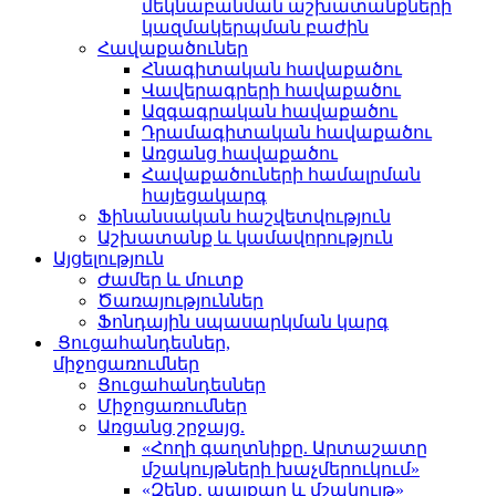
մեկնաբանման աշխատանքների
կազմակերպման բաժին
Հավաքածուներ
Հնագիտական հավաքածու
Վավերագրերի հավաքածու
Ազգագրական հավաքածու
Դրամագիտական հավաքածու
Առցանց հավաքածու
Հավաքածուների համալրման
հայեցակարգ
Ֆինանսական հաշվետվություն
Աշխատանք և կամավորություն
Այցելություն
Ժամեր և մուտք
Ծառայություններ
Ֆոնդային սպասարկման կարգ
Ցուցահանդեսներ,
միջոցառումներ
Ցուցահանդեսներ
Միջոցառումներ
Առցանց շրջայց.
«Հողի գաղտնիքը. Արտաշատը
մշակույթների խաչմերուկում»
«Զենք․ պայքար և մշակույթ»