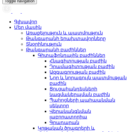
Toggle navigation
Գլխավոր
Մեր մասին
Առաքելություն և պատմություն
Թանգարանի երախտավորները
Տնօրինություն
Թանգարանի բաժիններ
Գիտաֆոնդային բաժիններ
Հնագիտության բաժին
Դրամագիտության բաժին
Ազգագրության բաժին
Նոր և նորագույն պատմության
բաժին
Ցուցահանդեսների
կազմակերպման բաժին
Պահոցների պահպանման
սեկտոր
Վերականգնման
լաբորատորիա
Գրադարան
Կրթական ծրագրերի և