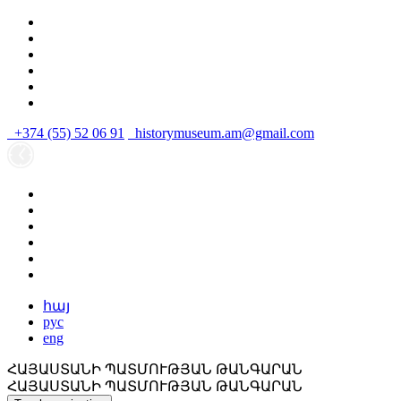
+374 (55) 52 06 91
historymuseum.am@gmail.com
հայ
рус
eng
ՀԱՅԱՍՏԱՆԻ ՊԱՏՄՈՒԹՅԱՆ ԹԱՆԳԱՐԱՆ
ՀԱՅԱՍՏԱՆԻ ՊԱՏՄՈՒԹՅԱՆ ԹԱՆԳԱՐԱՆ