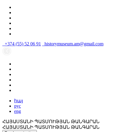
+374 (55) 52 06 91
historymuseum.am@gmail.com
հայ
рус
eng
ՀԱՅԱՍՏԱՆԻ ՊԱՏՄՈՒԹՅԱՆ ԹԱՆԳԱՐԱՆ
ՀԱՅԱՍՏԱՆԻ ՊԱՏՄՈՒԹՅԱՆ ԹԱՆԳԱՐԱՆ