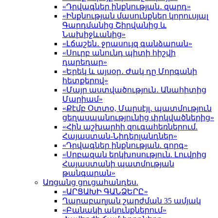
«Դրվագներ ինքնության․ զարդ»
«Ինքնության մասունքներ կորուսյալ
Գարդմանից Շիրվանից և
Նախիջևանից»
«Լճաշեն․ ջրասույզ գանձարան»
«Սուրբ անունդ պիտի հիշվի
դարեդար»
«Երեկ և այսօր․ Ժակ դը Մորգանի
հետքերով»
«Մայր աստվածություն․ Անահիտից
Մարիամ»
«Քէմբ Օտտօ, Մարսէյլ․ պատմություն
ցեղասպանությունից փրկվածներից»
«Հին աշխարհի զուգահեռներում.
Հայաստան-Նիդերլանդներ»
«Դրվագներ ինքնության. գորգ»
«Սրբազան երկխոսություն. Լուվրից
Հայաստանի պատմության
թանգարան»
Առցանց ցուցահանդես.
«ԱՐՑԱԽԻ ԳԱՆՁԵՐԸ»
Ղարաբաղյան շարժման 35 ամյակ
«Բանակի ակունքներում»