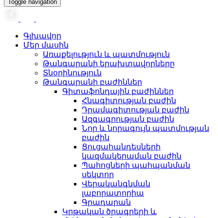
Toggle navigation
Գլխավոր
Մեր մասին
Առաքելություն և պատմություն
Թանգարանի երախտավորները
Տնօրինություն
Թանգարանի բաժիններ
Գիտաֆոնդային բաժիններ
Հնագիտության բաժին
Դրամագիտության բաժին
Ազգագրության բաժին
Նոր և նորագույն պատմության
բաժին
Ցուցահանդեսների
կազմակերպման բաժին
Պահոցների պահպանման
սեկտոր
Վերականգնման
լաբորատորիա
Գրադարան
Կրթական ծրագրերի և