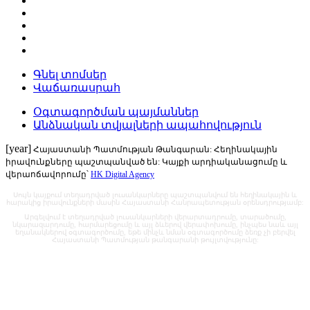
Գնել տոմսեր
Վաճառասրահ
Օգտագործման պայմաններ
Անձնական տվյալների ապահովություն
[year]
Հայաստանի Պատմության Թանգարան: Հեղինակային
իրավունքները պաշտպանված են: Կայքի արդիականացումը և
վերաոճավորումը՝
HK Digital Agency
Սույն կայքում տեղադրված լուսանկարները պաշտպանվում են հեղինակային և
հարակից իրավունքների մասին Հայաստանի Հանրապետության օրենսդրությամբ:
Արգելվում է տեղադրված լուսանկարների վերարտադրումը, տարածումը,
նկարազարդումը, հարմարեցումը և այլ ձևերով վերափոխումը, ինչպես նաև այլ
եղանակներով օգտագործումը, եթե մինչև նման օգտագործումը ձեռք չի բերվել
Հայաստանի Պատմության թանգարանի թույլտվությունը: