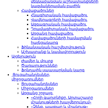
մեկնաբանման աշխատանքների
կազմակերպման բաժին
Հավաքածուներ
Հնագիտական հավաքածու
Վավերագրերի հավաքածու
Ազգագրական հավաքածու
Դրամագիտական հավաքածու
Առցանց հավաքածու
Հավաքածուների համալրման
հայեցակարգ
Ֆինանսական հաշվետվություն
Աշխատանք և կամավորություն
Այցելություն
Ժամեր և մուտք
Ծառայություններ
Ֆոնդային սպասարկման կարգ
Ցուցահանդեսներ,
միջոցառումներ
Ցուցահանդեսներ
Միջոցառումներ
Առցանց շրջայց.
«Հողի գաղտնիքը. Արտաշատը
մշակույթների խաչմերուկում»
«Զենք․ պայքար և մշակույթ»