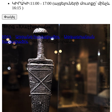
ԿԻՐԱԿԻ:
11:00 - 17:00 (այցելուների մուտքը՝ մինչև
16:15 )
Փակել
Գորգ «Խաչխորան»
HMA
>
Առցանց հավաքածու
>
Ազգագրական
հավաքածու
>
Գորգ «Խաչխորան»