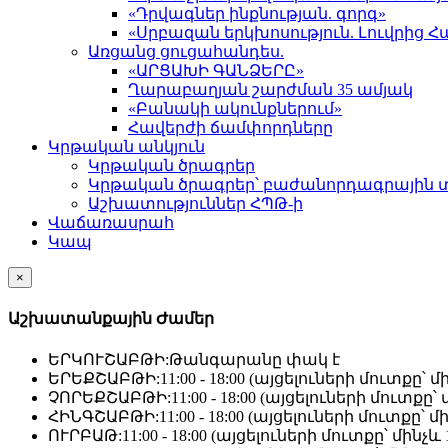
«Դրվագներ ինքնության. գորգ»
«Սրբազան երկխոսություն. Լուվրի
Առցանց ցուցահանդես.
«ԱՐՑԱԽԻ ԳԱՆՁԵՐԸ»
Ղարաբաղյան շարժման 35 ամյակ
«Բանակի ակունքներում»
Հավերժի ճամփորդները
Կրթական անկյուն
Կրթական ծրագրեր
Կրթական ծրագրեր՝ բաժանորդագրային 
Աշխատություններ ՀՊԹ-ի
Վաճառասրահ
Կապ
×
Աշխատանքային Ժամեր
ԵՐԿՈՒՇԱԲԹԻ:
Թանգարանը փակ է
ԵՐԵՔՇԱԲԹԻ:
11:00 - 18:00 (այցելուների մուտքը՝ մի
ՉՈՐԵՔՇԱԲԹԻ:
11:00 - 18:00 (այցելուների մուտքը՝ մ
ՀԻՆԳՇԱԲԹԻ:
11:00 - 18:00 (այցելուների մուտքը՝ մի
ՈՒՐԲԱԹ:
11:00 - 18:00 (այցելուների մուտքը՝ մինչև 1