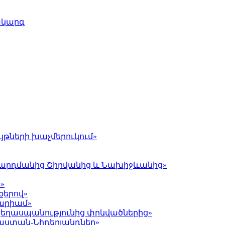
ակարգ
յթների խաչմերուկում»
լ Գարդմանից Շիրվանից և Նախիջևանից»
»
քերով»
Մարիամ»
 ցեղասպանությունից փրկվածներից»
յաստան-Նիդերլանդներ»