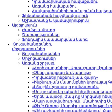
Դրամագիտական հավաքածու
Առցանց հավաքածու
Հավաքածուների համալրման հայեց
Ֆինանսական հաշվետվություն
Աշխատանք և կամավորություն
Այցելություն
Ժամեր և մուտք
Ծառայություններ
Ֆոնդային սպասարկման կարգ
Ցուցահանդեսներ,
միջոցառումներ
Ցուցահանդեսներ
Միջոցառումներ
Առցանց շրջայց.
«Հողի գաղտնիքը. Արտաշատը մշակու
«Զենք․ պայքար և մշակույթ»
«Դրվագներ ինքնության․ զարդ»
«Ինքնության մասունքներ կորուսյա
«Լճաշեն․ ջրասույզ գանձարան»
«Սուրբ անունդ պիտի հիշվի դարեդար
«Երեկ և այսօր․ Ժակ դը Մորգանի հետ
«Մայր աստվածություն․ Անահիտից 
«Քէմբ Օտտօ, Մարսէյլ․ պատմություն
«Հին աշխարհի զուգահեռներում. Հա