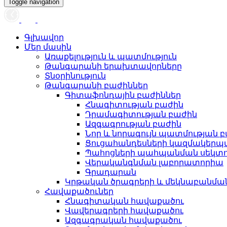
Toggle navigation
Գլխավոր
Մեր մասին
Առաքելություն և պատմություն
Թանգարանի երախտավորները
Տնօրինություն
Թանգարանի բաժիններ
Գիտաֆոնդային բաժիններ
Հնագիտության բաժին
Դրամագիտության բաժին
Ազգագրության բաժին
Նոր և նորագույն պատմության 
Ցուցահանդեսների կազմակերպ
Պահոցների պահպանման սեկտ
Վերականգնման լաբորատորիա
Գրադարան
Կրթական ծրագրերի և մեկնաբանմ
Հավաքածուներ
Հնագիտական հավաքածու
Վավերագրերի հավաքածու
Ազգագրական հավաքածու