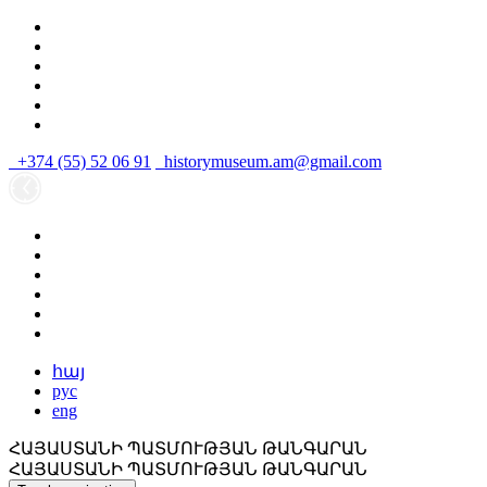
+374 (55) 52 06 91
historymuseum.am@gmail.com
հայ
рус
eng
ՀԱՅԱՍՏԱՆԻ ՊԱՏՄՈՒԹՅԱՆ ԹԱՆԳԱՐԱՆ
ՀԱՅԱՍՏԱՆԻ ՊԱՏՄՈՒԹՅԱՆ ԹԱՆԳԱՐԱՆ