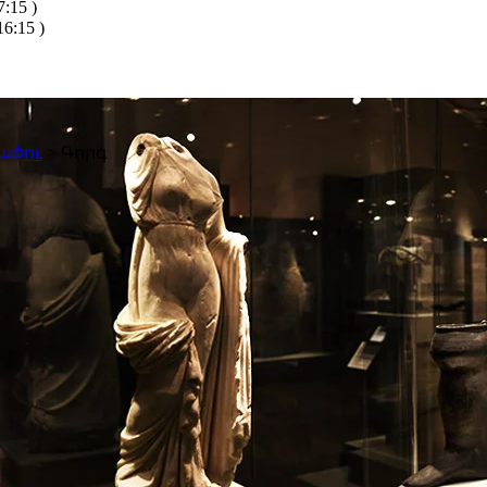
:15 )
6:15 )
ածու
>
Գորգ