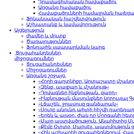
Դրամագիտական հավաքածու
Առցանց հավաքածու
Հավաքածուների համալրման հայեց
Ֆինանսական հաշվետվություն
Աշխատանք և կամավորություն
Այցելություն
Ժամեր և մուտք
Ծառայություններ
Ֆոնդային սպասարկման կարգ
Ցուցահանդեսներ,
միջոցառումներ
Ցուցահանդեսներ
Միջոցառումներ
Առցանց շրջայց.
«Հողի գաղտնիքը. Արտաշատը մշակու
«Զենք․ պայքար և մշակույթ»
«Դրվագներ ինքնության․ զարդ»
«Ինքնության մասունքներ կորուսյա
«Լճաշեն․ ջրասույզ գանձարան»
«Սուրբ անունդ պիտի հիշվի դարեդար
«Երեկ և այսօր․ Ժակ դը Մորգանի հետ
«Մայր աստվածություն․ Անահիտից 
«Քէմբ Օտտօ, Մարսէյլ․ պատմություն
«Հին աշխարհի զուգահեռներում. Հա