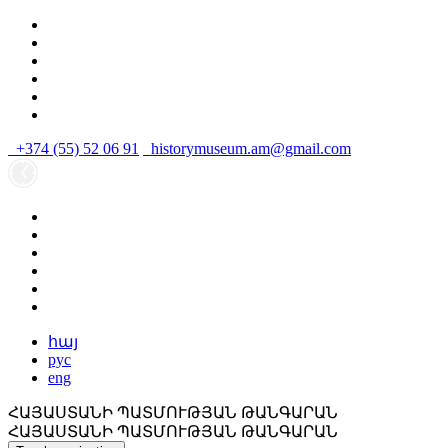
+374 (55) 52 06 91
historymuseum.am@gmail.com
հայ
рус
eng
ՀԱՅԱՍՏԱՆԻ ՊԱՏՄՈՒԹՅԱՆ ԹԱՆԳԱՐԱՆ
ՀԱՅԱՍՏԱՆԻ ՊԱՏՄՈՒԹՅԱՆ ԹԱՆԳԱՐԱՆ