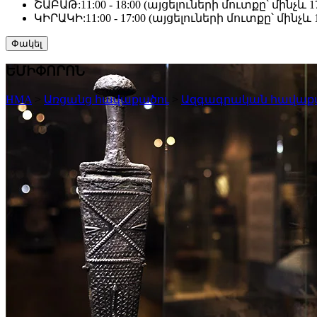
ՇԱԲԱԹ:
11:00 - 18:00 (այցելուների մուտքը՝ մինչև 17
ԿԻՐԱԿԻ:
11:00 - 17:00 (այցելուների մուտքը՝ մինչև 1
Փակել
ԵՄԻՓՈՐՈՆ
HMA
>
Առցանց հավաքածու
>
Ազգագրական հավաք