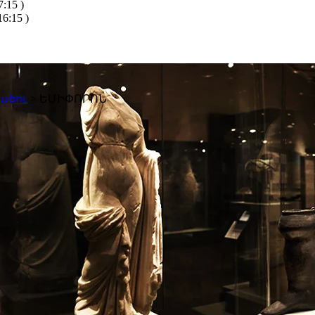
:15 )
6:15 )
ածու
>
ԵՄԻՓՈՐՈՆ