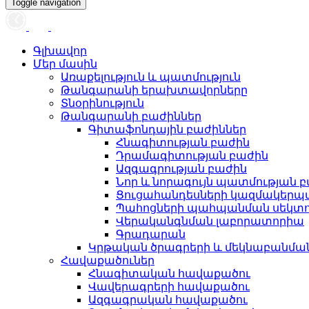
Toggle navigation
Գլխավոր
Մեր մասին
Առաքելություն և պատմություն
Թանգարանի երախտավորները
Տնօրինություն
Թանգարանի բաժիններ
Գիտաֆոնդային բաժիններ
Հնագիտության բաժին
Դրամագիտության բաժին
Ազգագրության բաժին
Նոր և նորագույն պատմության 
Ցուցահանդեսների կազմակերպ
Պահոցների պահպանման սեկտ
Վերականգնման լաբորատորիա
Գրադարան
Կրթական ծրագրերի և մեկնաբանմ
Հավաքածուներ
Հնագիտական հավաքածու
Վավերագրերի հավաքածու
Ազգագրական հավաքածու