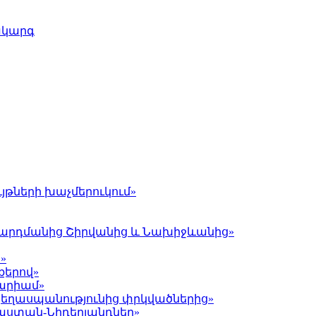
ակարգ
յթների խաչմերուկում»
լ Գարդմանից Շիրվանից և Նախիջևանից»
»
քերով»
Մարիամ»
 ցեղասպանությունից փրկվածներից»
յաստան-Նիդերլանդներ»