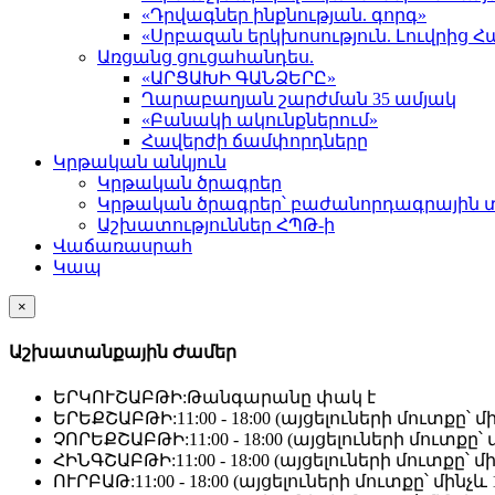
«Դրվագներ ինքնության. գորգ»
«Սրբազան երկխոսություն. Լուվրի
Առցանց ցուցահանդես.
«ԱՐՑԱԽԻ ԳԱՆՁԵՐԸ»
Ղարաբաղյան շարժման 35 ամյակ
«Բանակի ակունքներում»
Հավերժի ճամփորդները
Կրթական անկյուն
Կրթական ծրագրեր
Կրթական ծրագրեր՝ բաժանորդագրային 
Աշխատություններ ՀՊԹ-ի
Վաճառասրահ
Կապ
×
Աշխատանքային Ժամեր
ԵՐԿՈՒՇԱԲԹԻ:
Թանգարանը փակ է
ԵՐԵՔՇԱԲԹԻ:
11:00 - 18:00 (այցելուների մուտքը՝ մի
ՉՈՐԵՔՇԱԲԹԻ:
11:00 - 18:00 (այցելուների մուտքը՝ մ
ՀԻՆԳՇԱԲԹԻ:
11:00 - 18:00 (այցելուների մուտքը՝ մի
ՈՒՐԲԱԹ:
11:00 - 18:00 (այցելուների մուտքը՝ մինչև 1