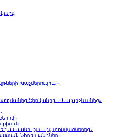
ակարգ
յթների խաչմերուկում»
լ Գարդմանից Շիրվանից և Նախիջևանից»
»
քերով»
Մարիամ»
 ցեղասպանությունից փրկվածներից»
յաստան-Նիդերլանդներ»