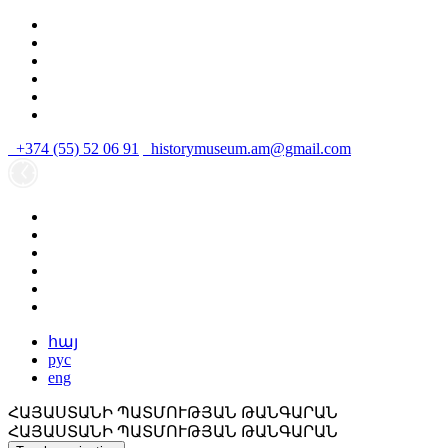
+374 (55) 52 06 91
historymuseum.am@gmail.com
հայ
рус
eng
ՀԱՅԱՍՏԱՆԻ ՊԱՏՄՈՒԹՅԱՆ ԹԱՆԳԱՐԱՆ
ՀԱՅԱՍՏԱՆԻ ՊԱՏՄՈՒԹՅԱՆ ԹԱՆԳԱՐԱՆ