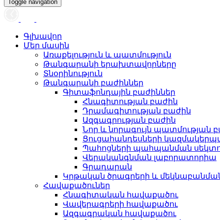
Toggle navigation
Գլխավոր
Մեր մասին
Առաքելություն և պատմություն
Թանգարանի երախտավորները
Տնօրինություն
Թանգարանի բաժիններ
Գիտաֆոնդային բաժիններ
Հնագիտության բաժին
Դրամագիտության բաժին
Ազգագրության բաժին
Նոր և նորագույն պատմության 
Ցուցահանդեսների կազմակերպ
Պահոցների պահպանման սեկտ
Վերականգնման լաբորատորիա
Գրադարան
Կրթական ծրագրերի և մեկնաբանմ
Հավաքածուներ
Հնագիտական հավաքածու
Վավերագրերի հավաքածու
Ազգագրական հավաքածու