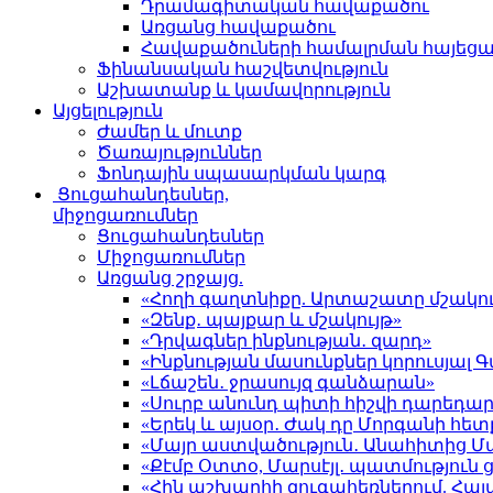
Դրամագիտական հավաքածու
Առցանց հավաքածու
Հավաքածուների համալրման հայեց
Ֆինանսական հաշվետվություն
Աշխատանք և կամավորություն
Այցելություն
Ժամեր և մուտք
Ծառայություններ
Ֆոնդային սպասարկման կարգ
Ցուցահանդեսներ,
միջոցառումներ
Ցուցահանդեսներ
Միջոցառումներ
Առցանց շրջայց.
«Հողի գաղտնիքը. Արտաշատը մշակու
«Զենք․ պայքար և մշակույթ»
«Դրվագներ ինքնության․ զարդ»
«Ինքնության մասունքներ կորուսյա
«Լճաշեն․ ջրասույզ գանձարան»
«Սուրբ անունդ պիտի հիշվի դարեդար
«Երեկ և այսօր․ Ժակ դը Մորգանի հետ
«Մայր աստվածություն․ Անահիտից 
«Քէմբ Օտտօ, Մարսէյլ․ պատմություն
«Հին աշխարհի զուգահեռներում. Հա