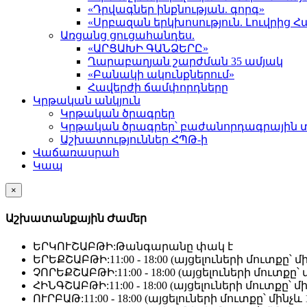
«Դրվագներ ինքնության. գորգ»
«Սրբազան երկխոսություն. Լուվրի
Առցանց ցուցահանդես.
«ԱՐՑԱԽԻ ԳԱՆՁԵՐԸ»
Ղարաբաղյան շարժման 35 ամյակ
«Բանակի ակունքներում»
Հավերժի ճամփորդները
Կրթական անկյուն
Կրթական ծրագրեր
Կրթական ծրագրեր՝ բաժանորդագրային 
Աշխատություններ ՀՊԹ-ի
Վաճառասրահ
Կապ
×
Աշխատանքային Ժամեր
ԵՐԿՈՒՇԱԲԹԻ:
Թանգարանը փակ է
ԵՐԵՔՇԱԲԹԻ:
11:00 - 18:00 (այցելուների մուտքը՝ մի
ՉՈՐԵՔՇԱԲԹԻ:
11:00 - 18:00 (այցելուների մուտքը՝ մ
ՀԻՆԳՇԱԲԹԻ:
11:00 - 18:00 (այցելուների մուտքը՝ մի
ՈՒՐԲԱԹ:
11:00 - 18:00 (այցելուների մուտքը՝ մինչև 1