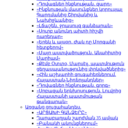
«Դրվագներ ինքնության․ զարդ»
«Ինքնության մասունքներ կորուսյալ
Գարդմանից Շիրվանից և
Նախիջևանից»
«Լճաշեն․ ջրասույզ գանձարան»
«Սուրբ անունդ պիտի հիշվի
դարեդար»
«Երեկ և այսօր․ Ժակ դը Մորգանի
հետքերով»
«Մայր աստվածություն․ Անահիտից
Մարիամ»
«Քէմբ Օտտօ, Մարսէյլ․ պատմություն
ցեղասպանությունից փրկվածներից»
«Հին աշխարհի զուգահեռներում.
Հայաստան-Նիդերլանդներ»
«Դրվագներ ինքնության. գորգ»
«Սրբազան երկխոսություն. Լուվրից
Հայաստանի պատմության
թանգարան»
Առցանց ցուցահանդես.
«ԱՐՑԱԽԻ ԳԱՆՁԵՐԸ»
Ղարաբաղյան շարժման 35 ամյակ
«Բանակի ակունքներում»