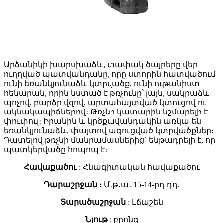
Արձանիկի խարսխաձև, տափակ ծայրերը վեր
ուղղված պատվանդանը, որը ստորին հատվածում
ունի եռանկյունաձև կտրվածք, ունի ութանիստ
հենարան, որին նստած է թռչունը՝ լայն, սակրաձև
պոչով, բարձր վզով, արտահայտված կտուցով ու
ակնակապիճներով։ Թռչնի կատարին նշմարելի է
փուփուլ։ Իրանին և կրծքավանդակին առկա են
եռանկյունաձև, փայտով ագուցված կտրվածքներ։
Դատելով թռչնի մանրամասներից` ենթադրելի է, որ
պատկերվածը հոպոպ է։
Հավաքածու
: Հնագիտական հավաքածու
Դարաշրջան ։
Մ․թ․ա․ 15-14-րդ դդ.
Տարածաշրջան
: Լճաշեն
Նյութ
: բրոնզ