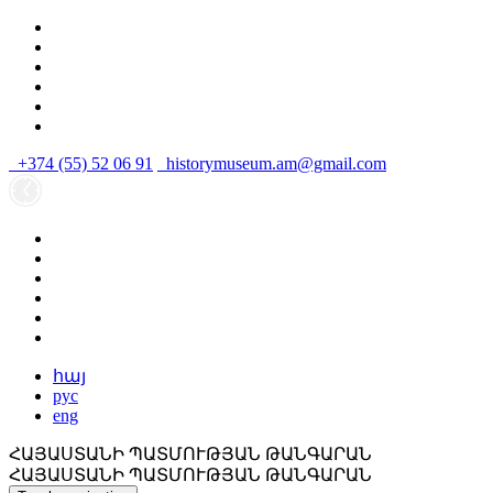
+374 (55) 52 06 91
historymuseum.am@gmail.com
հայ
рус
eng
ՀԱՅԱՍՏԱՆԻ ՊԱՏՄՈՒԹՅԱՆ ԹԱՆԳԱՐԱՆ
ՀԱՅԱՍՏԱՆԻ ՊԱՏՄՈՒԹՅԱՆ ԹԱՆԳԱՐԱՆ