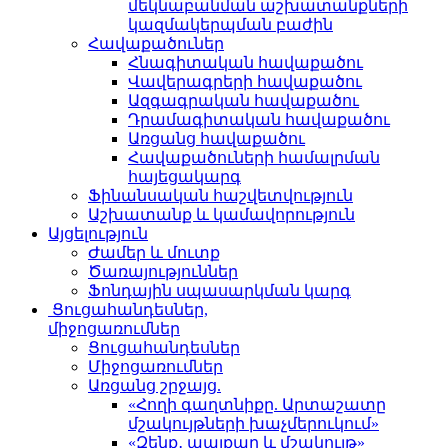
մեկնաբանման աշխատանքների
կազմակերպման բաժին
Հավաքածուներ
Հնագիտական հավաքածու
Վավերագրերի հավաքածու
Ազգագրական հավաքածու
Դրամագիտական հավաքածու
Առցանց հավաքածու
Հավաքածուների համալրման
հայեցակարգ
Ֆինանսական հաշվետվություն
Աշխատանք և կամավորություն
Այցելություն
Ժամեր և մուտք
Ծառայություններ
Ֆոնդային սպասարկման կարգ
Ցուցահանդեսներ,
միջոցառումներ
Ցուցահանդեսներ
Միջոցառումներ
Առցանց շրջայց.
«Հողի գաղտնիքը. Արտաշատը
մշակույթների խաչմերուկում»
«Զենք․ պայքար և մշակույթ»