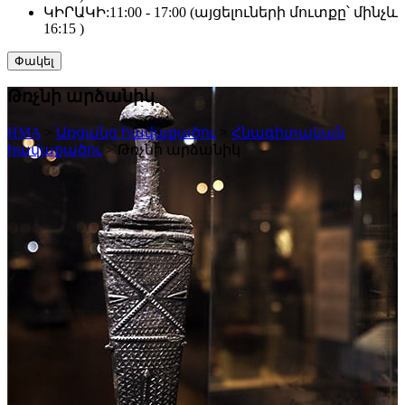
ԿԻՐԱԿԻ:
11:00 - 17:00 (այցելուների մուտքը՝ մինչև
16:15 )
Փակել
Թռչնի արձանիկ
HMA
>
Առցանց հավաքածու
>
Հնագիտական
հավաքածու
>
Թռչնի արձանիկ