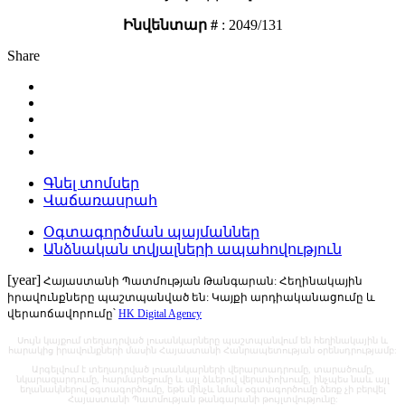
Ինվենտար #
: 2049/131
Share
Գնել տոմսեր
Վաճառասրահ
Օգտագործման պայմաններ
Անձնական տվյալների ապահովություն
[year]
Հայաստանի Պատմության Թանգարան: Հեղինակային
իրավունքները պաշտպանված են: Կայքի արդիականացումը և
վերաոճավորումը՝
HK Digital Agency
Սույն կայքում տեղադրված լուսանկարները պաշտպանվում են հեղինակային և
հարակից իրավունքների մասին Հայաստանի Հանրապետության օրենսդրությամբ:
Արգելվում է տեղադրված լուսանկարների վերարտադրումը, տարածումը,
նկարազարդումը, հարմարեցումը և այլ ձևերով վերափոխումը, ինչպես նաև այլ
եղանակներով օգտագործումը, եթե մինչև նման օգտագործումը ձեռք չի բերվել
Հայաստանի Պատմության թանգարանի թույլտվությունը: