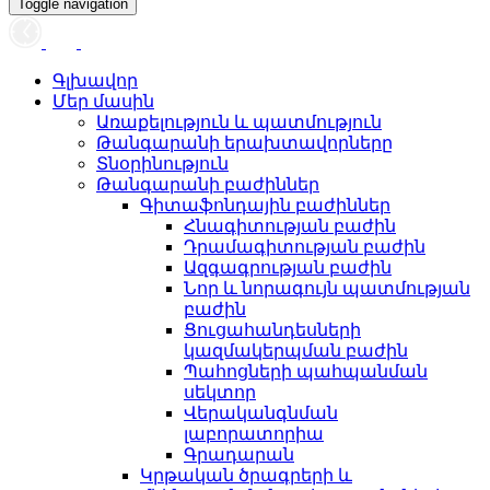
Toggle navigation
Գլխավոր
Մեր մասին
Առաքելություն և պատմություն
Թանգարանի երախտավորները
Տնօրինություն
Թանգարանի բաժիններ
Գիտաֆոնդային բաժիններ
Հնագիտության բաժին
Դրամագիտության բաժին
Ազգագրության բաժին
Նոր և նորագույն պատմության
բաժին
Ցուցահանդեսների
կազմակերպման բաժին
Պահոցների պահպանման
սեկտոր
Վերականգնման
լաբորատորիա
Գրադարան
Կրթական ծրագրերի և