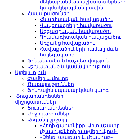
մեկնաբանման աշխատանքների
կազմակերպման բաժին
Հավաքածուներ
Հնագիտական հավաքածու
Վավերագրերի հավաքածու
Ազգագրական հավաքածու
Դրամագիտական հավաքածու
Առցանց հավաքածու
Հավաքածուների համալրման
հայեցակարգ
Ֆինանսական հաշվետվություն
Աշխատանք և կամավորություն
Այցելություն
Ժամեր և մուտք
Ծառայություններ
Ֆոնդային սպասարկման կարգ
Ցուցահանդեսներ,
միջոցառումներ
Ցուցահանդեսներ
Միջոցառումներ
Առցանց շրջայց.
«Հողի գաղտնիքը. Արտաշատը
մշակույթների խաչմերուկում»
«Զենք․ պայքար և մշակույթ»