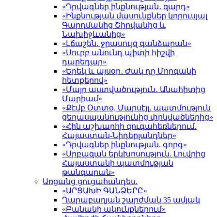
«Դրվագներ ինքնության․ զարդ»
«Ինքնության մասունքներ կորուսյալ
Գարդմանից Շիրվանից և
Նախիջևանից»
«Լճաշեն․ ջրասույզ գանձարան»
«Սուրբ անունդ պիտի հիշվի
դարեդար»
«Երեկ և այսօր․ Ժակ դը Մորգանի
հետքերով»
«Մայր աստվածություն․ Անահիտից
Մարիամ»
«Քէմբ Օտտօ, Մարսէյլ․ պատմություն
ցեղասպանությունից փրկվածներից»
«Հին աշխարհի զուգահեռներում.
Հայաստան-Նիդերլանդներ»
«Դրվագներ ինքնության. գորգ»
«Սրբազան երկխոսություն. Լուվրից
Հայաստանի պատմության
թանգարան»
Առցանց ցուցահանդես.
«ԱՐՑԱԽԻ ԳԱՆՁԵՐԸ»
Ղարաբաղյան շարժման 35 ամյակ
«Բանակի ակունքներում»