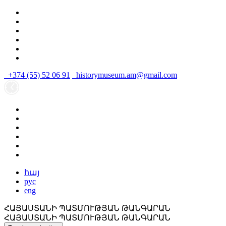
+374 (55) 52 06 91
historymuseum.am@gmail.com
հայ
рус
eng
ՀԱՅԱՍՏԱՆԻ ՊԱՏՄՈՒԹՅԱՆ ԹԱՆԳԱՐԱՆ
ՀԱՅԱՍՏԱՆԻ ՊԱՏՄՈՒԹՅԱՆ ԹԱՆԳԱՐԱՆ