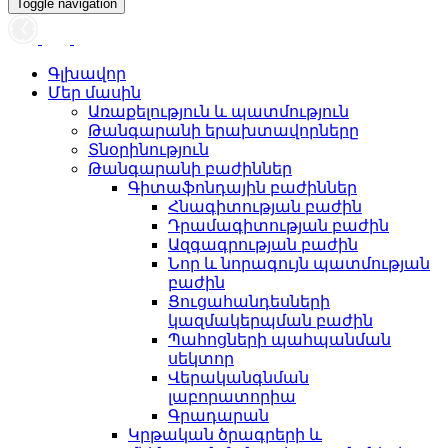
Toggle navigation
Գլխավոր
Մեր մասին
Առաքելություն և պատմություն
Թանգարանի երախտավորները
Տնօրինություն
Թանգարանի բաժիններ
Գիտաֆոնդային բաժիններ
Հնագիտության բաժին
Դրամագիտության բաժին
Ազգագրության բաժին
Նոր և նորագույն պատմության
բաժին
Ցուցահանդեսների
կազմակերպման բաժին
Պահոցների պահպանման
սեկտոր
Վերականգնման
լաբորատորիա
Գրադարան
Կրթական ծրագրերի և