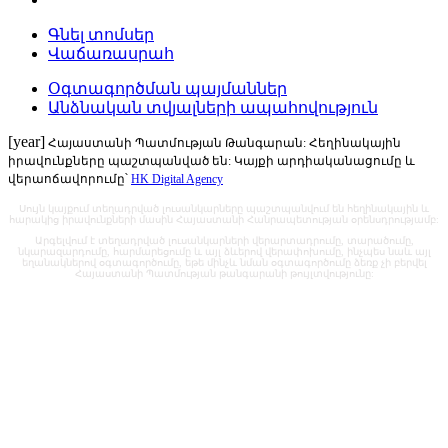
Գնել տոմսեր
Վաճառասրահ
Օգտագործման պայմաններ
Անձնական տվյալների ապահովություն
[year]
Հայաստանի Պատմության Թանգարան: Հեղինակային
իրավունքները պաշտպանված են: Կայքի արդիականացումը և
վերաոճավորումը՝
HK Digital Agency
Սույն կայքում տեղադրված լուսանկարները պաշտպանվում են հեղինակային և
հարակից իրավունքների մասին Հայաստանի Հանրապետության օրենսդրությամբ:
Արգելվում է տեղադրված լուսանկարների վերարտադրումը, տարածումը,
նկարազարդումը, հարմարեցումը և այլ ձևերով վերափոխումը, ինչպես նաև այլ
եղանակներով օգտագործումը, եթե մինչև նման օգտագործումը ձեռք չի բերվել
Հայաստանի Պատմության թանգարանի թույլտվությունը: