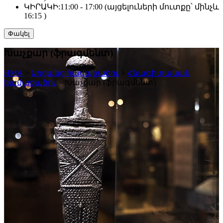
ԿԻՐԱԿԻ:
11:00 - 17:00 (այցելուների մուտքը՝ մինչև
16:15 )
Փակել
Խաչքար (ֆրագմենտ)
HMA
>
Առցանց հավաքածու
>
Հնագիտական
հավաքածու
>
Խաչքար (ֆրագմենտ)