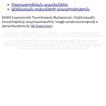
Օգտագործման պայմաններ
Անձնական տվյալների ապահովություն
[year]
Հայաստանի Պատմության Թանգարան: Հեղինակային
իրավունքները պաշտպանված են: Կայքի արդիականացումը և
վերաոճավորումը՝
HK Digital Agency
Սույն կայքում տեղադրված լուսանկարները պաշտպանվում են հեղինակային և
հարակից իրավունքների մասին Հայաստանի Հանրապետության օրենսդրությամբ:
Արգելվում է տեղադրված լուսանկարների վերարտադրումը, տարածումը,
նկարազարդումը, հարմարեցումը և այլ ձևերով վերափոխումը, ինչպես նաև այլ
եղանակներով օգտագործումը, եթե մինչև նման օգտագործումը ձեռք չի բերվել
Հայաստանի Պատմության թանգարանի թույլտվությունը: