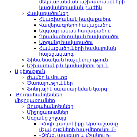
մեկնաբանման աշխատանքների
կազմակերպման բաժին
Հավաքածուներ
Հնագիտական հավաքածու
Վավերագրերի հավաքածու
Ազգագրական հավաքածու
Դրամագիտական հավաքածու
Առցանց հավաքածու
Հավաքածուների համալրման
հայեցակարգ
Ֆինանսական հաշվետվություն
Աշխատանք և կամավորություն
Այցելություն
Ժամեր և մուտք
Ծառայություններ
Ֆոնդային սպասարկման կարգ
Ցուցահանդեսներ,
միջոցառումներ
Ցուցահանդեսներ
Միջոցառումներ
Առցանց շրջայց.
«Հողի գաղտնիքը. Արտաշատը
մշակույթների խաչմերուկում»
«Զենք․ պայքար և մշակույթ»