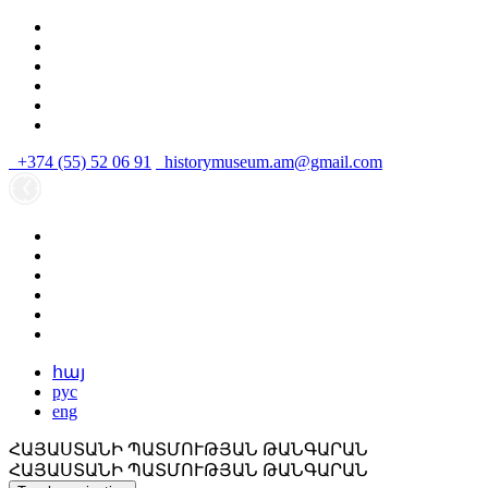
+374 (55) 52 06 91
historymuseum.am@gmail.com
հայ
рус
eng
ՀԱՅԱՍՏԱՆԻ ՊԱՏՄՈՒԹՅԱՆ ԹԱՆԳԱՐԱՆ
ՀԱՅԱՍՏԱՆԻ ՊԱՏՄՈՒԹՅԱՆ ԹԱՆԳԱՐԱՆ