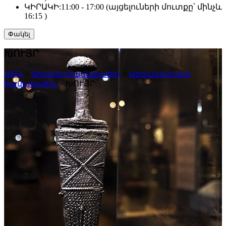
ԿԻՐԱԿԻ:
11:00 - 17:00 (այցելուների մուտքը՝ մինչև
16:15 )
Փակել
ԽՈՒՅՐ
HMA
>
Առցանց հավաքածու
>
Ազգագրական
հավաքածու
>
ԽՈՒՅՐ