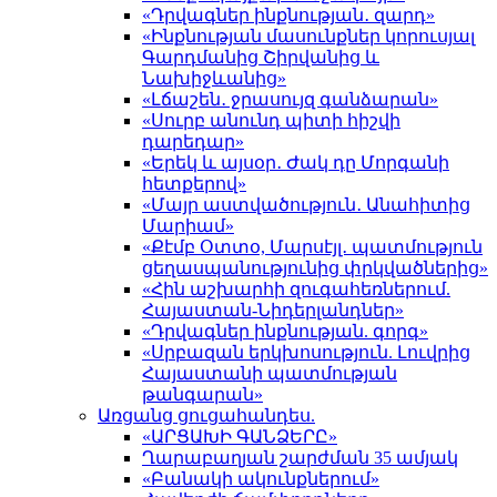
«Դրվագներ ինքնության․ զարդ»
«Ինքնության մասունքներ կորուսյալ
Գարդմանից Շիրվանից և
Նախիջևանից»
«Լճաշեն․ ջրասույզ գանձարան»
«Սուրբ անունդ պիտի հիշվի
դարեդար»
«Երեկ և այսօր․ Ժակ դը Մորգանի
հետքերով»
«Մայր աստվածություն․ Անահիտից
Մարիամ»
«Քէմբ Օտտօ, Մարսէյլ․ պատմություն
ցեղասպանությունից փրկվածներից»
«Հին աշխարհի զուգահեռներում.
Հայաստան-Նիդերլանդներ»
«Դրվագներ ինքնության. գորգ»
«Սրբազան երկխոսություն. Լուվրից
Հայաստանի պատմության
թանգարան»
Առցանց ցուցահանդես.
«ԱՐՑԱԽԻ ԳԱՆՁԵՐԸ»
Ղարաբաղյան շարժման 35 ամյակ
«Բանակի ակունքներում»