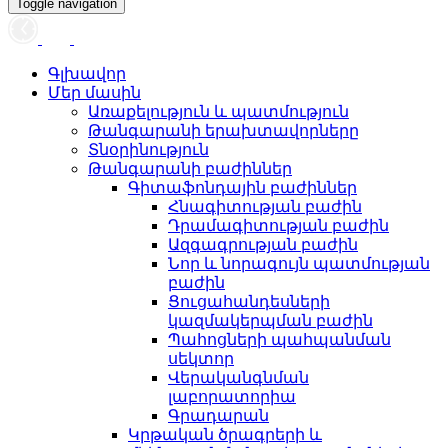
Toggle navigation
Գլխավոր
Մեր մասին
Առաքելություն և պատմություն
Թանգարանի երախտավորները
Տնօրինություն
Թանգարանի բաժիններ
Գիտաֆոնդային բաժիններ
Հնագիտության բաժին
Դրամագիտության բաժին
Ազգագրության բաժին
Նոր և նորագույն պատմության
բաժին
Ցուցահանդեսների
կազմակերպման բաժին
Պահոցների պահպանման
սեկտոր
Վերականգնման
լաբորատորիա
Գրադարան
Կրթական ծրագրերի և